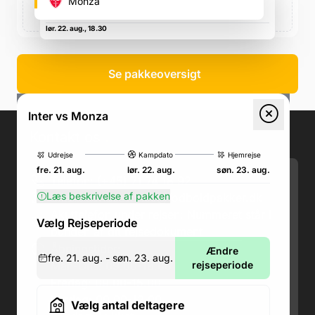
fodboldstadion)
Monza
Via Piccolomini 5, Via Piccolomini 5
lør. 22. aug., 18.30
Se pakkeoversigt
Inter vs Monza
Kontakt os
.
Udrejse
Kampdato
Hjemrejse
fre. 21. aug.
lør. 22. aug.
søn. 23. aug.
Telefon: (+45) 71 74 18 92
Læs beskrivelse af pakken
Email:
kundeservice@fodboldpakker.dk
Akuttelefon under rejsen: Nummeret står i
Vælg Rejseperiode
bunden af dit rejsedokument
Åbningstider:
Ændre
fre. 21. aug. - søn. 23. aug.
Man-Ons: 09.00-18.00
rejseperiode
Fredag: 09.00-15.00
Lørdag: 09.00-12.00
Vælg antal deltagere