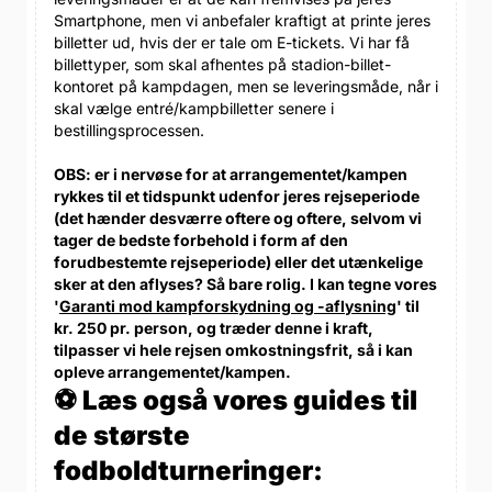
Smartphone, men vi anbefaler kraftigt at printe jeres
billetter ud, hvis der er tale om E-tickets. Vi har få
billettyper, som skal afhentes på stadion-billet-
kontoret på kampdagen, men se leveringsmåde, når i
skal vælge entré/kampbilletter senere i
bestillingsprocessen.
OBS: er i nervøse for at arrangementet/kampen
rykkes til et tidspunkt udenfor jeres rejseperiode
(det hænder desværre oftere og oftere, selvom vi
tager de bedste forbehold i form af den
forudbestemte rejseperiode) eller det utænkelige
sker at den aflyses? Så bare rolig. I kan tegne vores
'
Garanti mod kampforskydning og -aflysning
' til
kr. 250 pr. person, og træder denne i kraft,
tilpasser vi hele rejsen omkostningsfrit, så i kan
opleve arrangementet/kampen.
⚽ Læs også vores guides til
de største
fodboldturneringer: