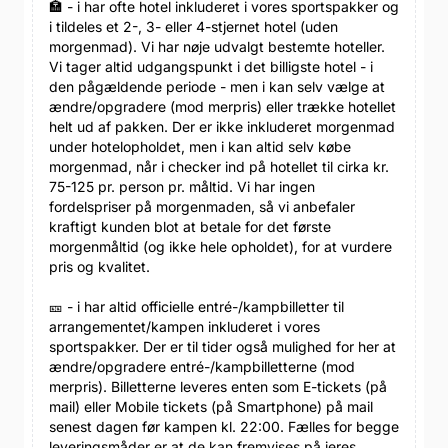
🏣 - i har ofte hotel inkluderet i vores sportspakker og
i tildeles et 2-, 3- eller 4-stjernet hotel (uden
morgenmad). Vi har nøje udvalgt bestemte hoteller.
Vi tager altid udgangspunkt i det billigste hotel - i
den pågældende periode - men i kan selv vælge at
ændre/opgradere (mod merpris) eller trække hotellet
helt ud af pakken. Der er ikke inkluderet morgenmad
under hotelopholdet, men i kan altid selv købe
morgenmad, når i checker ind på hotellet til cirka kr.
75-125 pr. person pr. måltid. Vi har ingen
fordelspriser på morgenmaden, så vi anbefaler
kraftigt kunden blot at betale for det første
morgenmåltid (og ikke hele opholdet), for at vurdere
pris og kvalitet.
🎫 - i har altid officielle entré-/kampbilletter til
arrangementet/kampen inkluderet i vores
sportspakker. Der er til tider også mulighed for her at
ændre/opgradere entré-/kampbilletterne (mod
merpris). Billetterne leveres enten som E-tickets (på
mail) eller Mobile tickets (på Smartphone) på mail
senest dagen før kampen kl. 22:00. Fælles for begge
leveringsmåder er at de kan fremvises på jeres