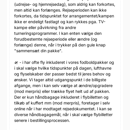
(udrejse- og hjemrejsedag), som aldrig kan forkortes,
men altid kan forlænges. Rejseperioden kan ikke
forkortes, da tidspunktet for arrangementet/kampen
ikke er endeligt fastlagt og kan rykkes pga. TV-
kampe eller påvirkning fra andre
turneringsprogrammer. I kan enten vælge den
forudbestemte rejseperiode eller ændre (og
forlænge) denne, når i trykker på den gule knap
"sammensæt din pakke".
🛫 - i har ofte fly inkluderet i vores fodboldpakker og
i skal vælge hvilke tidspunkter på dagen, lufthavne
og flyselskaber der passer bedst til jeres behov og
ønsker. Vi tager altid udgangspunkt i de billigste
afgange, men i kan selv vælge at ændre/opgradere
(mod merpris) eller trække flyet helt ud af pakken.
Der er kun håndbagage inkluderet i flybilletten og
tilkøb af kuffert mm (mod merpris), foretager i selv
online når i har modtaget rejsedokumentet. I kan se
diverse håndbagagemål, når i skal vælge flybilletter
senere i bestillingsprocessen.