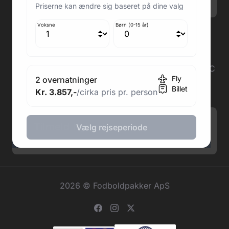
Søndag: Lukket
Priserne kan ændre sig baseret på dine valg
Voksne
Børn (0-15 år)
Adresse butik: Fodboldpakker ApS Rosendal 1C
2860 Søborg
Medlem af rejsegarantifonden: 3350
Adresse kontor: Fodboldpakker ApS Rosendal 1C
Fly
2 overnatninger
2860 Søborg
Billet
Kr. 3.857,-
/cirka pris pr. person
CVR: 41967218
Tilmeld Nyhedsbrev
.
Vælg rejseperiode
2026 © Fodboldpakker ApS