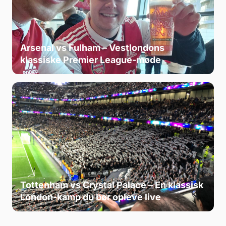
Arsenal vs Fulham – Vestlondons
klassiske Premier League-møde
Tottenham vs Crystal Palace – En klassisk
London-kamp du bør opleve live