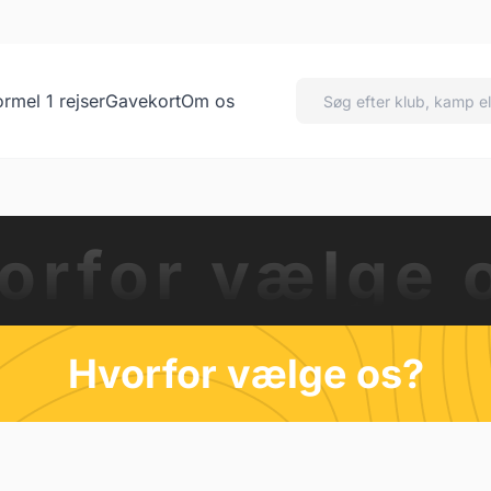
ormel 1 rejser
Gavekort
Om os
orfor vælge 
Hvorfor vælge os?