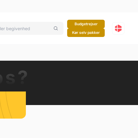
Budgetrejser
Kør selv pakker
os?