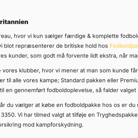
ritannien
reau, hvor vi kun sælger færdige & komplette fodboldr
vi blot repræsenterer de britiske hold hos
Fodboldpa
 vores kunder, som godt må forvente lidt ekstra, når m
lle vores klubber, hvor vi mener at man som kunde får
er til alle vores kampe; Standard pakken eller Premi
il en gennemført fodboldoplevelse, så falder valget
Når du vælger at købe en fodboldpakke hos os er du n
 3350. Vi har tilmed valgt at tilføje en Tryghedspakk
forsikring mod kampforskydning.