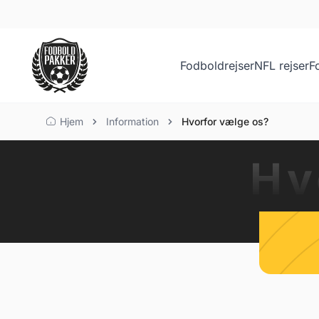
Fodboldrejser
NFL rejser
F
Hjem
Information
Hvorfor vælge os?
Hv