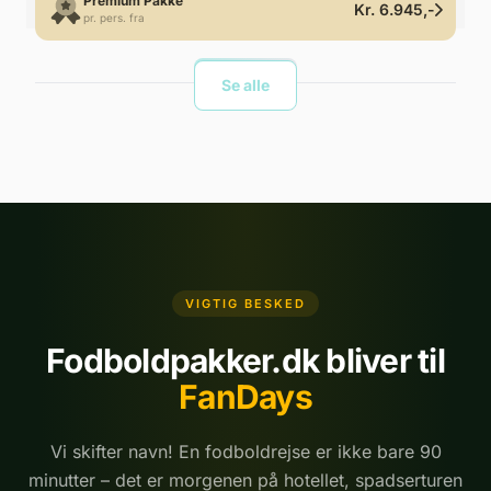
Premium Pakke
Kr. 6.945,-
pr. pers. fra
Se alle
VIGTIG BESKED
Fodboldpakker.dk bliver til
FanDays
Vi skifter navn! En fodboldrejse er ikke bare 90
minutter – det er morgenen på hotellet, spadserturen