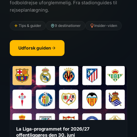
fodboldrejse uforglemmelig. Fra stadionguides til
rejseplanlægning.
Tips & guider
9 destinationer
Insider-viden
Udforsk guiden
La Liga-programmet for 2026/27
offentliggøres den 30. juni