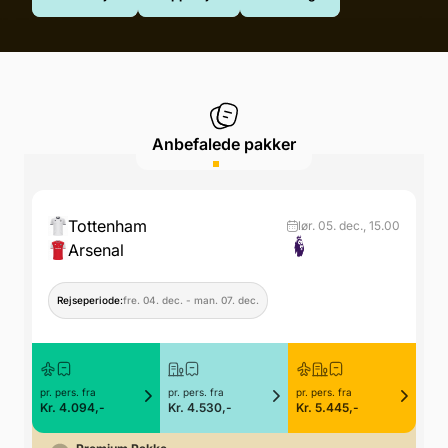
Anbefalede pakker
Tottenham
lør. 05. dec., 15.00
Arsenal
Rejseperiode:
fre. 04. dec. - man. 07. dec.
R
pr. pers. fra
pr. pers. fra
pr. pers. fra
pr. p
Kr. 4.094,-
Kr. 4.530,-
Kr. 5.445,-
Kr. 