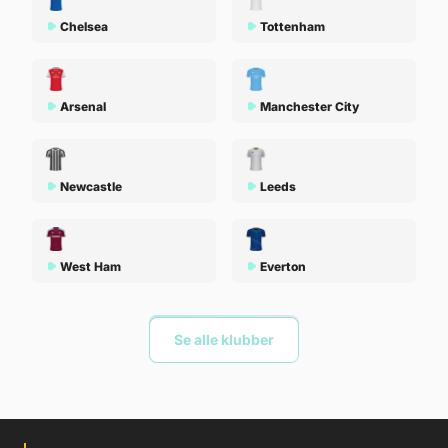
Chelsea
Tottenham
Arsenal
Manchester City
Newcastle
Leeds
West Ham
Everton
Se alle klubber