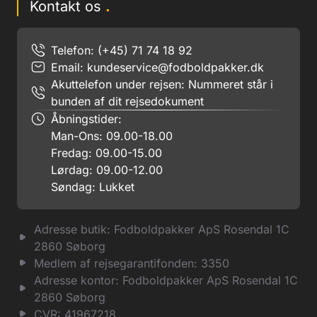
Kontakt os
.
Telefon: (+45) 71 74 18 92
Email:
kundeservice@fodboldpakker.dk
Akuttelefon under rejsen: Nummeret står i
bunden af dit rejsedokument
Åbningstider:
Man-Ons: 09.00-18.00
Fredag: 09.00-15.00
Lørdag: 09.00-12.00
Søndag: Lukket
Adresse butik: Fodboldpakker ApS Rosendal 1C
2860 Søborg
Medlem af rejsegarantifonden: 3350
Adresse kontor: Fodboldpakker ApS Rosendal 1C
2860 Søborg
CVR: 41967218