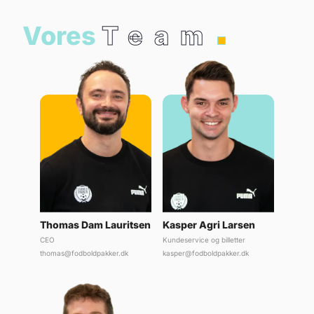
Vores
Team
Thomas Dam Lauritsen
Kasper Agri Larsen
CEO
Kundeservice og billetter
thomas@fodboldpakker.dk
kasper@fodboldpakker.dk