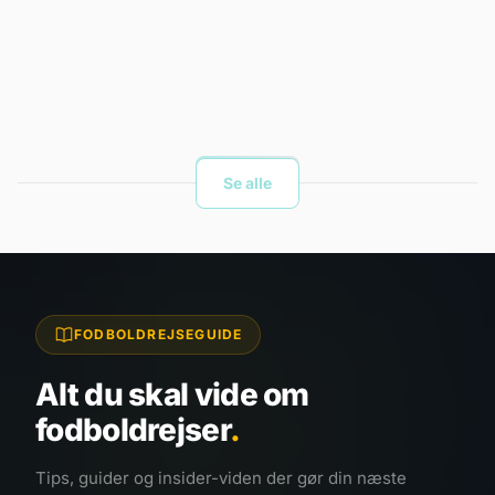
Se alle
FODBOLDREJSEGUIDE
Alt du skal vide om
fodboldrejser
.
Tips, guider og insider-viden der gør din næste