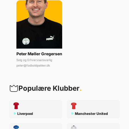
Peter Møller Gregersen
Salg og Erhvervsansvarlig
peter@fodboldpakker.dk
Populære Klubber
.
Liverpool
Manchester United