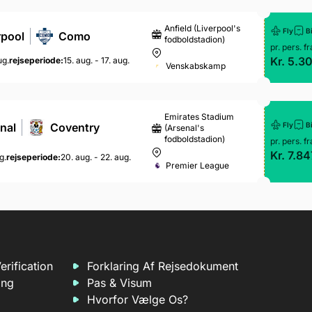
Anfield (Liverpool's
Fly
Bi
rpool
Como
fodboldstadion)
pr. pers. fr
Kr. 5.3
ug.
rejseperiode:
15. aug. - 17. aug.
Venskabskamp
Emirates Stadium
Fly
Bi
nal
Coventry
(Arsenal's
fodboldstadion)
pr. pers. fr
Kr. 7.84
g.
rejseperiode:
20. aug. - 22. aug.
Premier League
erification
Forklaring Af Rejsedokument
ing
Pas & Visum
Hvorfor Vælge Os?