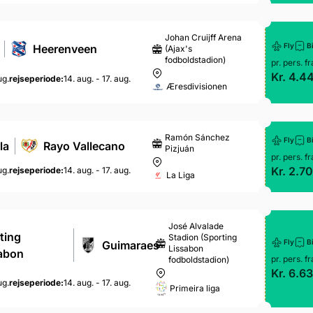
Johan Cruijff Arena
Fly
Bi
Heerenveen
(Ajax's
fodboldstadion)
pr. pers. fr
Kr. 4.44
ug.
rejseperiode:
14. aug. - 17. aug.
Æresdivisionen
Ramón Sánchez
Fly
Bi
la
Rayo Vallecano
Pizjuán
pr. pers. fr
Kr. 2.70
ug.
rejseperiode:
14. aug. - 17. aug.
La Liga
José Alvalade
ting
Stadion (Sporting
Fly
Bi
Guimaraes
Lissabon
abon
pr. pers. fr
fodboldstadion)
Kr. 6.63
ug.
rejseperiode:
14. aug. - 17. aug.
Primeira liga