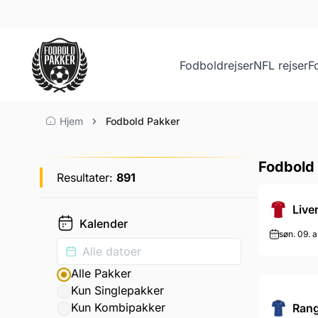
Fodboldrejser
NFL rejser
F
Fodbold Pakker
Hjem
Fodbold Pakker
Fodbold
Resultater:
891
Live
Kalender
søn. 09. a
Alle Pakker
Kun Singlepakker
Kun Kombipakker
Rang