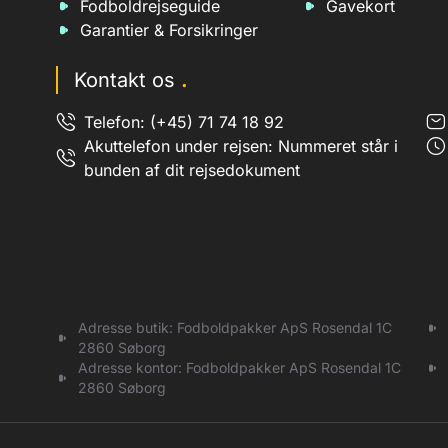
Fodboldrejseguide
Gavekort
Millwall
Østrig Bundesliga
Garantier & Forsikringer
Watford
QPR
Kontakt os
.
Stoke City
Telefon: (+45) 71 74 18 92
Blackburn
Akuttelefon under rejsen: Nummeret står i
Sunderland
bunden af dit rejsedokument
Leicester
Burnley
Adresse butik: Fodboldpakker ApS Rosendal 1C
2860 Søborg
Adresse kontor: Fodboldpakker ApS Rosendal 1C
2860 Søborg