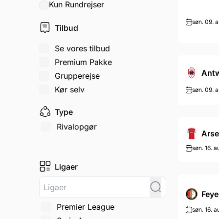
Kun Rundrejser
søn. 09. a
Tilbud
Se vores tilbud
Premium Pakke
Ant
Grupperejse
Kør selv
søn. 09. a
Type
Rivalopgør
Arse
søn. 16. a
Ligaer
Feye
Premier League
søn. 16. a