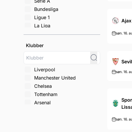
Serie A
Bundesliga
Ligue 1
Ajax
La Liga
søn. 16. a
Champions League
FA Cup
Klubber
Carabao Cup
Europa League
Sevil
Conference League
Liverpool
søn. 16. a
Æresdivisionen
Manchester United
Jupiler Pro League
Chelsea
Primeira liga
Tottenham
Copa del Rey
Spor
Arsenal
Liss
Community Shield
Manchester City
Scottish Championship
Newcastle
søn. 16. a
2. Bundesliga
Leeds