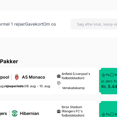
ormel 1 rejser
Gavekort
Om os
 Pakker
Anfield (Liverpool's
Fly
Bi
rpool
AS Monaco
fodboldstadion)
pr. pers. fr
Kr. 5.4
ug.
rejseperiode:
08. aug. - 10. aug.
Venskabskamp
Ibrox Stadium
(Rangers FC's
ers
Hibernian
Fly
Bi
fodboldstadion)