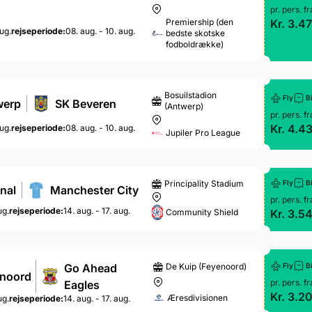
pr. pers. fr
Kr. 3.47
Premiership (den
ug.
rejseperiode:
08. aug. - 10. aug.
bedste skotske
fodboldrække)
Bosuilstadion
Fly
Bi
werp
SK Beveren
(Antwerp)
pr. pers. fr
Kr. 4.43
ug.
rejseperiode:
08. aug. - 10. aug.
Jupiler Pro League
Principality Stadium
Fly
Bi
nal
Manchester City
pr. pers. fr
ug.
rejseperiode:
14. aug. - 17. aug.
Kr. 3.5
Community Shield
De Kuip (Feyenoord)
Go Ahead
Fly
Bi
noord
pr. pers. fr
Eagles
Kr. 3.2
Æresdivisionen
ug.
rejseperiode:
14. aug. - 17. aug.