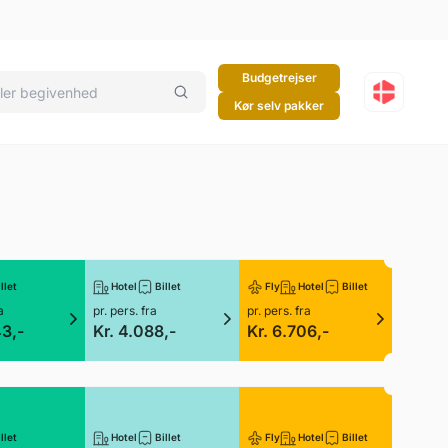
Budgetrejser
Kør selv pakker
llet
Hotel
Billet
Fly
Hotel
Billet
a
pr. pers. fra
pr. pers. fra
43,-
Kr. 4.088,-
Kr. 6.706,-
llet
Hotel
Billet
Fly
Hotel
Billet