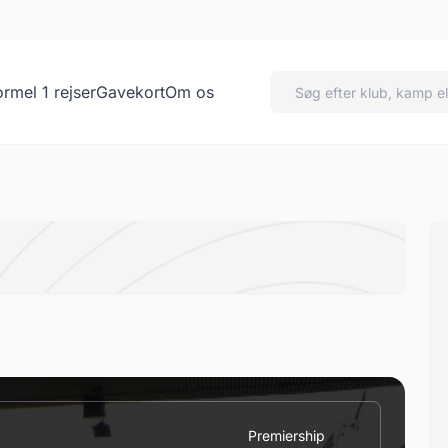
ormel 1 rejser
Gavekort
Om os
Premiership