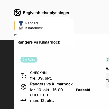
Begivenhedsoplysninger
Ibrox Stadium (Rangers FC's
Rangers
fodboldstadion)
Kilmarnock
150 Edmiston Drive, 150 Edmiston
Drive
lør. 10. okt., 15.00
Rangers vs Kilmarnock
Generel information
.
Erhverv
Ryanair Online V
Din Rejse
Bagageregler
Booking & Betal
V
FAQ
Om Os
CHECK-IN
Fodboldrejseguide
Gavekort
fre. 09. okt.
Garantier & Forsikringer
Rangers vs Kilmarnock
lør. 10. okt., 15.00
Fodbold
Kontakt os
.
CHECK-UD
man. 12. okt.
Telefon: (+45) 71 74 18 92