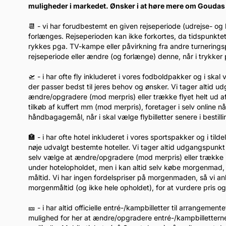
muligheder i markedet. Ønsker i at høre mere om Goudas 
📆 - vi har forudbestemt en given rejseperiode (udrejse- og
forlænges. Rejseperioden kan ikke forkortes, da tidspunkte
rykkes pga. TV-kampe eller påvirkning fra andre turnerin
rejseperiode eller ændre (og forlænge) denne, når i trykk
🛫 - i har ofte fly inkluderet i vores fodboldpakker og i ska
der passer bedst til jeres behov og ønsker. Vi tager altid u
ændre/opgradere (mod merpris) eller trække flyet helt ud af
tilkøb af kuffert mm (mod merpris), foretager i selv online 
håndbagagemål, når i skal vælge flybilletter senere i bestil
🏣 - i har ofte hotel inkluderet i vores sportspakker og i tild
nøje udvalgt bestemte hoteller. Vi tager altid udgangspunkt 
selv vælge at ændre/opgradere (mod merpris) eller trække h
under hotelopholdet, men i kan altid selv købe morgenmad, når
måltid. Vi har ingen fordelspriser på morgenmaden, så vi anb
morgenmåltid (og ikke hele opholdet), for at vurdere pris og 
🎫 - i har altid officielle entré-/kampbilletter til arrangemen
mulighed for her at ændre/opgradere entré-/kampbilletterne 