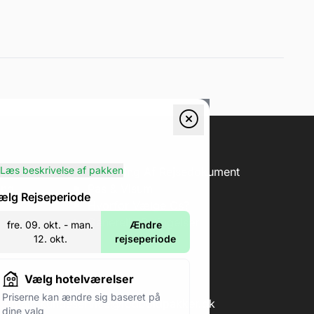
Læs beskrivelse af pakken
erification
Forklaring Af Rejsedokument
ing
Pas & Visum
ælg Rejseperiode
Hvorfor Vælge Os?
Generelle Betingelser
fre. 09. okt. - man.
Ændre
12. okt.
rejseperiode
Vælg hotelværelser
Priserne kan ændre sig baseret på
Email:
kundeservice@fodboldpakker.dk
dine valg