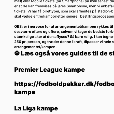
mail) eller Mobile tickets (på Smartphone) på mail senest 
er at de kan fremvises på jeres Smartphone, men vi anbefaler k
tickets. Vi har få billettyper, som skal afhentes på stadion
skal vælge entré/kampbilletter senere i bestillingsprocessen
OBS: er i nervøse for at arrangementet/kampen
rykkes ti
desværre oftere og oftere, selvom vi tager de bedste forb
utænkelige sker at den aflyses? Så bare rolig. I kan tegne 
250 pr. person, og træder denne i kraft, tilpasser vi hele 
arrangementet/kampen.
⚽ Læs også vores guides til de s
Premier League kampe
https://fodboldpakker.dk/fodbo
kampe
La Liga kampe