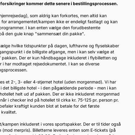
forsikringer kommer dette senere i bestillingsprocessen.
 hjemrejsedag), som aldrig kan forkortes, men altid kan
t for arrangementet/kampen ikke er endeligt fastlagt og kan
gsprogrammer. I kan enten vælge den forudbestemte
er på den gule knap "sammensæt din pakke".
l vælge hvilke tidspunkter på dagen, lufthavne og flyselskaber
dgangspunkt i de billigste afgange, men i kan selv vælge at
 pakken. Der er kun håndbagage inkluderet i flybilletten og
når i har modtaget rejsedokumentet. I kan se diverse
lingsprocessen.
eles et 2-, 3- eller 4-stjernet hotel (uden morgenmad). Vi har
i det billigste hotel - i den pågældende periode - men i kan
otellet helt ud af pakken. Der er ikke inkluderet morgenmad
 i checker ind på hotellet til cirka kr. 75-125 pr. person pr.
efaler kraftigt kunden blot at betale for det første
kvalitet.
tet/kampen inkluderet i vores sportspakker. Der er til tider også
(mod merpris). Billetterne leveres enten som E-tickets (på