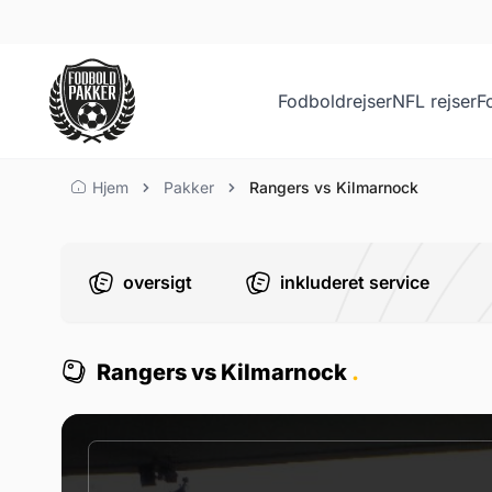
Fodboldrejser
NFL rejser
F
Rangers vs Kilmarnock
Hjem
Pakker
Rangers vs Kilmarnock
oversigt
inkluderet service
Rangers vs Kilmarnock
.