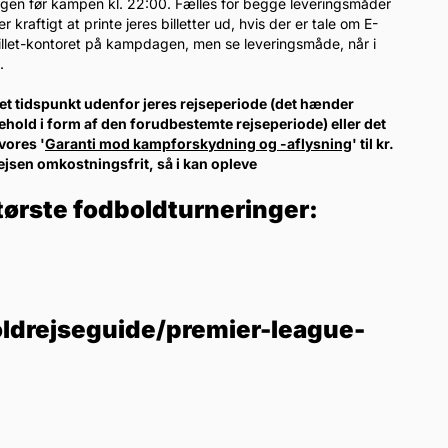
dagen før kampen kl. 22:00. Fælles for begge leveringsmåder
raftigt at printe jeres billetter ud, hvis der er tale om E-
-billet-kontoret på kampdagen, men se leveringsmåde, når i
.
l et tidspunkt udenfor jeres rejseperiode (det hænder
ehold i form af den forudbestemte rejseperiode) eller det
vores '
Garanti mod kampforskydning og -aflysning
' til kr.
rejsen omkostningsfrit, så i kan opleve
tørste fodboldturneringer:
ldrejseguide/premier-league-