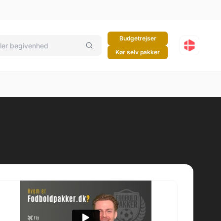
Budgetrejser
Kør selv pakker