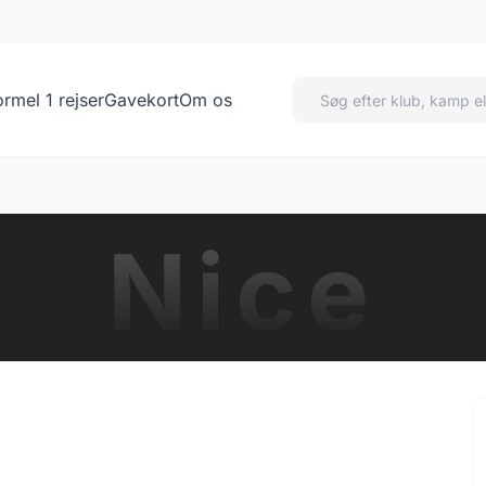
ormel 1 rejser
Gavekort
Om os
Nice