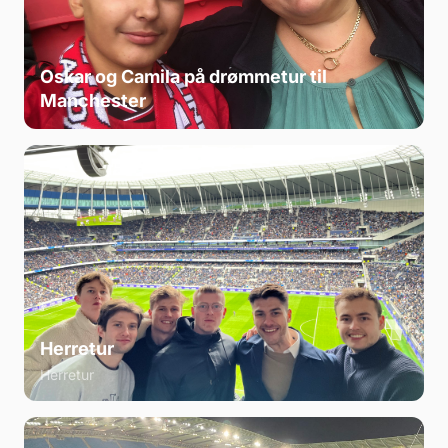
Oskar og Camila på drømmetur til
Manchester
Herretur
Herretur