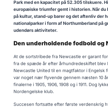
Park med en kapacitet på 52.305 tilskuere. H
europæiske triumfer gemt i historien. Når du
på kultur, stand-up barer og det aftenliv de
nationalparker i form af Northumberland på g
udendørs aktiviteter.
Den underholdende fodbold og 
At de sortstribede fra Newcastle er garant fo
fra de spæde år efter århundredeskiftet blev k
Newcastle United til en magtfaktor i Engelsk 
var noget nær flyvende gennem næsten 10 år h
finalerne i 1905, 1906, 1908 og i 1911. Dog ly
Nordengelske klub.
Succesen fortsatte efter første verdenskrig h