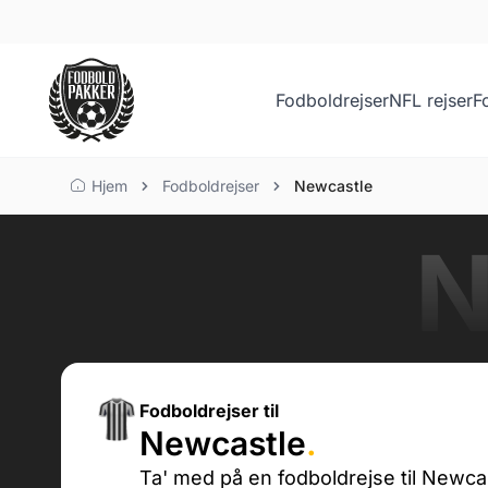
Fodboldrejser
NFL rejser
F
Hjem
Fodboldrejser
Newcastle
N
Fodboldrejser til
Newcastle
.
Ta' med på en fodboldrejse til Newc