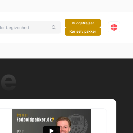
Budgetrejser
Kør selv pakker
le