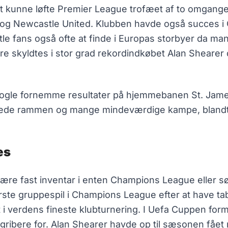
t kunne løfte Premier League trofæet af to omgange 
n og Newcastle United. Klubben havde også succes 
tle fans også ofte at finde i Europas storbyer da ma
e skyldtes i stor grad rekordindkøbet Alan Shearer d
nogle fornemme resultater på hjemmebanen St. Jame
nnede rammen og mange mindeværdige kampe, blandt 
es
 være fast inventar i enten Champions League eller 
ørste gruppespil i Champions League efter at have ta
 i verdens fineste klubturnering. I Uefa Cuppen for
ribere for. Alan Shearer havde op til sæsonen fået