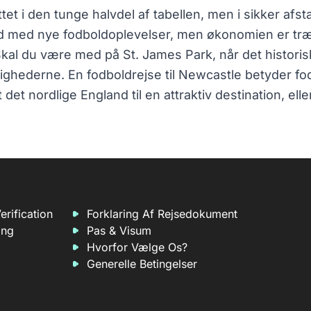
t i den tunge halvdel af tabellen, men i sikker afs
 med nye fodboldoplevelser, men økonomien er træng 
Skal du være med på St. James Park, når det histo
ighederne. En fodboldrejse til Newcastle betyder fod
t det nordlige England til en attraktiv destination, el
erification
Forklaring Af Rejsedokument
ing
Pas & Visum
Hvorfor Vælge Os?
Generelle Betingelser