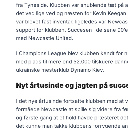
fra Tyneside. Klubben var snublende tæt på a
det ved lige ved og næsten for Kevin Keega
var blevet fast inventar, ligeledes var Newcas
support for klubben. Succesen i de sene 90’er
med Newcastle United.
I Champions League blev klubben kendt for 
med plads til mere end 52.000 tilskuere da
ukrainske mesterklub Dynamo Kiev.
Nyt årtusinde og jagten på succ
I det nye årtusinde fortsatte klubben med at
formåede Newcastle at spille sig videre fra f
og første gang at et hold havde præsteret det
det kunne man takke klubbens forrygende ang