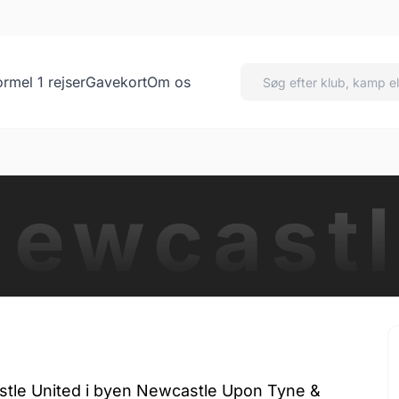
ormel 1 rejser
Gavekort
Om os
ewcast
astle United i byen Newcastle Upon Tyne &