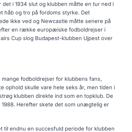
et i 1934 slut og klubben måtte en tur ned i
et håb og tro på fordoms styrke. Det
arede ikke ved og Newcastle måtte senere på
efter en række europæiske fodboldrejser i
ty Fairs Cup slog Budapest-klubben Ujpest over
il mange fodboldrejser for klubbens fans,
te ophold skulle vare hele seks år, men tiden i
 strøg klubben direkte ind som en topklub. De
i 1988. Herefter skete det som unægtelig er
t til endnu en succesfuld periode for klubben