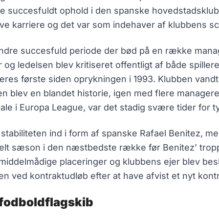
dre succesfuldt ophold i den spanske hovedstadsklub, 
ive karriere og det var som indehaver af klubbens s
mindre succesfuld periode der bød på en række mana
og ledelsen blev kritiseret offentligt af både spill
res første siden oprykningen i 1993. Klubben vandt
 blev en blandet historie, igen med flere managere p
ale i Europa League, var det stadig svære tider for 
stabiliteten ind i form af spanske Rafael Benitez, 
elt sæson i den næstbedste række før Benitez’ trop
ddelmådige placeringer og klubbens ejer blev beskyl
n ved kontraktudløb efter at have afvist et nyt kontr
 fodboldflagskib