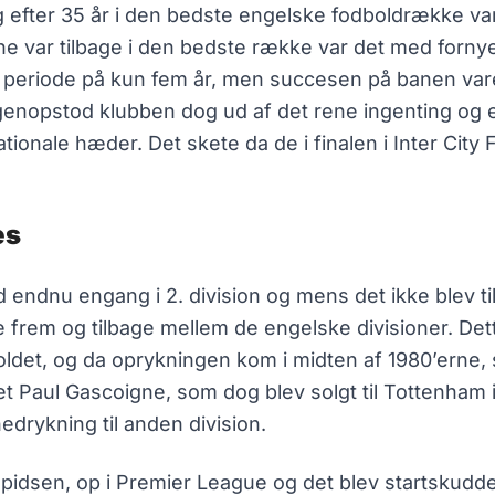
ter 35 år i den bedste engelske fodboldrække var d
erne var tilbage i den bedste række var det med forny
 en periode på kun fem år, men succesen på banen v
genopstod klubben dog ud af det rene ingenting og 
ationale hæder. Det skete da de i finalen i Inter Ci
es
d endnu engang i 2. division og mens det ikke blev t
te frem og tilbage mellem de engelske divisioner. Det
 holdet, og da oprykningen kom i midten af 1980’erne,
et Paul Gascoigne, som dog blev solgt til Tottenham 
edrykning til anden division.
pidsen, op i Premier League og det blev startskudde