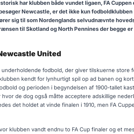
istorisk har klubben både vundet ligaen, FA Cuppen o
 besøger Newcastle, er det ikke kun fodboldklubben o
r hører sig til som Nordenglands selvudnævnte hoved
rænsen til Skotland og North Pennines der begge er 
Newcastle United
r underholdende fodbold, der giver tilskuerne store f
lubben kendt for lynhurtigt spil op ad banen og korte
fodbold og perioden i begyndelsen af 1900-tallet ka
vor de dog også måtte acceptere adskillige nederla
kkedes det holdet at vinde finalen i 1910, men FA Cupp
vor klubben vandt endnu to FA Cup finaler og et mest