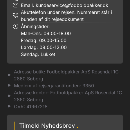
Email:
kundeservice@fodboldpakker.dk
Akuttelefon under rejsen: Nummeret står i
bunden af dit rejsedokument
Åbningstider:
Man-Ons: 09.00-18.00
Fredag: 09.00-15.00
Lørdag: 09.00-12.00
Søndag: Lukket
Adresse butik: Fodboldpakker ApS Rosendal 1C
2860 Søborg
Medlem af rejsegarantifonden: 3350
Adresse kontor: Fodboldpakker ApS Rosendal 1C
2860 Søborg
CVR: 41967218
Tilmeld Nyhedsbrev
.