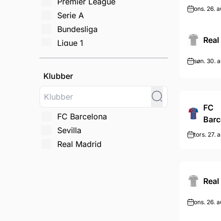
Premier League
ons. 26. a
Serie A
Bundesliga
Real
Ligue 1
Champions League
søn. 30. a
FA Cup
Klubber
Carabao Cup
Europa League
FC
Conference League
FC Barcelona
Barc
Æresdivisionen
Sevilla
tors. 27. 
Jupiler Pro League
Real Madrid
Primeira liga
Copa del Rey
Real
Community Shield
Scottish Championship
ons. 26. a
2. Bundesliga