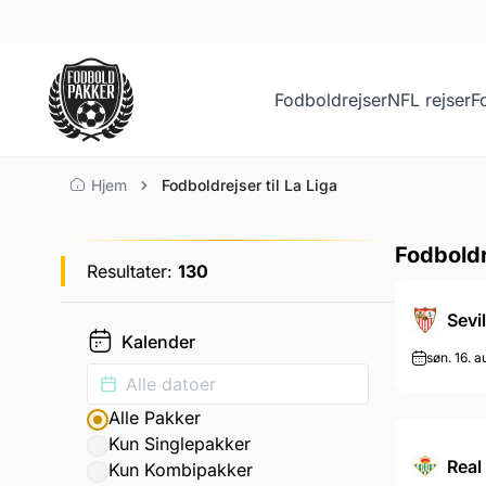
Fodboldrejser
NFL rejser
F
Fodboldrejser til La Lig
Hjem
Fodboldrejser til La Liga
Fodboldre
Resultater:
130
Sevil
Kalender
søn. 16. a
Alle Pakker
Kun Singlepakker
Real
Kun Kombipakker