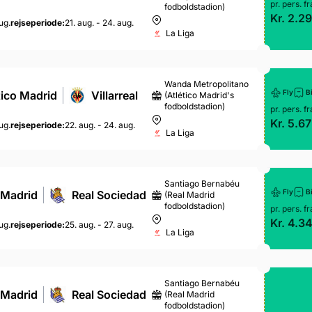
pr. pers. fr
fodboldstadion)
Kr. 2.29
ug.
rejseperiode:
21. aug. - 24. aug.
La Liga
Wanda Metropolitano
Fly
Bi
tico Madrid
Villarreal
(Atlético Madrid's
fodboldstadion)
pr. pers. fr
Kr. 5.67
ug.
rejseperiode:
22. aug. - 24. aug.
La Liga
Santiago Bernabéu
Fly
Bi
 Madrid
Real Sociedad
(Real Madrid
fodboldstadion)
pr. pers. fr
Kr. 4.3
ug.
rejseperiode:
25. aug. - 27. aug.
La Liga
Santiago Bernabéu
 Madrid
Real Sociedad
(Real Madrid
fodboldstadion)