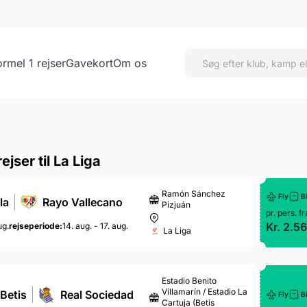
ormel 1 rejser
Gavekort
Om os
a
jser til La Liga
Ramón Sánchez
Fly
Bi
la
Rayo Vallecano
Pizjuán
pr. pers. fr
Kr. 2.56
ug.
rejseperiode:
14. aug. - 17. aug.
La Liga
Estadio Benito
Villamarín / Estadio La
 Betis
Real Sociedad
Fly
Bi
Cartuja (Betis