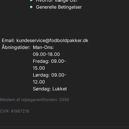
Hvorfor Vælge Os?
Generelle Betingelser
Email:
kundeservice@fodboldpakker.dk
Åbningstider:
Man-Ons:
09.00-18.00
Fredag: 09.00-
15.00
Lørdag: 09.00-
12.00
Søndag: Lukket
Medlem af rejsegarantifonden: 3350
CVR: 41967218