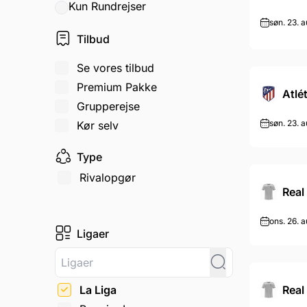
Kun Rundrejser
søn. 23. a
Tilbud
Se vores tilbud
Premium Pakke
Atlé
Grupperejse
søn. 23. a
Kør selv
Type
Rivalopgør
Real
ons. 26. a
Ligaer
Real
La Liga