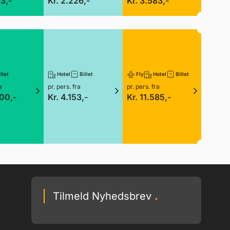
23,-
Kr. 2.226,-
Kr. 3.583,-
llet
Hotel
Billet
Fly
Hotel
Billet
a
pr. pers. fra
pr. pers. fra
300,-
Kr. 4.153,-
Kr. 11.585,-
Tilmeld Nyhedsbrev
.