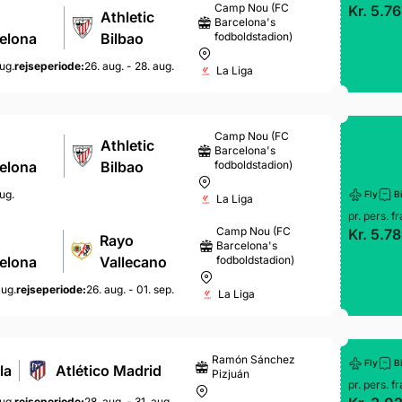
Camp Nou (FC
Kr. 5.76
Athletic
Barcelona's
elona
Bilbao
fodboldstadion)
aug.
rejseperiode:
26. aug. - 28. aug.
La Liga
Camp Nou (FC
Athletic
Barcelona's
elona
Bilbao
fodboldstadion)
aug.
Fly
Bi
La Liga
pr. pers. fr
Camp Nou (FC
Kr. 5.78
Rayo
Barcelona's
elona
Vallecano
fodboldstadion)
aug.
rejseperiode:
26. aug. - 01. sep.
La Liga
Ramón Sánchez
Fly
Bi
la
Atlético Madrid
Pizjuán
pr. pers. fr
ug.
rejseperiode:
28. aug. - 31. aug.