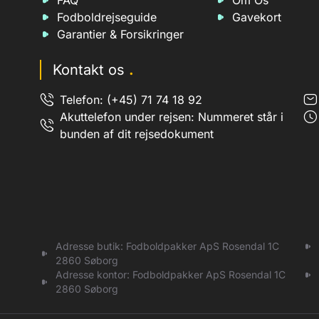
FAQ
Om Os
Fodboldrejseguide
Gavekort
Garantier & Forsikringer
Kontakt os
.
Telefon: (+45) 71 74 18 92
Akuttelefon under rejsen: Nummeret står i
bunden af dit rejsedokument
Adresse butik: Fodboldpakker ApS Rosendal 1C
2860 Søborg
Adresse kontor: Fodboldpakker ApS Rosendal 1C
2860 Søborg