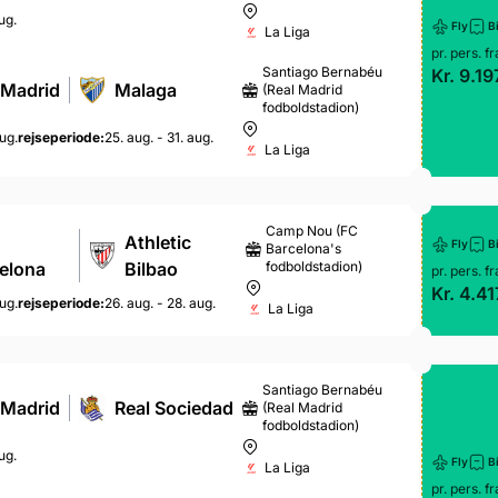
ug.
Fly
Bi
La Liga
pr. pers. fr
Santiago Bernabéu
Kr. 9.19
 Madrid
Malaga
(Real Madrid
fodboldstadion)
ug.
rejseperiode:
25. aug. - 31. aug.
La Liga
Camp Nou (FC
Athletic
Fly
Bi
Barcelona's
elona
Bilbao
fodboldstadion)
pr. pers. fr
Kr. 4.41
aug.
rejseperiode:
26. aug. - 28. aug.
La Liga
Santiago Bernabéu
 Madrid
Real Sociedad
(Real Madrid
fodboldstadion)
ug.
Fly
Bi
La Liga
pr. pers. fr