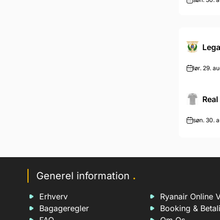
Østrig Bundesliga
Leg
lør. 29. au
Real
søn. 30. a
Generel information
.
Erhverv
Ryanair Online V
Bagageregler
Booking & Betal