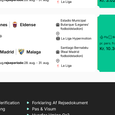
Kr. 3.0
La Liga
Estadio Municipal
anes
Eldense
Butarque (Leganes'
fodboldstadion)
g.
Fly
Bi
La Liga Hypermotion
pr. pers. fr
Santiago Bernabéu
Kr. 10.
 Madrid
Malaga
(Real Madrid
fodboldstadion)
ug.
rejseperiode:
28. aug. - 31. aug.
La Liga
erification
Forklaring Af Rejsedokument
ing
Pas & Visum