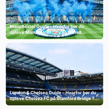
Manchester Guide – Hvorfor bør du
opleve Manchester City på Etihad
Stadium ? 🔵⚽
London & Chelsea Guide – Hvorfor bør du
opleve Chelsea FC på Stamford Bridge ?
🔵⚽