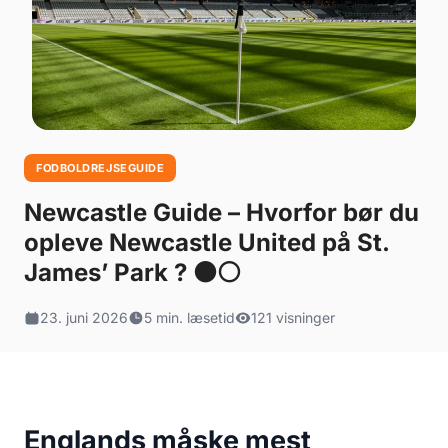
FODBOLDREJSEGUIDE
Newcastle Guide – Hvorfor bør du
opleve Newcastle United på St.
James’ Park ? ⚫⚪
23. juni 2026
5 min. læsetid
121 visninger
Englands måske mest