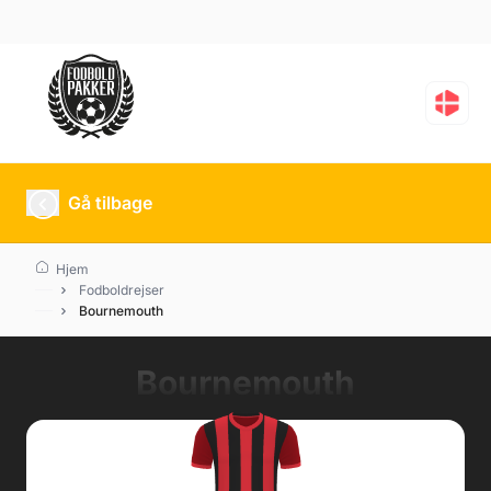
Gå tilbage
Hjem
Fodboldrejser
Bournemouth
Bournemouth