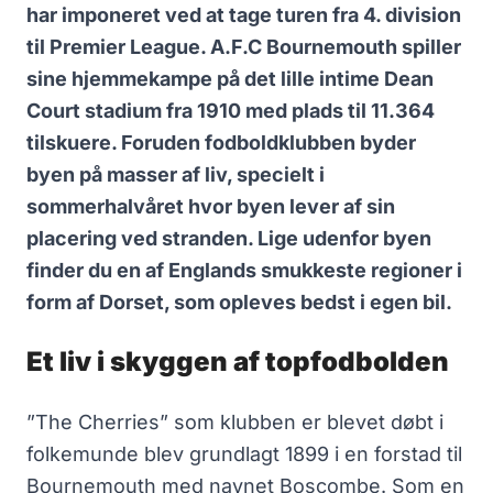
har imponeret ved at tage turen fra 4. division
til Premier League. A.F.C Bournemouth spiller
sine hjemmekampe på det lille intime Dean
Court stadium fra 1910 med plads til 11.364
tilskuere. Foruden fodboldklubben byder
byen på masser af liv, specielt i
sommerhalvåret hvor byen lever af sin
placering ved stranden. Lige udenfor byen
finder du en af Englands smukkeste regioner i
form af Dorset, som opleves bedst i egen bil.
Et liv i skyggen af topfodbolden
”The Cherries” som klubben er blevet døbt i
folkemunde blev grundlagt 1899 i en forstad til
Bournemouth med navnet Boscombe. Som en