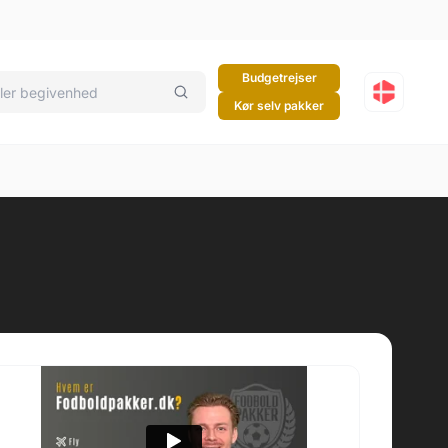
Budgetrejser
Kør selv pakker
h