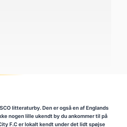
SCO litteraturby. Den er også en af Englands
kke nogen lille ukendt by du ankommer til på
ty F.C er lokalt kendt under det lidt spøjse