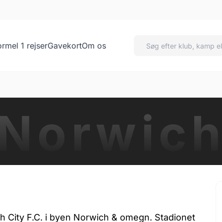
ormel 1 rejser
Gavekort
Om os
Norwic
ch City F.C. i byen Norwich & omegn. Stadionet