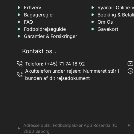
Erhverv
Ryanair Online V
Bagageregler
Booking & Betal
FAQ
Om Os
Fodboldrejseguide
Gavekort
Garantier & Forsikringer
Kontakt os
.
Telefon: (+45) 71 74 18 92
Akuttelefon under rejsen: Nummeret står i
bunden af dit rejsedokument
Adresse butik: Fodboldpakker ApS Rosendal 1C
2860 Søborg