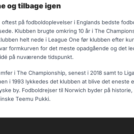
e og tilbage igen
.C oftest på fodboldoplevelser i Englands bedste f
sede. Klubben brugte omkring 10 år i The Champions
lubben helt nede i League One før klubben efter ku
e var formkurven for det meste opadgående og det led
g idé på nuværende tidspunkt.
riumfer i The Championship, senest i 2018 samt to Lig
en i 1993 lykkedes det klubben at blive det eneste
ke by. Fodboldrejser til Norwich byder på historie, 
inske Teemu Pukki.