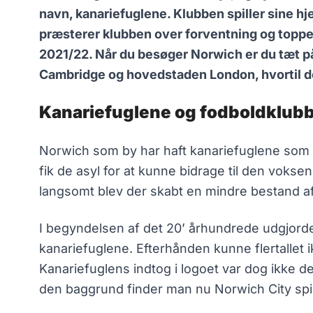
navn, kanariefuglene. Klubben spiller sine h
præsterer klubben over forventning og toppe
2021/22. Når du besøger Norwich er du tæt p
Cambridge og hovedstaden London, hvortil der
Kanariefuglene og fodboldklub
Norwich som by har haft kanariefuglene som e
fik de asyl for at kunne bidrage til den voks
langsomt blev der skabt en mindre bestand af
I begyndelsen af det 20’ århundrede udgjorde
kanariefuglene. Efterhånden kunne flertallet ik
Kanariefuglens indtog i logoet var dog ikke d
den baggrund finder man nu Norwich City spill