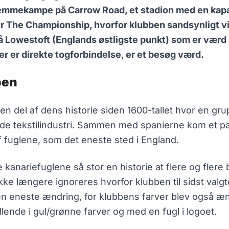
jemmekampe på Carrow Road, et stadion med en kapaci
r The Championship, hvorfor klubben sandsynligt vi
å Lowestoft (Englands østligste punkt) som er værd
 er direkte togforbindelse, er et besøg værd.
ben
n del af dens historie siden 1600-tallet hvor en gru
ende tekstilindustri. Sammen med spanierne kom et pa
 fuglene, som det eneste sted i England.
 kanariefuglene så stor en historie at flere og fler
ke længere ignoreres hvorfor klubben til sidst valgte 
en eneste ændring, for klubbens farver blev også ænd
ende i gul/grønne farver og med en fugl i logoet.