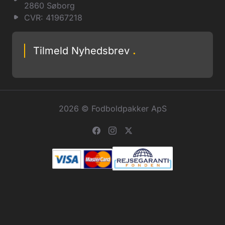
2860 Søborg
CVR: 41967218
Tilmeld Nyhedsbrev
.
2026 © Fodboldpakker ApS