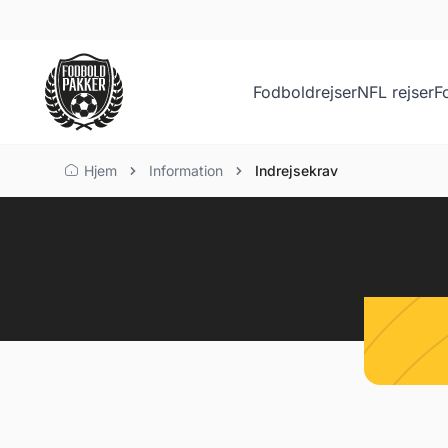
Fodboldrejser
NFL rejser
F
Hjem
Information
Indrejsekrav