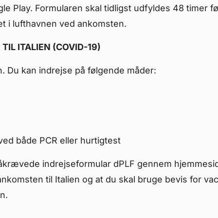
 Play. Formularen skal tidligst udfyldes 48 timer f
et i lufthavnen ved ankomsten.
IL ITALIEN (COVID-19)
alien. Du kan indrejse på følgende måder:
ved både PCR eller hurtigtest
n påkrævede indrejseformular dPLF gennem hjemmes
nkomsten til Italien og at du skal bruge bevis for vac
n.