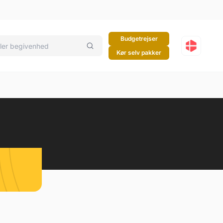
Budgetrejser
Kør selv pakker