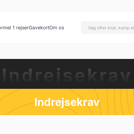
ormel 1 rejser
Gavekort
Om os
Indrejsekrav
Indrejsekrav