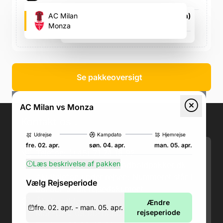
AC Milan
San Siro (AC Milan's fodboldstadion)
Via Piccolomini 5, Via Piccolomini 5
Monza
søn. 04. apr., 15.00
Se pakkeoversigt
AC Milan vs Monza
Kontakt os
.
Udrejse
Kampdato
Hjemrejse
fre. 02. apr.
søn. 04. apr.
man. 05. apr.
Telefon: (+45) 71 74 18 92
Læs beskrivelse af pakken
Email:
kundeservice@fodboldpakker.dk
Akuttelefon under rejsen: Nummeret står i
Vælg Rejseperiode
bunden af dit rejsedokument
Åbningstider:
Ændre
fre. 02. apr. - man. 05. apr.
Man-Ons: 09.00-18.00
rejseperiode