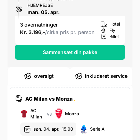
HJEMREJSE
man. 05. apr.
Hotel
3 overnatninger
Fly
Kr. 3.196,-
/cirka pris pr. person
Billet
Sammensæt din pakke
oversigt
inkluderet service
AC Milan vs Monza
.
AC
Monza
VS
Milan
søn. 04. apr., 15.00
Serie A