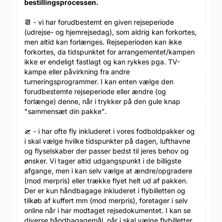
bestillingsprocessen.
📆 - vi har forudbestemt en given rejseperiode
(udrejse- og hjemrejsedag), som aldrig kan forkortes,
men altid kan forlænges. Rejseperioden kan ikke
forkortes, da tidspunktet for arrangementet/kampen
ikke er endeligt fastlagt og kan rykkes pga. TV-
kampe eller påvirkning fra andre
turneringsprogrammer. I kan enten vælge den
forudbestemte rejseperiode eller ændre (og
forlænge) denne, når i trykker på den gule knap
"sammensæt din pakke".
🛫 - i har ofte fly inkluderet i vores fodboldpakker og
i skal vælge hvilke tidspunkter på dagen, lufthavne
og flyselskaber der passer bedst til jeres behov og
ønsker. Vi tager altid udgangspunkt i de billigste
afgange, men i kan selv vælge at ændre/opgradere
(mod merpris) eller trække flyet helt ud af pakken.
Der er kun håndbagage inkluderet i flybilletten og
tilkøb af kuffert mm (mod merpris), foretager i selv
online når i har modtaget rejsedokumentet. I kan se
diverse håndbagagemål, når i skal vælge flybilletter