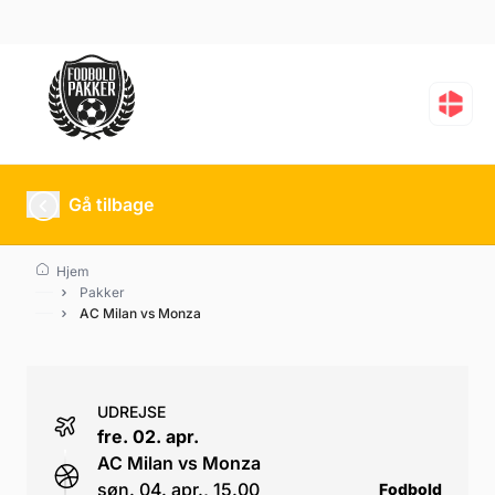
AC Milan vs Monza
Gå tilbage
Hjem
Pakker
AC Milan vs Monza
UDREJSE
fre. 02. apr.
AC Milan vs Monza
søn. 04. apr., 15.00
Fodbold