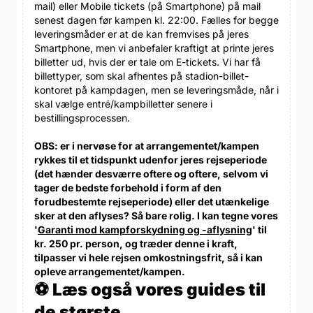
mail) eller Mobile tickets (på Smartphone) på mail
senest dagen før kampen kl. 22:00. Fælles for begge
leveringsmåder er at de kan fremvises på jeres
Smartphone, men vi anbefaler kraftigt at printe jeres
billetter ud, hvis der er tale om E-tickets. Vi har få
billettyper, som skal afhentes på stadion-billet-
kontoret på kampdagen, men se leveringsmåde, når i
skal vælge entré/kampbilletter senere i
bestillingsprocessen.
OBS: er i nervøse for at arrangementet/kampen
rykkes til et tidspunkt udenfor jeres rejseperiode
(det hænder desværre oftere og oftere, selvom vi
tager de bedste forbehold i form af den
forudbestemte rejseperiode) eller det utænkelige
sker at den aflyses? Så bare rolig. I kan tegne vores
'
Garanti mod kampforskydning og -aflysning
' til
kr. 250 pr. person, og træder denne i kraft,
tilpasser vi hele rejsen omkostningsfrit, så i kan
opleve arrangementet/kampen.
⚽ Læs også vores guides til
de største