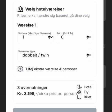
Fredag: 09.00-15.00
Lørdag: 09.00-12.00
Vælg hotelværelser
Søndag: Lukket
Priserne kan ændre sig baseret på dine valg
Værelse 1
Adresse butik: Fodboldpakker ApS Rosendal 1C
2860 Søborg
Voksne (Max 3 pr. Værelse)
Børn (0-15 år)
Medlem af rejsegarantifonden: 3350
Adresse kontor: Fodboldpakker ApS Rosendal 1C
2860 Søborg
Værelses type
CVR: 41967218
Tilføj ekstra værelse & personer
Tilmeld Nyhedsbrev
.
Hotel
3 overnatninger
Fly
Kr. 3.196,-
/cirka pris pr. person
Billet
2026 © Fodboldpakker ApS