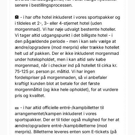
senere i bestillingsprocessen.
🏣 - i har ofte hotel inkluderet i vores sportspakker og
i tildeles et 2-, 3- eller 4-stjernet hotel (uden
morgenmad). Vi har nøje udvalgt bestemte hoteller.
Vi tager altid udgangspunkt i det billigste hotel - i
den pågældende periode - men i kan selv vælge at
ændre/opgradere (mod merpris) eller trække hotellet
helt ud af pakken. Der er ikke inkluderet morgenmad
under hotelopholdet, men i kan altid selv købe
morgenmad, når i checker ind på hotellet til cirka kr.
75-125 pr. person pr. måltid. Vi har ingen
fordelspriser på morgenmaden, så vi anbefaler
kraftigt kunden blot at betale for det første
morgenmåltid (og ikke hele opholdet), for at vurdere
pris og kvalitet.
🎫 - i har altid officielle entré-/kampbilletter til
arrangementet/kampen inkluderet i vores
sportspakker. Der er til tider også mulighed for her at
ændre/opgradere entré-/kampbilletterne (mod
merpris). Billetterne leveres enten som E-tickets (på