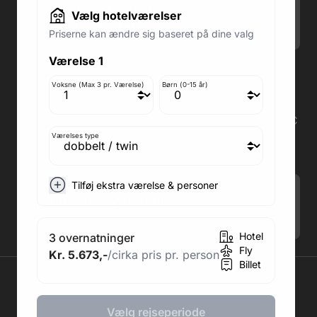
Lørdag: 09.00-12.00
Vælg hotelværelser
Søndag: Lukket
Priserne kan ændre sig baseret på dine valg
Værelse 1
Adresse butik: Fodboldpakker ApS Rosendal 1C
2860 Søborg
Voksne (Max 3 pr. Værelse)
Børn (0-15 år)
Medlem af rejsegarantifonden: 3350
Adresse kontor: Fodboldpakker ApS Rosendal 1C
2860 Søborg
Værelses type
CVR: 41967218
Tilføj ekstra værelse & personer
Tilmeld Nyhedsbrev
.
Hotel
3 overnatninger
Fly
Kr. 5.673,-
/cirka pris pr. person
Billet
2026 © Fodboldpakker ApS
Vælg rejseperiode