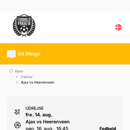
Ajax vs Heerenveen
Gå tilbage
Hjem
Pakker
Ajax vs Heerenveen
UDREJSE
fre. 14. aug.
Ajax vs Heerenveen
søn. 16. aug., 16.45
Fodbold