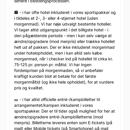
senere i bestillingsprocessen.
🏣 - i har ofte hotel inkluderet i vores sportspakker og
i tildeles et 2-, 3- eller 4-stjernet hotel (uden
morgenmad). Vi har nøje udvalgt bestemte hoteller.
Vi tager altid udgangspunkt i det billigste hotel - i
den pågældende periode - men i kan selv vælge at
ændre/opgradere (mod merpris) eller trække hotellet
helt ud af pakken. Der er ikke inkluderet morgenmad
under hotelopholdet, men i kan altid selv købe
morgenmad, når i checker ind på hotellet til cirka kr.
75-125 pr. person pr. måltid. Vi har ingen
fordelspriser på morgenmaden, så vi anbefaler
kraftigt kunden blot at betale for det første
morgenmåltid (og ikke hele opholdet), for at vurdere
pris og kvalitet.
🎫 - i har altid officielle entré-/kampbilletter til
arrangementet/kampen inkluderet i vores
sportspakker. Der er til tider også mulighed for her at
ændre/opgradere entré-/kampbilletterne (mod
merpris). Billetterne leveres enten som E-tickets (på
mail) eller Mobile tickets (på Smartphone) på mail