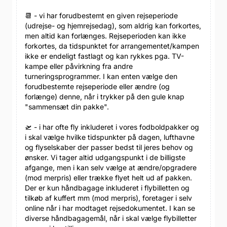
📆 - vi har forudbestemt en given rejseperiode
(udrejse- og hjemrejsedag), som aldrig kan forkortes,
men altid kan forlænges. Rejseperioden kan ikke
forkortes, da tidspunktet for arrangementet/kampen
ikke er endeligt fastlagt og kan rykkes pga. TV-
kampe eller påvirkning fra andre
turneringsprogrammer. I kan enten vælge den
forudbestemte rejseperiode eller ændre (og
forlænge) denne, når i trykker på den gule knap
"sammensæt din pakke".
🛫 - i har ofte fly inkluderet i vores fodboldpakker og
i skal vælge hvilke tidspunkter på dagen, lufthavne
og flyselskaber der passer bedst til jeres behov og
ønsker. Vi tager altid udgangspunkt i de billigste
afgange, men i kan selv vælge at ændre/opgradere
(mod merpris) eller trække flyet helt ud af pakken.
Der er kun håndbagage inkluderet i flybilletten og
tilkøb af kuffert mm (mod merpris), foretager i selv
online når i har modtaget rejsedokumentet. I kan se
diverse håndbagagemål, når i skal vælge flybilletter