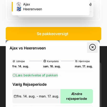
Johan Cruijff Arena (Ajax's fodboldstadion)
Ajax
ArenA Boulevard 1, ArenA Boulevard 1
Heerenveen
søn. 16. aug., 16.45
Se pakkeoversigt
Ajax vs Heerenveen
Kontakt os
.
Udrejse
Kampdato
Hjemrejse
fre. 14. aug.
søn. 16. aug.
man. 17. aug.
Telefon: (+45) 71 74 18 92
Læs beskrivelse af pakken
Email:
kundeservice@fodboldpakker.dk
Akuttelefon under rejsen: Nummeret står i
Vælg Rejseperiode
bunden af dit rejsedokument
Åbningstider:
Ændre
fre. 14. aug. - man. 17. aug.
Man-Ons: 09.00-18.00
rejseperiode
Fredag: 09.00-15.00