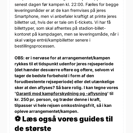
senest dagen før kampen kl. 22:00. Fælles for begge
leveringsmåder er at de kan fremvises på jeres
Smartphone, men vi anbefaler kraftigt at printe jeres
billetter ud, hvis der er tale om E-tickets. Vi har få
billettyper, som skal afhentes på stadion-billet-
kontoret på kampdagen, men se leveringsmåde, når i
skal vælge entré/kampbilletter senere i
bestillingsprocessen.
OBS: er i nervøse for at arrangementet/kampen
rykkes til et tidspunkt udenfor jeres rejseperiode
(det hænder desværre oftere og oftere, selvom vi
tager de bedste forbehold i form af den
forudbestemte rejseperiode) eller det utænkelige
sker at den aflyses? Så bare rolig. I kan tegne vores
'
Garanti mod kampforskydning og -aflysning
' til
kr. 250 pr. person, og træder denne i kraft,
tilpasser vi hele rejsen omkostningsfrit, så i kan
opleve arrangementet/kampen.
⚽ Læs også vores guides til
de største