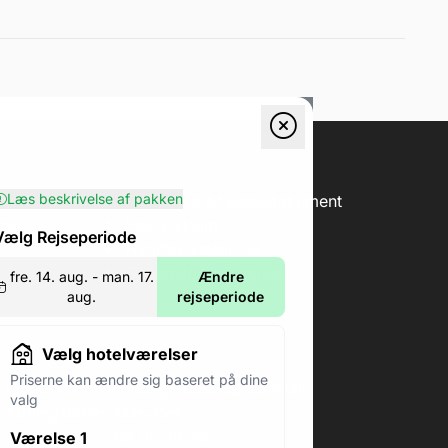
Læs beskrivelse af pakken
erification
Forklaring Af Rejsedokument
ing
Pas & Visum
Vælg Rejseperiode
Hvorfor Vælge Os?
Generelle Betingelser
fre. 14. aug. - man. 17.
Ændre
aug.
rejseperiode
Vælg hotelværelser
Priserne kan ændre sig baseret på dine
Email:
kundeservice@fodboldpakker.dk
valg
Åbningstider:
Man-Ons:
09.00-18.00
Værelse 1