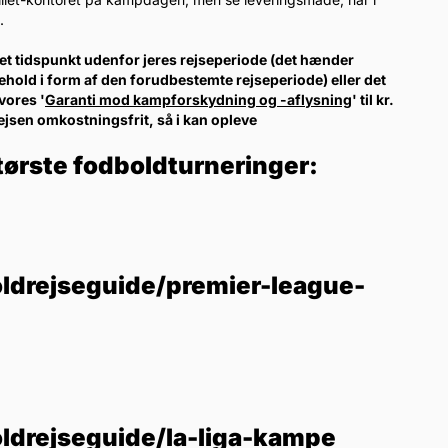
.
l et tidspunkt udenfor jeres rejseperiode (det hænder
ehold i form af den forudbestemte rejseperiode) eller det
vores '
Garanti mod kampforskydning og -aflysning
' til kr.
rejsen omkostningsfrit, så i kan opleve
tørste fodboldturneringer:
ldrejseguide/premier-league-
ldrejseguide/la-liga-kampe