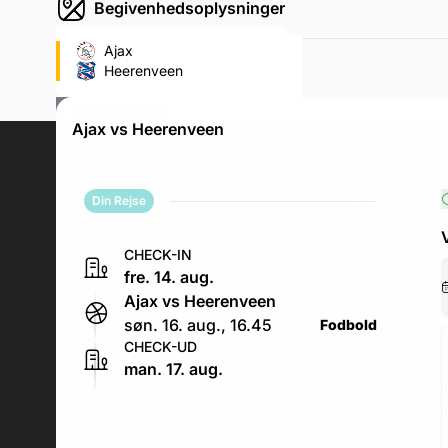
Begivenhedsoplysninger
Johan Cruijff Arena (Ajax's
Ajax
fodboldstadion)
Heerenveen
ArenA Boulevard 1, ArenA Boulevard 1
søn. 16. aug., 16.45
Ajax vs Heerenveen
Generel information
.
Erhverv
Ryanair Online V
Din Rejse
Bagageregler
Booking & Betal
FAQ
Om Os
CHECK-IN
Fodboldrejseguide
Gavekort
fre. 14. aug.
Garantier & Forsikringer
Ajax vs Heerenveen
søn. 16. aug., 16.45
Fodbold
Kontakt os
.
CHECK-UD
man. 17. aug.
Telefon: (+45) 71 74 18 92
Akuttelefon under rejsen: Nummeret står i
bunden af dit rejsedokument