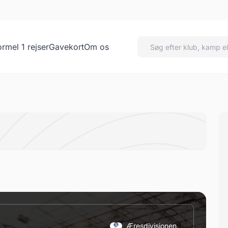
ormel 1 rejser
Gavekort
Om os
Æresdivisionen