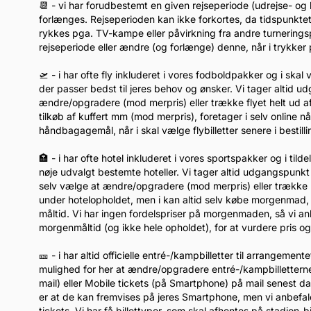
📆 - vi har forudbestemt en given rejseperiode (udrejse- og
forlænges. Rejseperioden kan ikke forkortes, da tidspunkte
rykkes pga. TV-kampe eller påvirkning fra andre turnerin
rejseperiode eller ændre (og forlænge) denne, når i trykk
🛫 - i har ofte fly inkluderet i vores fodboldpakker og i ska
der passer bedst til jeres behov og ønsker. Vi tager altid u
ændre/opgradere (mod merpris) eller trække flyet helt ud af
tilkøb af kuffert mm (mod merpris), foretager i selv online 
håndbagagemål, når i skal vælge flybilletter senere i bestil
🏣 - i har ofte hotel inkluderet i vores sportspakker og i tild
nøje udvalgt bestemte hoteller. Vi tager altid udgangspunkt 
selv vælge at ændre/opgradere (mod merpris) eller trække h
under hotelopholdet, men i kan altid selv købe morgenmad, når
måltid. Vi har ingen fordelspriser på morgenmaden, så vi anb
morgenmåltid (og ikke hele opholdet), for at vurdere pris og 
🎫 - i har altid officielle entré-/kampbilletter til arrangemen
mulighed for her at ændre/opgradere entré-/kampbilletterne 
mail) eller Mobile tickets (på Smartphone) på mail senest 
er at de kan fremvises på jeres Smartphone, men vi anbefaler k
tickets. Vi har få billettyper, som skal afhentes på stadion