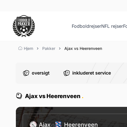
Fodboldrejser
NFL rejser
F
Ajax vs Heerenveen
Hjem
Pakker
Ajax vs Heerenveen
oversigt
inkluderet service
Ajax vs Heerenveen
.
Ajax
Heerenveen
VS