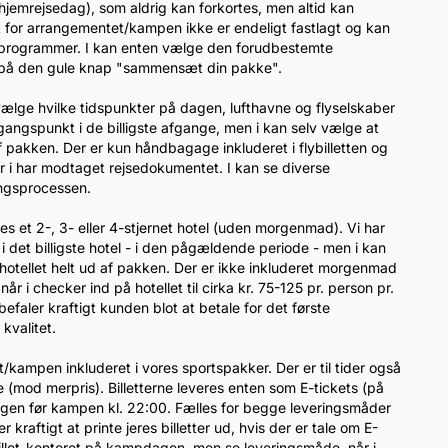
 hjemrejsedag), som aldrig kan forkortes, men altid kan
t for arrangementet/kampen ikke er endeligt fastlagt og kan
gsprogrammer. I kan enten vælge den forudbestemte
er på den gule knap "sammensæt din pakke".
l vælge hvilke tidspunkter på dagen, lufthavne og flyselskaber
dgangspunkt i de billigste afgange, men i kan selv vælge at
 pakken. Der er kun håndbagage inkluderet i flybilletten og
når i har modtaget rejsedokumentet. I kan se diverse
lingsprocessen.
eles et 2-, 3- eller 4-stjernet hotel (uden morgenmad). Vi har
i det billigste hotel - i den pågældende periode - men i kan
otellet helt ud af pakken. Der er ikke inkluderet morgenmad
 i checker ind på hotellet til cirka kr. 75-125 pr. person pr.
efaler kraftigt kunden blot at betale for det første
kvalitet.
tet/kampen inkluderet i vores sportspakker. Der er til tider også
(mod merpris). Billetterne leveres enten som E-tickets (på
dagen før kampen kl. 22:00. Fælles for begge leveringsmåder
raftigt at printe jeres billetter ud, hvis der er tale om E-
-billet-kontoret på kampdagen, men se leveringsmåde, når i