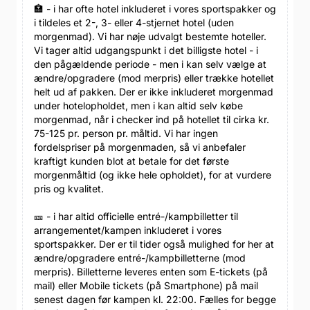
🏣 - i har ofte hotel inkluderet i vores sportspakker og
i tildeles et 2-, 3- eller 4-stjernet hotel (uden
morgenmad). Vi har nøje udvalgt bestemte hoteller.
Vi tager altid udgangspunkt i det billigste hotel - i
den pågældende periode - men i kan selv vælge at
ændre/opgradere (mod merpris) eller trække hotellet
helt ud af pakken. Der er ikke inkluderet morgenmad
under hotelopholdet, men i kan altid selv købe
morgenmad, når i checker ind på hotellet til cirka kr.
75-125 pr. person pr. måltid. Vi har ingen
fordelspriser på morgenmaden, så vi anbefaler
kraftigt kunden blot at betale for det første
morgenmåltid (og ikke hele opholdet), for at vurdere
pris og kvalitet.
🎫 - i har altid officielle entré-/kampbilletter til
arrangementet/kampen inkluderet i vores
sportspakker. Der er til tider også mulighed for her at
ændre/opgradere entré-/kampbilletterne (mod
merpris). Billetterne leveres enten som E-tickets (på
mail) eller Mobile tickets (på Smartphone) på mail
senest dagen før kampen kl. 22:00. Fælles for begge