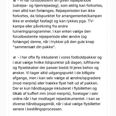
📆 - vi har forudbestemt en given rejseperiode
(udrejse- og hjemrejsedag), som aldrig kan forkortes,
men altid kan forlænges. Rejseperioden kan ikke
forkortes, da tidspunktet for arrangementet/kampen
ikke er endeligt fastlagt og kan rykkes pga. TV-
kampe eller påvirkning fra andre
turneringsprogrammer. I kan enten vælge den
forudbestemte rejseperiode eller ændre (og
forlænge) denne, når i trykker på den gule knap
"sammensæt din pakke".
🛫 - i har ofte fly inkluderet i vores fodboldpakker og
i skal vælge hvilke tidspunkter på dagen, lufthavne
og flyselskaber der passer bedst til jeres behov og
ønsker. Vi tager altid udgangspunkt i de billigste
afgange, men i kan selv vælge at ændre/opgradere
(mod merpris) eller trække flyet helt ud af pakken.
Der er kun håndbagage inkluderet i flybilletten og
tilkøb af kuffert mm (mod merpris), foretager i selv
online når i har modtaget rejsedokumentet. I kan se
diverse håndbagagemål, når i skal vælge flybilletter
senere i bestillingsprocessen.