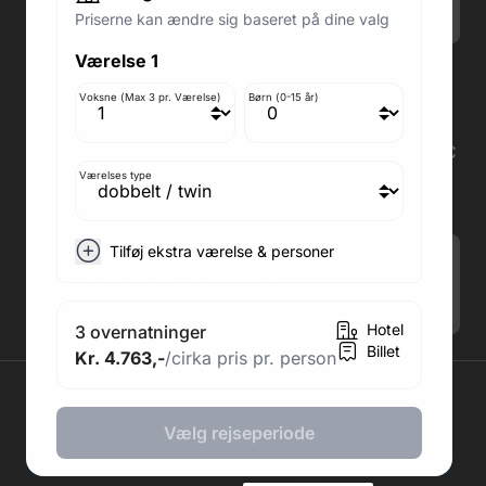
Søndag: Lukket
Priserne kan ændre sig baseret på dine valg
Værelse 1
Adresse butik: Fodboldpakker ApS Rosendal 1C
2860 Søborg
Voksne (Max 3 pr. Værelse)
Børn (0-15 år)
Medlem af rejsegarantifonden: 3350
Adresse kontor: Fodboldpakker ApS Rosendal 1C
2860 Søborg
Værelses type
CVR: 41967218
Tilføj ekstra værelse & personer
Tilmeld Nyhedsbrev
.
Hotel
3 overnatninger
Billet
Kr. 4.763,-
/cirka pris pr. person
2026 © Fodboldpakker ApS
Vælg rejseperiode