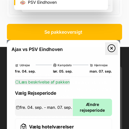
ArenA Boulevard 1, ArenA Boulevard 1
PSV Eindhoven
lør. 05. sep., 20.00
Se pakkeoversigt
Ajax vs PSV Eindhoven
Kontakt os
.
Udrejse
Kampdato
Hjemrejse
fre. 04. sep.
lør. 05. sep.
man. 07. sep.
Telefon: (+45) 71 74 18 92
Læs beskrivelse af pakken
Email:
kundeservice@fodboldpakker.dk
Akuttelefon under rejsen: Nummeret står i
Vælg Rejseperiode
bunden af dit rejsedokument
Åbningstider:
Ændre
fre. 04. sep. - man. 07. sep.
Man-Ons: 09.00-18.00
rejseperiode
Fredag: 09.00-15.00
Lørdag: 09.00-12.00
Vælg hotelværelser