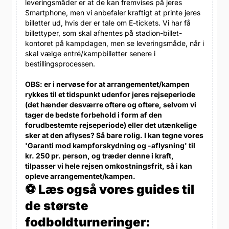
leveringsmåder er at de kan fremvises på jeres
Smartphone, men vi anbefaler kraftigt at printe jeres
billetter ud, hvis der er tale om E-tickets. Vi har få
billettyper, som skal afhentes på stadion-billet-
kontoret på kampdagen, men se leveringsmåde, når i
skal vælge entré/kampbilletter senere i
bestillingsprocessen.
OBS: er i nervøse for at arrangementet/kampen
rykkes til et tidspunkt udenfor jeres rejseperiode
(det hænder desværre oftere og oftere, selvom vi
tager de bedste forbehold i form af den
forudbestemte rejseperiode) eller det utænkelige
sker at den aflyses? Så bare rolig. I kan tegne vores
'
Garanti mod kampforskydning og -aflysning
' til
kr. 250 pr. person, og træder denne i kraft,
tilpasser vi hele rejsen omkostningsfrit, så i kan
opleve arrangementet/kampen.
⚽ Læs også vores guides til
de største
fodboldturneringer: