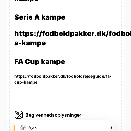
Serie A kampe
https://fodboldpakker.dk/fodbol
a-kampe
FA Cup kampe
https://fodboldpakker.dk/fodboldrejseguide/fa-
cup-kampe
Begivenhedsoplysninger
Johan Cruijff Arena (Ajax's fodboldstadion)
Ajax