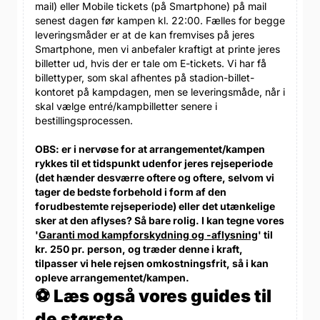
mail) eller Mobile tickets (på Smartphone) på mail
senest dagen før kampen kl. 22:00. Fælles for begge
leveringsmåder er at de kan fremvises på jeres
Smartphone, men vi anbefaler kraftigt at printe jeres
billetter ud, hvis der er tale om E-tickets. Vi har få
billettyper, som skal afhentes på stadion-billet-
kontoret på kampdagen, men se leveringsmåde, når i
skal vælge entré/kampbilletter senere i
bestillingsprocessen.
OBS: er i nervøse for at arrangementet/kampen
rykkes til et tidspunkt udenfor jeres rejseperiode
(det hænder desværre oftere og oftere, selvom vi
tager de bedste forbehold i form af den
forudbestemte rejseperiode) eller det utænkelige
sker at den aflyses? Så bare rolig. I kan tegne vores
'
Garanti mod kampforskydning og -aflysning
' til
kr. 250 pr. person, og træder denne i kraft,
tilpasser vi hele rejsen omkostningsfrit, så i kan
opleve arrangementet/kampen.
⚽ Læs også vores guides til
de største