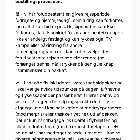
bestillingsprocessen.
📆 - vi har forudbestemt en given rejseperiode
(udrejse- og hjemrejsedag), som aldrig kan forkortes,
men altid kan forlænges. Rejseperioden kan ikke
forkortes, da tidspunktet for arrangementet/kampen
ikke er endeligt fastlagt og kan rykkes pga. TV-
kampe eller påvirkning fra andre
turneringsprogrammer. I kan enten vælge den
forudbestemte rejseperiode eller ændre (og
forlænge) denne, når i trykker på den gule knap
"sammensæt din pakke".
🛫 - i har ofte fly inkluderet i vores fodboldpakker og
i skal vælge hvilke tidspunkter på dagen, lufthavne
og flyselskaber der passer bedst til jeres behov og
ønsker. Vi tager altid udgangspunkt i de billigste
afgange, men i kan selv vælge at ændre/opgradere
(mod merpris) eller trække flyet helt ud af pakken.
Der er kun håndbagage inkluderet i flybilletten og
tilkøb af kuffert mm (mod merpris), foretager i selv
online når i har modtaget rejsedokumentet. I kan se
diverse håndbagagemål, når i skal vælge flybilletter