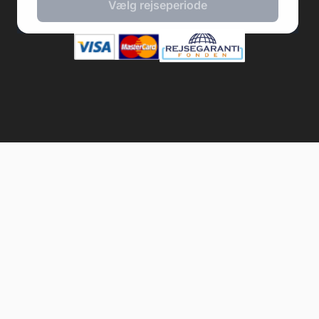
Vælg rejseperiode