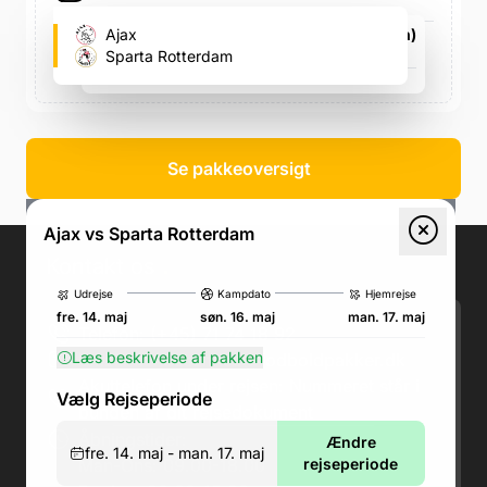
Johan Cruijff Arena (Ajax's fodboldstadion)
Ajax
ArenA Boulevard 1, ArenA Boulevard 1
Sparta Rotterdam
søn. 16. maj, 15.00
Se pakkeoversigt
Ajax vs Sparta Rotterdam
Kontakt os
.
Udrejse
Kampdato
Hjemrejse
fre. 14. maj
søn. 16. maj
man. 17. maj
Telefon: (+45) 71 74 18 92
Læs beskrivelse af pakken
Email:
kundeservice@fodboldpakker.dk
Akuttelefon under rejsen: Nummeret står i
Vælg Rejseperiode
bunden af dit rejsedokument
Åbningstider:
Ændre
fre. 14. maj - man. 17. maj
Man-Ons: 09.00-18.00
rejseperiode