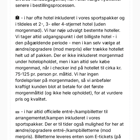
senere i bestillingsprocessen.
🏣 - i har ofte hotel inkluderet i vores sportspakker og
i tildeles et 2-, 3- eller 4-stjernet hotel (uden
morgenmad). Vi har nøje udvalgt bestemte hoteller.
Vi tager altid udgangspunkt i det billigste hotel - i
den pågældende periode - men i kan selv vælge at
ændre/opgradere (mod merpris) eller trække hotellet
helt ud af pakken. Der er ikke inkluderet morgenmad
under hotelopholdet, men i kan altid selv købe
morgenmad, når i checker ind på hotellet til cirka kr.
75-125 pr. person pr. måltid. Vi har ingen
fordelspriser på morgenmaden, så vi anbefaler
kraftigt kunden blot at betale for det første
morgenmåltid (og ikke hele opholdet), for at vurdere
pris og kvalitet.
🎫 - i har altid officielle entré-/kampbilletter til
arrangementet/kampen inkluderet i vores
sportspakker. Der er til tider også mulighed for her at
ændre/opgradere entré-/kampbilletterne (mod
merpris). Billetterne leveres enten som E-tickets (på