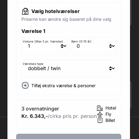
Fredag: 09.00-15.00
Lørdag: 09.00-12.00
Vælg hotelværelser
Søndag: Lukket
Priserne kan ændre sig baseret på dine valg
Værelse 1
Adresse butik: Fodboldpakker ApS Rosendal 1C
2860 Søborg
Voksne (Max 3 pr. Værelse)
Børn (0-15 år)
Medlem af rejsegarantifonden: 3350
Adresse kontor: Fodboldpakker ApS Rosendal 1C
2860 Søborg
Værelses type
CVR: 41967218
Tilføj ekstra værelse & personer
Tilmeld Nyhedsbrev
.
Hotel
3 overnatninger
Fly
Kr. 6.343,-
/cirka pris pr. person
Billet
2026 © Fodboldpakker ApS