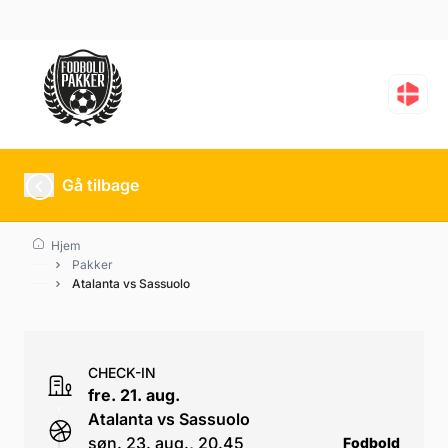
Atalanta vs Sassuolo
Gå tilbage
Hjem
Pakker
Atalanta vs Sassuolo
CHECK-IN
fre. 21. aug.
Atalanta vs Sassuolo
søn. 23. aug., 20.45
Fodbold