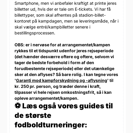
Smartphone, men vi anbefaler kraftigt at printe jeres
billetter ud, hvis der er tale om E-tickets. Vi har få
billettyper, som skal afhentes på stadion-billet-
kontoret på kampdagen, men se leveringsmåde, når i
skal vælge entré/kampbilletter senere i
bestillingsprocessen.
OBS: er i nervøse for at arrangementet/kampen
rykkes til et tidspunkt udenfor jeres rejseperiode
(det hænder desværre oftere og oftere, selvom vi
tager de bedste forbehold i form af den
forudbestemte rejseperiode) eller det utænkelige
sker at den aflyses? Så bare rolig. I kan tegne vores
'
Garanti mod kampforskydning og -aflysning
' til
kr. 250 pr. person, og træder denne i kraft,
tilpasser vi hele rejsen omkostningsfrit, så i kan
opleve arrangementet/kampen.
⚽ Læs også vores guides til
de største
fodboldturneringer: