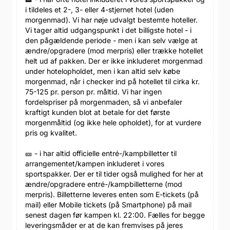
i tildeles et 2-, 3- eller 4-stjernet hotel (uden
morgenmad). Vi har nøje udvalgt bestemte hoteller.
Vi tager altid udgangspunkt i det billigste hotel - i
den pågældende periode - men i kan selv vælge at
ændre/opgradere (mod merpris) eller trække hotellet
helt ud af pakken. Der er ikke inkluderet morgenmad
under hotelopholdet, men i kan altid selv købe
morgenmad, når i checker ind på hotellet til cirka kr.
75-125 pr. person pr. måltid. Vi har ingen
fordelspriser på morgenmaden, så vi anbefaler
kraftigt kunden blot at betale for det første
morgenmåltid (og ikke hele opholdet), for at vurdere
pris og kvalitet.
🎫 - i har altid officielle entré-/kampbilletter til
arrangementet/kampen inkluderet i vores
sportspakker. Der er til tider også mulighed for her at
ændre/opgradere entré-/kampbilletterne (mod
merpris). Billetterne leveres enten som E-tickets (på
mail) eller Mobile tickets (på Smartphone) på mail
senest dagen før kampen kl. 22:00. Fælles for begge
leveringsmåder er at de kan fremvises på jeres