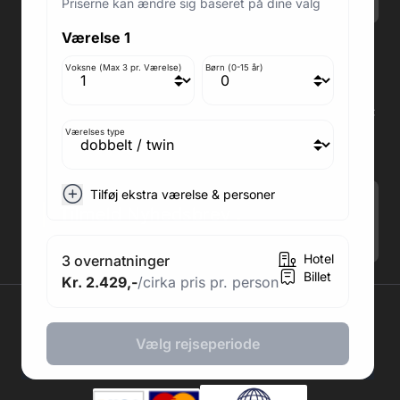
Priserne kan ændre sig baseret på dine valg
Værelse 1
Adresse butik: Fodboldpakker ApS Rosendal 1C
2860 Søborg
Voksne (Max 3 pr. Værelse)
Børn (0-15 år)
Medlem af rejsegarantifonden: 3350
Adresse kontor: Fodboldpakker ApS Rosendal 1C
2860 Søborg
Værelses type
CVR: 41967218
Tilføj ekstra værelse & personer
Tilmeld Nyhedsbrev
.
Hotel
3 overnatninger
Billet
Kr. 2.429,-
/cirka pris pr. person
2026 © Fodboldpakker ApS
Vælg rejseperiode