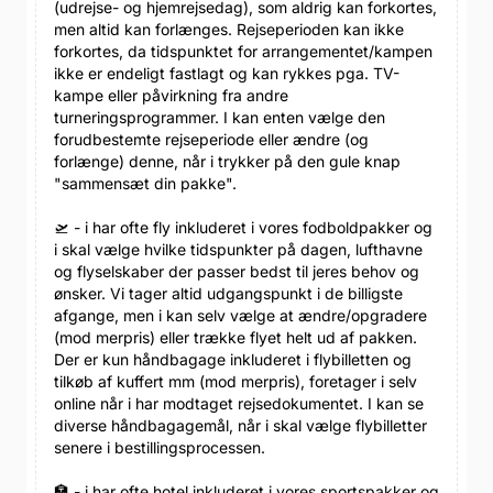
(udrejse- og hjemrejsedag), som aldrig kan forkortes,
men altid kan forlænges. Rejseperioden kan ikke
forkortes, da tidspunktet for arrangementet/kampen
ikke er endeligt fastlagt og kan rykkes pga. TV-
kampe eller påvirkning fra andre
turneringsprogrammer. I kan enten vælge den
forudbestemte rejseperiode eller ændre (og
forlænge) denne, når i trykker på den gule knap
"sammensæt din pakke".
🛫 - i har ofte fly inkluderet i vores fodboldpakker og
i skal vælge hvilke tidspunkter på dagen, lufthavne
og flyselskaber der passer bedst til jeres behov og
ønsker. Vi tager altid udgangspunkt i de billigste
afgange, men i kan selv vælge at ændre/opgradere
(mod merpris) eller trække flyet helt ud af pakken.
Der er kun håndbagage inkluderet i flybilletten og
tilkøb af kuffert mm (mod merpris), foretager i selv
online når i har modtaget rejsedokumentet. I kan se
diverse håndbagagemål, når i skal vælge flybilletter
senere i bestillingsprocessen.
🏣 - i har ofte hotel inkluderet i vores sportspakker og