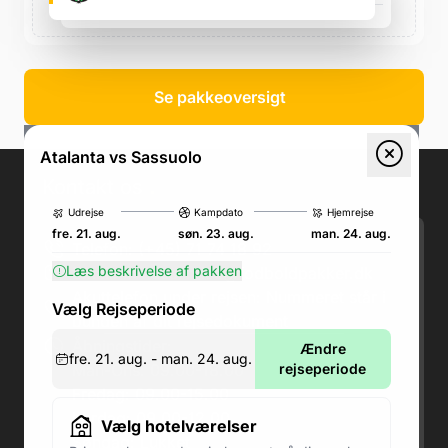
søn. 23. aug., 20.45
Se pakkeoversigt
Atalanta vs Sassuolo
Kontakt os
.
Udrejse
Kampdato
Hjemrejse
fre. 21. aug.
søn. 23. aug.
man. 24. aug.
Telefon: (+45) 71 74 18 92
Læs beskrivelse af pakken
Email:
kundeservice@fodboldpakker.dk
Akuttelefon under rejsen: Nummeret står i
Vælg Rejseperiode
bunden af dit rejsedokument
Åbningstider:
Ændre
fre. 21. aug. - man. 24. aug.
Man-Ons: 09.00-18.00
rejseperiode
Fredag: 09.00-15.00
Lørdag: 09.00-12.00
Vælg hotelværelser
Søndag: Lukket