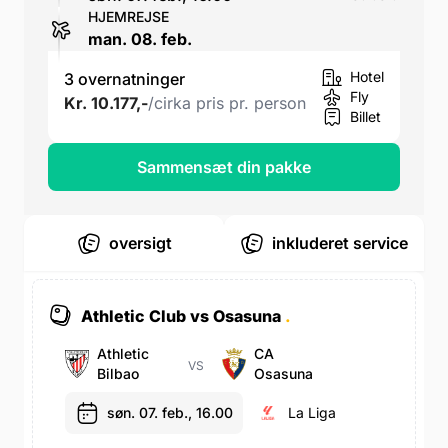
HJEMREJSE
man. 08. feb.
Hotel
3 overnatninger
Fly
Kr. 10.177,-
/cirka pris pr. person
Billet
Sammensæt din pakke
oversigt
inkluderet service
Athletic Club vs Osasuna
.
Athletic
CA
VS
Bilbao
Osasuna
søn. 07. feb., 16.00
La Liga