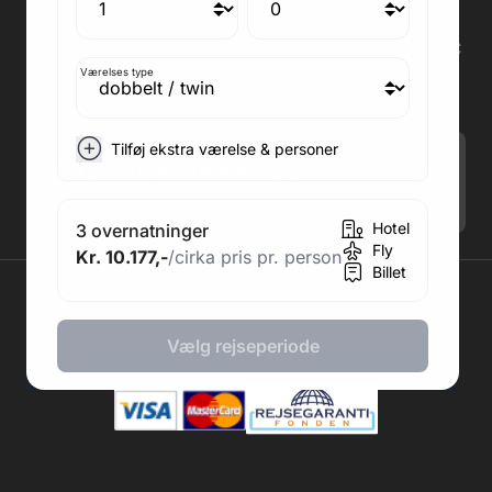
Medlem af rejsegarantifonden: 3350
Adresse kontor: Fodboldpakker ApS Rosendal 1C
2860 Søborg
Værelses type
CVR: 41967218
Tilføj ekstra værelse & personer
Tilmeld Nyhedsbrev
.
Hotel
3 overnatninger
Fly
Kr. 10.177,-
/cirka pris pr. person
Billet
2026 © Fodboldpakker ApS
Vælg rejseperiode