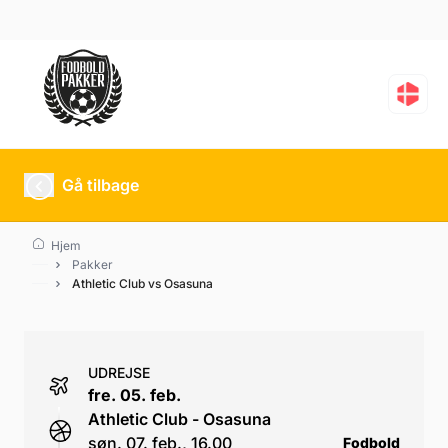
Athletic Club vs Osasu
Gå tilbage
Hjem
Pakker
Athletic Club vs Osasuna
UDREJSE
fre. 05. feb.
Athletic Club - Osasuna
søn. 07. feb., 16.00
Fodbold