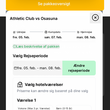
Se pakkeoversigt
Athletic Club vs Osasuna
Kontakt os
.
Udrejse
Kampdato
Hjemrejse
fre. 05. feb.
søn. 07. feb.
man. 08. feb.
Telefon: (+45) 71 74 18 92
Læs beskrivelse af pakken
Email:
kundeservice@fodboldpakker.dk
Akuttelefon under rejsen: Nummeret står i
Vælg Rejseperiode
bunden af dit rejsedokument
Åbningstider:
Ændre
fre. 05. feb. - man. 08. feb.
Man-Ons: 09.00-18.00
rejseperiode
Fredag: 09.00-15.00
Lørdag: 09.00-12.00
Vælg hotelværelser
Søndag: Lukket
Priserne kan ændre sig baseret på dine valg
Værelse 1
Adresse butik: Fodboldpakker ApS Rosendal 1C
2860 Søborg
Voksne (Max 3 pr. Værelse)
Børn (0-15 år)