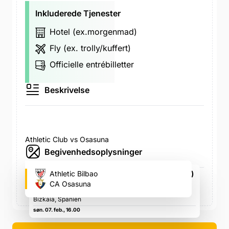
Inkluderede Tjenester
Hotel (ex.morgenmad)
Fly (ex. trolly/kuffert)
Officielle entrébilletter
Beskrivelse
Athletic Club vs Osasuna
Begivenhedsoplysninger
San Mamés (Athletic Bilbao's fodboldstadion)
Athletic Bilbao
Rafael Moreno Pitxitxi s/n, 48013 Bilbo, Bizkaia,
CA Osasuna
Spanien, Rafael Moreno Pitxitxi s/n, 48013 Bilbo,
Bizkaia, Spanien
søn. 07. feb., 16.00