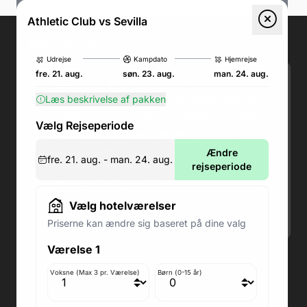
Athletic Club vs Sevilla
Kontakt os
.
Udrejse
Kampdato
Hjemrejse
fre. 21. aug.
søn. 23. aug.
man. 24. aug.
Telefon: (+45) 71 74 18 92
Læs beskrivelse af pakken
Email:
kundeservice@fodboldpakker.dk
Akuttelefon under rejsen: Nummeret står i
Vælg Rejseperiode
bunden af dit rejsedokument
Åbningstider:
Ændre
fre. 21. aug. - man. 24. aug.
Man-Ons: 09.00-18.00
rejseperiode
Fredag: 09.00-15.00
Lørdag: 09.00-12.00
Vælg hotelværelser
Søndag: Lukket
Priserne kan ændre sig baseret på dine valg
Værelse 1
Adresse butik: Fodboldpakker ApS Rosendal 1C
2860 Søborg
Voksne (Max 3 pr. Værelse)
Børn (0-15 år)
Medlem af rejsegarantifonden: 3350