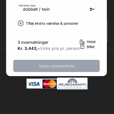
Adresse kontor: Fodboldpakker ApS Rosendal 1C
2860 Søborg
Værelses type
CVR: 41967218
Tilføj ekstra værelse & personer
Tilmeld Nyhedsbrev
.
Hotel
3 overnatninger
Billet
Kr. 3.443,-
/cirka pris pr. person
2026 © Fodboldpakker ApS
Vælg rejseperiode