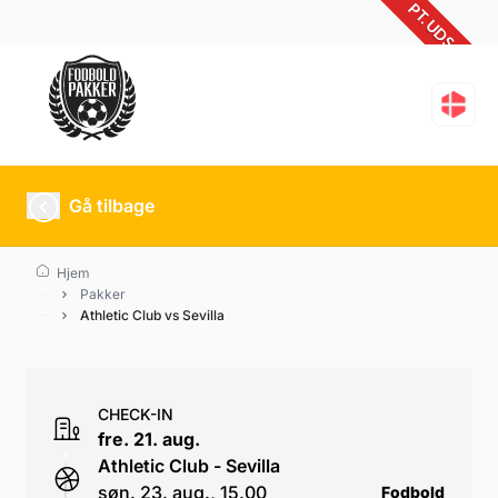
PT. UDSOLGT
Athletic Club vs Sevilla
Gå tilbage
Hjem
Pakker
Athletic Club vs Sevilla
CHECK-IN
fre. 21. aug.
Athletic Club - Sevilla
søn. 23. aug., 15.00
Fodbold