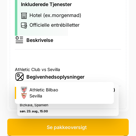
Inkluderede Tjenester
Hotel (ex.morgenmad)
Officielle entrébilletter
Beskrivelse
Athletic Club vs Sevilla
Begivenhedsoplysninger
San Mamés (Athletic Bilbao's fodboldstadion)
Athletic Bilbao
Rafael Moreno Pitxitxi s/n, 48013 Bilbo, Bizkaia,
Sevilla
Spanien, Rafael Moreno Pitxitxi s/n, 48013 Bilbo,
Bizkaia, Spanien
søn. 23. aug., 15.00
Se pakkeoversigt