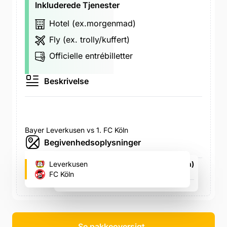
Inkluderede Tjenester
Hotel (ex.morgenmad)
Fly (ex. trolly/kuffert)
Officielle entrébilletter
Beskrivelse
Bayer Leverkusen vs 1. FC Köln
Begivenhedsoplysninger
Leverkusen
BayArena (Leverkusen fodboldstadion)
Bismarckstr. 122-124, Bismarckstr. 122-124
FC Köln
lør. 13. mar., 14.30
Se pakkeoversigt