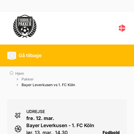
Bayer Leverkusen vs 1.
Gå tilbage
Hjem
Pakker
Bayer Leverkusen vs 1. FC Köln
UDREJSE
fre. 12. mar.
Bayer Leverkusen - 1. FC Köln
lør. 13. mar., 14.30
Fodbold