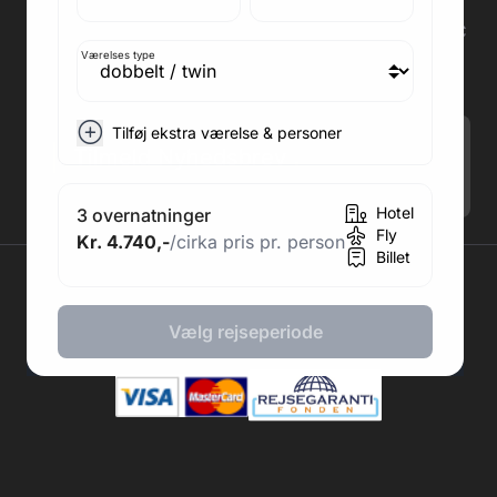
Medlem af rejsegarantifonden: 3350
Adresse kontor: Fodboldpakker ApS Rosendal 1C
2860 Søborg
Værelses type
CVR: 41967218
Tilføj ekstra værelse & personer
Tilmeld Nyhedsbrev
.
Hotel
3 overnatninger
Fly
Kr. 4.740,-
/cirka pris pr. person
Billet
2026 © Fodboldpakker ApS
Vælg rejseperiode