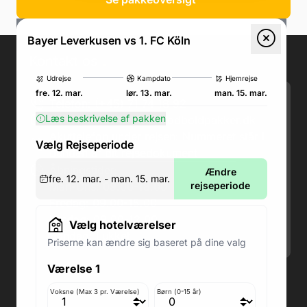
Bayer Leverkusen vs 1. FC Köln
Kontakt os
.
Udrejse
Kampdato
Hjemrejse
fre. 12. mar.
lør. 13. mar.
man. 15. mar.
Telefon: (+45) 71 74 18 92
Læs beskrivelse af pakken
Email:
kundeservice@fodboldpakker.dk
Akuttelefon under rejsen: Nummeret står i
Vælg Rejseperiode
bunden af dit rejsedokument
Åbningstider:
Ændre
fre. 12. mar. - man. 15. mar.
Man-Ons: 09.00-18.00
rejseperiode
Fredag: 09.00-15.00
Lørdag: 09.00-12.00
Vælg hotelværelser
Søndag: Lukket
Priserne kan ændre sig baseret på dine valg
Værelse 1
Adresse butik: Fodboldpakker ApS Rosendal 1C
2860 Søborg
Voksne (Max 3 pr. Værelse)
Børn (0-15 år)