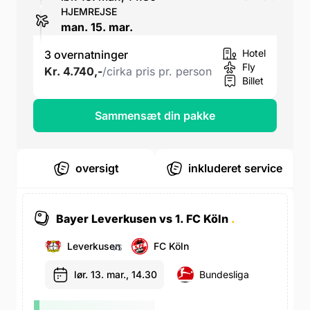
HJEMREJSE
man. 15. mar.
Hotel
3 overnatninger
Fly
Kr. 4.740,-
/cirka pris pr. person
Billet
Sammensæt din pakke
oversigt
inkluderet service
Bayer Leverkusen vs 1. FC Köln
.
Leverkusen
FC Köln
VS
lør. 13. mar., 14.30
Bundesliga