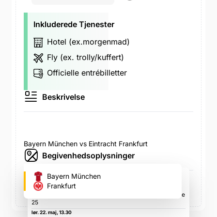
Inkluderede Tjenester
Hotel (ex.morgenmad)
Fly (ex. trolly/kuffert)
Officielle entrébilletter
Beskrivelse
Bayern München vs Eintracht Frankfurt
Begivenhedsoplysninger
Allianz Arena (Bayern München
Bayern München
fodboldstadion)
Frankfurt
Werner-Heisenberg-Allee 25, Werner-Heisenberg-Allee
25
lør. 22. maj, 13.30