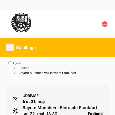
Bayern München vs Eint
Gå tilbage
Hjem
Pakker
Bayern München vs Eintracht Frankfurt
UDREJSE
fre. 21. maj
Bayern München - Eintracht Frankfurt
lør. 22. maj, 13.30
Fodbold