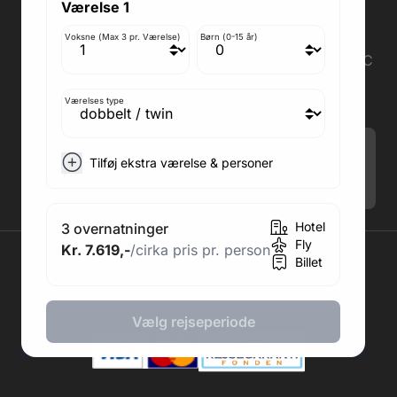
Værelse 1
2860 Søborg
Medlem af rejsegarantifonden: 3350
Voksne (Max 3 pr. Værelse)
Børn (0-15 år)
Adresse kontor: Fodboldpakker ApS Rosendal 1C
2860 Søborg
CVR: 41967218
Værelses type
Tilmeld Nyhedsbrev
.
Tilføj ekstra værelse & personer
Hotel
3 overnatninger
Fly
Kr. 7.619,-
/cirka pris pr. person
2026 © Fodboldpakker ApS
Billet
Vælg rejseperiode