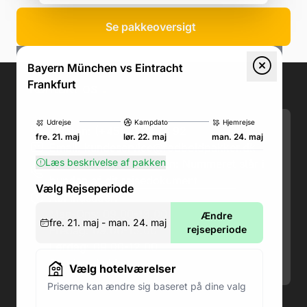
Se pakkeoversigt
Bayern München vs Eintracht
Frankfurt
Kontakt os
.
Udrejse
Kampdato
Hjemrejse
Telefon: (+45) 71 74 18 92
fre. 21. maj
lør. 22. maj
man. 24. maj
Email:
kundeservice@fodboldpakker.dk
Læs beskrivelse af pakken
Akuttelefon under rejsen: Nummeret står i
bunden af dit rejsedokument
Vælg Rejseperiode
Åbningstider:
Man-Ons: 09.00-18.00
Ændre
fre. 21. maj - man. 24. maj
Fredag: 09.00-15.00
rejseperiode
Lørdag: 09.00-12.00
Søndag: Lukket
Vælg hotelværelser
Priserne kan ændre sig baseret på dine valg
Adresse butik: Fodboldpakker ApS Rosendal 1C