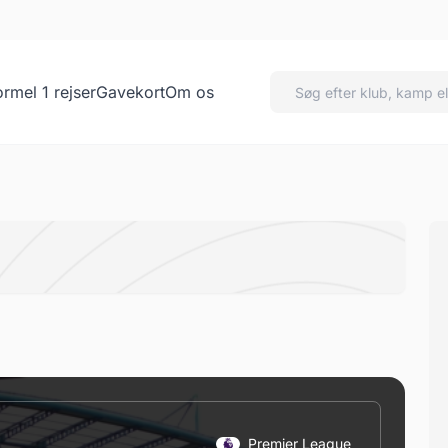
ormel 1 rejser
Gavekort
Om os
Premier League