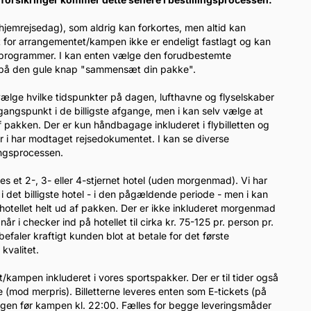
 hjemrejsedag), som aldrig kan forkortes, men altid kan
t for arrangementet/kampen ikke er endeligt fastlagt og kan
gsprogrammer. I kan enten vælge den forudbestemte
er på den gule knap "sammensæt din pakke".
l vælge hvilke tidspunkter på dagen, lufthavne og flyselskaber
dgangspunkt i de billigste afgange, men i kan selv vælge at
 pakken. Der er kun håndbagage inkluderet i flybilletten og
når i har modtaget rejsedokumentet. I kan se diverse
lingsprocessen.
eles et 2-, 3- eller 4-stjernet hotel (uden morgenmad). Vi har
i det billigste hotel - i den pågældende periode - men i kan
otellet helt ud af pakken. Der er ikke inkluderet morgenmad
 i checker ind på hotellet til cirka kr. 75-125 pr. person pr.
efaler kraftigt kunden blot at betale for det første
kvalitet.
tet/kampen inkluderet i vores sportspakker. Der er til tider også
(mod merpris). Billetterne leveres enten som E-tickets (på
dagen før kampen kl. 22:00. Fælles for begge leveringsmåder