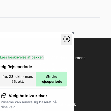
Læs beskrivelse af pakken
erification
Forklaring Af Rejsedokument
ing
Pas & Visum
ælg Rejseperiode
Hvorfor Vælge Os?
Generelle Betingelser
fre. 23. okt. - man.
Ændre
26. okt.
rejseperiode
Vælg hotelværelser
Priserne kan ændre sig baseret på
Email:
kundeservice@fodboldpakker.dk
dine valg
Åbningstider:
Man-Ons: