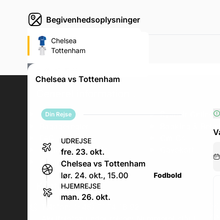
Begivenhedsoplysninger
Stamford Bridge (Chelsea's
Chelsea
fodboldstadion)
Tottenham
Fulham Road, Fulham Road
lør. 24. okt., 15.00
Chelsea vs Tottenham
Generel information
.
Erhverv
Ryanair Online V
Din Rejse
Bagageregler
Booking & Betal
V
FAQ
Om Os
UDREJSE
Fodboldrejseguide
Gavekort
fre. 23. okt.
Garantier & Forsikringer
Chelsea vs Tottenham
lør. 24. okt., 15.00
Fodbold
Kontakt os
.
HJEMREJSE
man. 26. okt.
Telefon: (+45) 71 74 18 92
Akuttelefon under rejsen: Nummeret står i