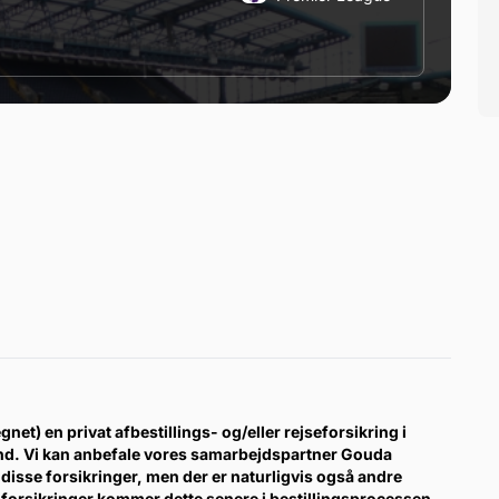
gnet) en privat afbestillings- og/eller rejseforsikring i
ind. Vi kan anbefale vores samarbejdspartner Gouda
disse forsikringer, men der er naturligvis også andre
forsikringer kommer dette senere i bestillingsprocessen.