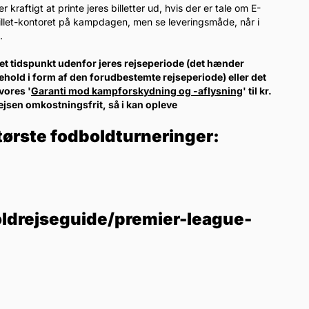
raftigt at printe jeres billetter ud, hvis der er tale om E-
-billet-kontoret på kampdagen, men se leveringsmåde, når i
.
l et tidspunkt udenfor jeres rejseperiode (det hænder
ehold i form af den forudbestemte rejseperiode) eller det
vores '
Garanti mod kampforskydning og -aflysning
' til kr.
rejsen omkostningsfrit, så i kan opleve
tørste fodboldturneringer:
ldrejseguide/premier-league-