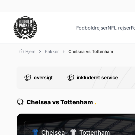
Fodboldrejser
NFL rejser
F
Chelsea vs Tottenham
Hjem
Pakker
Chelsea vs Tottenham
oversigt
inkluderet service
Chelsea vs Tottenham
.
Chelsea
Tottenham
VS