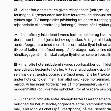
📆 - vi har forudbestemt en given rejseperiode (udrejse- og
forlænges. Rejseperioden kan ikke forkortes, da tidspunkte
rykkes pga. TV-kampe eller påvirkning fra andre turnerin
rejseperiode eller ændre (og forlænge) denne, når i trykk
🛫 - i har ofte fly inkluderet i vores fodboldpakker og i ska
der passer bedst til jeres behov og ønsker. Vi tager altid u
ændre/opgradere (mod merpris) eller trække flyet helt ud af
tilkøb af kuffert mm (mod merpris), foretager i selv online 
håndbagagemål, når i skal vælge flybilletter senere i bestil
🏣 - i har ofte hotel inkluderet i vores sportspakker og i tild
nøje udvalgt bestemte hoteller. Vi tager altid udgangspunkt 
selv vælge at ændre/opgradere (mod merpris) eller trække h
under hotelopholdet, men i kan altid selv købe morgenmad, når
måltid. Vi har ingen fordelspriser på morgenmaden, så vi anb
morgenmåltid (og ikke hele opholdet), for at vurdere pris og 
🎫 - i har altid officielle entré-/kampbilletter til arrangemen
mulighed for her at ændre/opgradere entré-/kampbilletterne 
mail) eller Mobile tickets (på Smartphone) på mail senest 