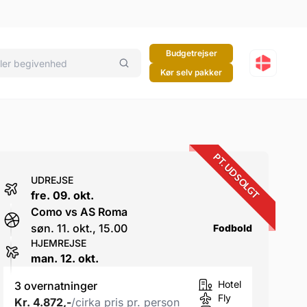
Budgetrejser
Kør selv pakker
PT. UDSOLGT
UDREJSE
fre. 09. okt.
Como vs AS Roma
søn. 11. okt., 15.00
Fodbold
HJEMREJSE
man. 12. okt.
Hotel
3 overnatninger
Fly
Kr. 4.872,-
/cirka pris pr. person