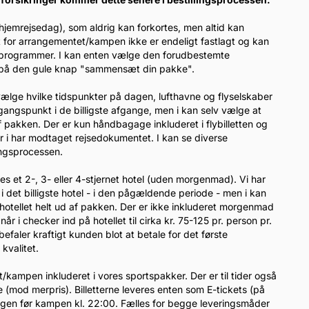
 hjemrejsedag), som aldrig kan forkortes, men altid kan
t for arrangementet/kampen ikke er endeligt fastlagt og kan
gsprogrammer. I kan enten vælge den forudbestemte
er på den gule knap "sammensæt din pakke".
l vælge hvilke tidspunkter på dagen, lufthavne og flyselskaber
dgangspunkt i de billigste afgange, men i kan selv vælge at
 pakken. Der er kun håndbagage inkluderet i flybilletten og
når i har modtaget rejsedokumentet. I kan se diverse
lingsprocessen.
eles et 2-, 3- eller 4-stjernet hotel (uden morgenmad). Vi har
i det billigste hotel - i den pågældende periode - men i kan
otellet helt ud af pakken. Der er ikke inkluderet morgenmad
 i checker ind på hotellet til cirka kr. 75-125 pr. person pr.
efaler kraftigt kunden blot at betale for det første
kvalitet.
tet/kampen inkluderet i vores sportspakker. Der er til tider også
(mod merpris). Billetterne leveres enten som E-tickets (på
dagen før kampen kl. 22:00. Fælles for begge leveringsmåder