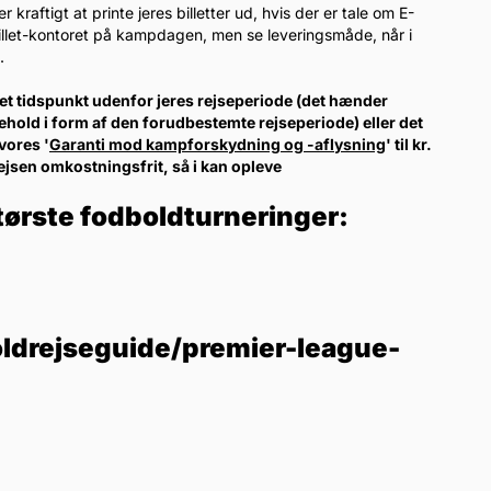
raftigt at printe jeres billetter ud, hvis der er tale om E-
-billet-kontoret på kampdagen, men se leveringsmåde, når i
.
l et tidspunkt udenfor jeres rejseperiode (det hænder
ehold i form af den forudbestemte rejseperiode) eller det
vores '
Garanti mod kampforskydning og -aflysning
' til kr.
rejsen omkostningsfrit, så i kan opleve
tørste fodboldturneringer:
ldrejseguide/premier-league-