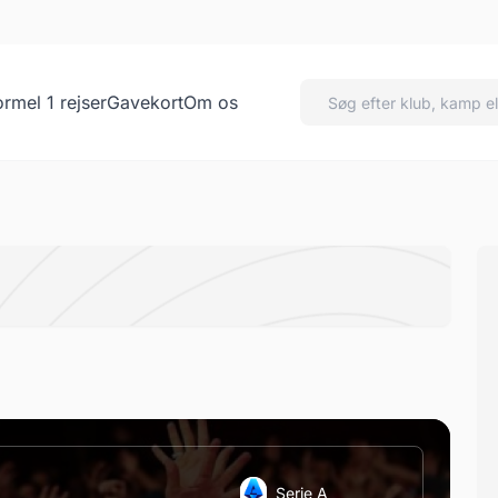
ormel 1 rejser
Gavekort
Om os
Serie A