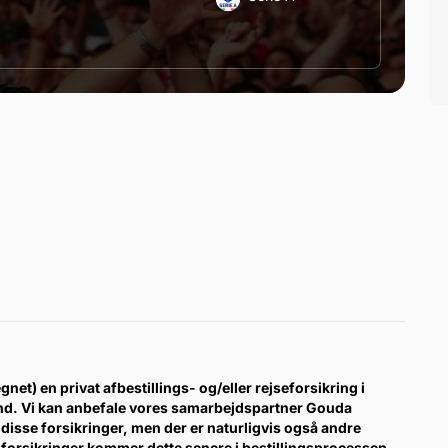
gnet) en privat afbestillings- og/eller rejseforsikring i
ind. Vi kan anbefale vores samarbejdspartner Gouda
disse forsikringer, men der er naturligvis også andre
forsikringer kommer dette senere i bestillingsprocessen.