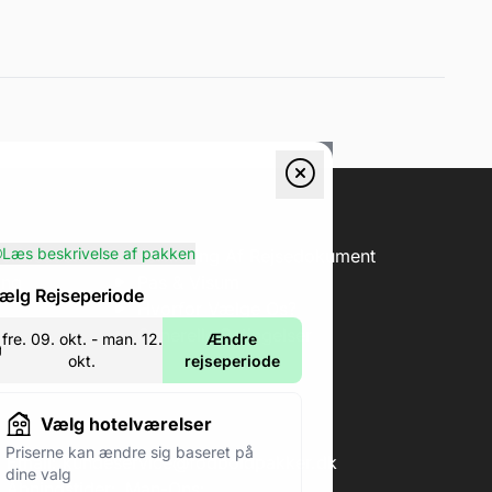
Læs beskrivelse af pakken
erification
Forklaring Af Rejsedokument
ing
Pas & Visum
ælg Rejseperiode
Hvorfor Vælge Os?
Generelle Betingelser
fre. 09. okt. - man. 12.
Ændre
okt.
rejseperiode
Vælg hotelværelser
Priserne kan ændre sig baseret på
Email:
kundeservice@fodboldpakker.dk
dine valg
Åbningstider:
Man-Ons: