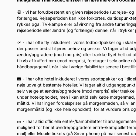
📆 - vi har forudbestemt en given rejseperiode (udrejse- og
forlænges. Rejseperioden kan ikke forkortes, da tidspunkte
rykkes pga. TV-kampe eller påvirkning fra andre turnerin
rejseperiode eller ændre (og forlænge) denne, når i trykk
🛫 - i har ofte fly inkluderet i vores fodboldpakker og i ska
der passer bedst til jeres behov og ønsker. Vi tager altid u
ændre/opgradere (mod merpris) eller trække flyet helt ud af
tilkøb af kuffert mm (mod merpris), foretager i selv online 
håndbagagemål, når i skal vælge flybilletter senere i bestil
🏣 - i har ofte hotel inkluderet i vores sportspakker og i tild
nøje udvalgt bestemte hoteller. Vi tager altid udgangspunkt 
selv vælge at ændre/opgradere (mod merpris) eller trække h
under hotelopholdet, men i kan altid selv købe morgenmad, når
måltid. Vi har ingen fordelspriser på morgenmaden, så vi anb
morgenmåltid (og ikke hele opholdet), for at vurdere pris og 
🎫 - i har altid officielle entré-/kampbilletter til arrangemen
mulighed for her at ændre/opgradere entré-/kampbilletterne 
mail) eller Mobile tickets (på Smartphone) på mail senest 