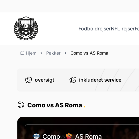
Fodboldrejser
NFL rejser
F
Como vs AS Roma
Hjem
Pakker
Como vs AS Roma
oversigt
inkluderet service
Como vs AS Roma
.
Como
AS Roma
VS