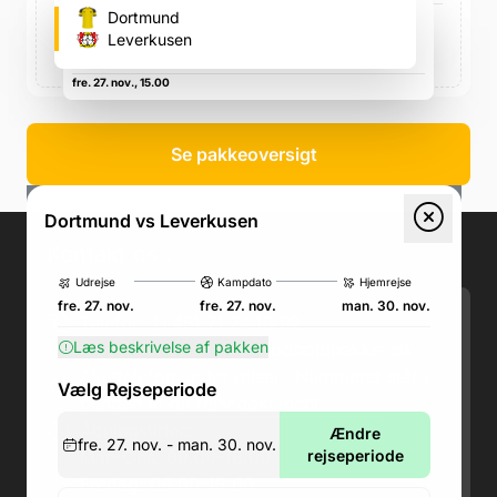
Signal-Iduna-Park (Dortmund
Dortmund
fodboldstadion)
Leverkusen
Strobelalle 50, Strobelalle 50
fre. 27. nov., 15.00
Se pakkeoversigt
Dortmund vs Leverkusen
Kontakt os
.
Udrejse
Kampdato
Hjemrejse
fre. 27. nov.
fre. 27. nov.
man. 30. nov.
Telefon: (+45) 71 74 18 92
Læs beskrivelse af pakken
Email:
kundeservice@fodboldpakker.dk
Akuttelefon under rejsen: Nummeret står i
Vælg Rejseperiode
bunden af dit rejsedokument
Åbningstider:
Ændre
fre. 27. nov. - man. 30. nov.
Man-Ons: 09.00-18.00
rejseperiode
Fredag: 09.00-15.00