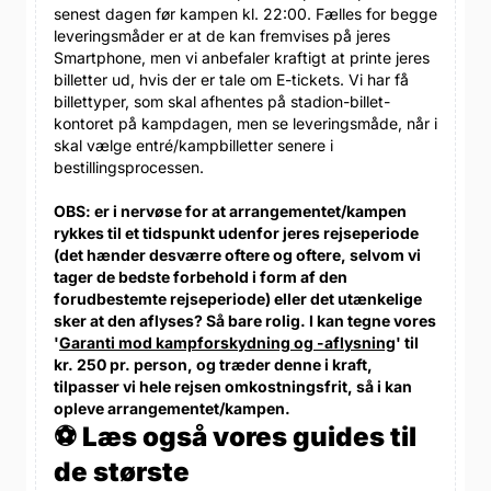
senest dagen før kampen kl. 22:00. Fælles for begge
leveringsmåder er at de kan fremvises på jeres
Smartphone, men vi anbefaler kraftigt at printe jeres
billetter ud, hvis der er tale om E-tickets. Vi har få
billettyper, som skal afhentes på stadion-billet-
kontoret på kampdagen, men se leveringsmåde, når i
skal vælge entré/kampbilletter senere i
bestillingsprocessen.
OBS: er i nervøse for at arrangementet/kampen
rykkes til et tidspunkt udenfor jeres rejseperiode
(det hænder desværre oftere og oftere, selvom vi
tager de bedste forbehold i form af den
forudbestemte rejseperiode) eller det utænkelige
sker at den aflyses? Så bare rolig. I kan tegne vores
'
Garanti mod kampforskydning og -aflysning
' til
kr. 250 pr. person, og træder denne i kraft,
tilpasser vi hele rejsen omkostningsfrit, så i kan
opleve arrangementet/kampen.
⚽ Læs også vores guides til
de største