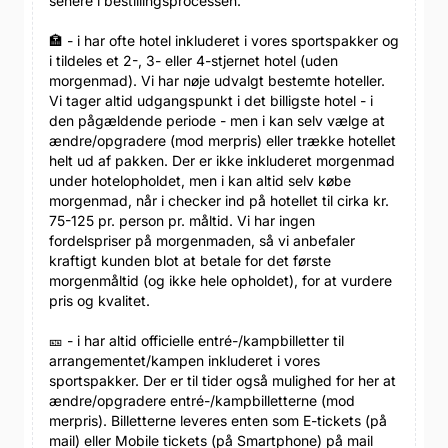
senere i bestillingsprocessen.
🏣 - i har ofte hotel inkluderet i vores sportspakker og
i tildeles et 2-, 3- eller 4-stjernet hotel (uden
morgenmad). Vi har nøje udvalgt bestemte hoteller.
Vi tager altid udgangspunkt i det billigste hotel - i
den pågældende periode - men i kan selv vælge at
ændre/opgradere (mod merpris) eller trække hotellet
helt ud af pakken. Der er ikke inkluderet morgenmad
under hotelopholdet, men i kan altid selv købe
morgenmad, når i checker ind på hotellet til cirka kr.
75-125 pr. person pr. måltid. Vi har ingen
fordelspriser på morgenmaden, så vi anbefaler
kraftigt kunden blot at betale for det første
morgenmåltid (og ikke hele opholdet), for at vurdere
pris og kvalitet.
🎫 - i har altid officielle entré-/kampbilletter til
arrangementet/kampen inkluderet i vores
sportspakker. Der er til tider også mulighed for her at
ændre/opgradere entré-/kampbilletterne (mod
merpris). Billetterne leveres enten som E-tickets (på
mail) eller Mobile tickets (på Smartphone) på mail