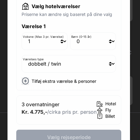
Lørdag: 09.00-12.00
Vælg hotelværelser
Søndag: Lukket
Priserne kan ændre sig baseret på dine valg
Værelse 1
Adresse butik: Fodboldpakker ApS Rosendal 1C
2860 Søborg
Voksne (Max 3 pr. Værelse)
Børn (0-15 år)
Medlem af rejsegarantifonden: 3350
Adresse kontor: Fodboldpakker ApS Rosendal 1C
2860 Søborg
Værelses type
CVR: 41967218
Tilføj ekstra værelse & personer
Tilmeld Nyhedsbrev
.
Hotel
3 overnatninger
Fly
Kr. 4.775,-
/cirka pris pr. person
Billet
2026 © Fodboldpakker ApS
Vælg rejseperiode