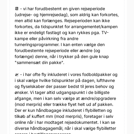
📆 - vi har forudbestemt en given rejseperiode
(udrejse- og hjemrejsedag), som aldrig kan forkortes,
men altid kan forlænges. Rejseperioden kan ikke
forkortes, da tidspunktet for arrangementet/kampen
ikke er endeligt fastlagt og kan rykkes pga. TV-
kampe eller påvirkning fra andre
turneringsprogrammer. I kan enten vælge den
forudbestemte rejseperiode eller ændre (og
forlænge) denne, når i trykker på den gule knap
"sammensæt din pakke".
🛫 - i har ofte fly inkluderet i vores fodboldpakker og
i skal vælge hvilke tidspunkter på dagen, lufthavne
og flyselskaber der passer bedst til jeres behov og
ønsker. Vi tager altid udgangspunkt i de billigste
afgange, men i kan selv vælge at ændre/opgradere
(mod merpris) eller trække flyet helt ud af pakken.
Der er kun håndbagage inkluderet i flybilletten og
tilkøb af kuffert mm (mod merpris), foretager i selv
online når i har modtaget rejsedokumentet. I kan se
diverse håndbagagemål, når i skal vælge flybilletter