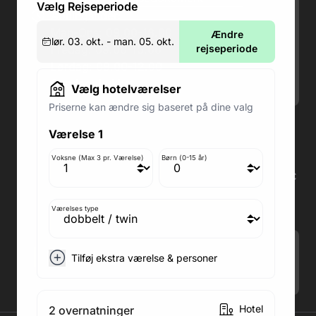
Vælg Rejseperiode
Åbningstider:
Man-Ons: 09.00-18.00
Ændre
lør. 03. okt. - man. 05. okt.
Fredag: 09.00-15.00
rejseperiode
Lørdag: 09.00-12.00
Søndag: Lukket
Vælg hotelværelser
Priserne kan ændre sig baseret på dine valg
Adresse butik: Fodboldpakker ApS Rosendal 1C
Værelse 1
2860 Søborg
Medlem af rejsegarantifonden: 3350
Voksne (Max 3 pr. Værelse)
Børn (0-15 år)
Adresse kontor: Fodboldpakker ApS Rosendal 1C
2860 Søborg
CVR: 41967218
Værelses type
Tilmeld Nyhedsbrev
.
Tilføj ekstra værelse & personer
Hotel
2 overnatninger