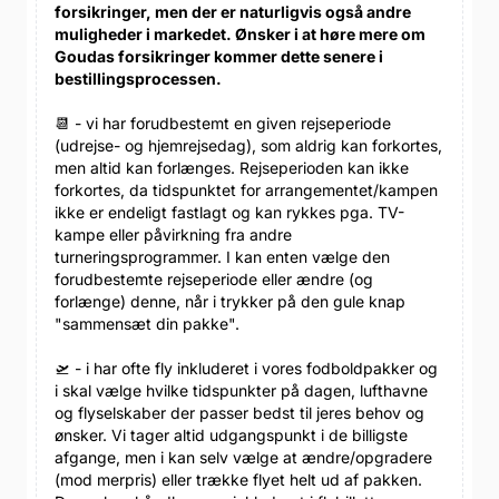
forsikringer, men der er naturligvis også andre
muligheder i markedet. Ønsker i at høre mere om
Goudas forsikringer kommer dette senere i
bestillingsprocessen.
📆 - vi har forudbestemt en given rejseperiode
(udrejse- og hjemrejsedag), som aldrig kan forkortes,
men altid kan forlænges. Rejseperioden kan ikke
forkortes, da tidspunktet for arrangementet/kampen
ikke er endeligt fastlagt og kan rykkes pga. TV-
kampe eller påvirkning fra andre
turneringsprogrammer. I kan enten vælge den
forudbestemte rejseperiode eller ændre (og
forlænge) denne, når i trykker på den gule knap
"sammensæt din pakke".
🛫 - i har ofte fly inkluderet i vores fodboldpakker og
i skal vælge hvilke tidspunkter på dagen, lufthavne
og flyselskaber der passer bedst til jeres behov og
ønsker. Vi tager altid udgangspunkt i de billigste
afgange, men i kan selv vælge at ændre/opgradere
(mod merpris) eller trække flyet helt ud af pakken.