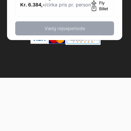
Fly
Kr. 6.384,-
/cirka pris pr. person
2026 © Fodboldpakker ApS
Billet
Vælg rejseperiode