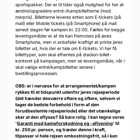
sportspakker. Der er til tider også mulighed for her at
ændre/opgradere entré-/kampbilletterne (mod
merpris). Billetterne leveres enten som E-tickets (på
mail) eller Mobile tickets (på Smartphone) på mail
senest dagen før kampen kl. 22:00. Fælles for begge
leveringsmåder er at de kan fremvises på jeres
Smartphone, men vi anbefaler kraftigt at printe jeres
billetter ud, hvis der er tale om E-tickets. Vi har få
billettyper, som skal afhentes på stadion-billet-
kontoret på kampdagen, men se leveringsmåde, når i
skal vælge entré/kampbilletter senere i
bestillingsprocessen.
OBS: er i nervøse for at arrangementet/kampen
rykkes til et tidspunkt udenfor jeres rejseperiode
(det hænder desværre oftere og oftere, selvom vi
tager de bedste forbehold i form af den
forudbestemte rejseperiode) eller det utænkelige
sker at den aflyses? Så bare rolig. I kan tegne vores
'
Garanti mod kampforskydning og -aflysning
' til
kr. 250 pr. person, og træder denne i kraft,
tilpasser vi hele rejsen omkostningsfrit, så i kan