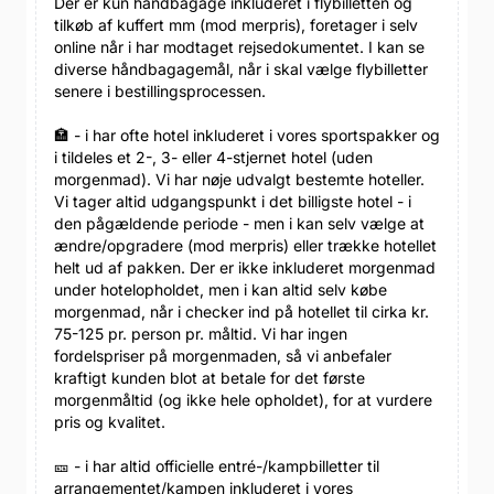
Der er kun håndbagage inkluderet i flybilletten og
tilkøb af kuffert mm (mod merpris), foretager i selv
online når i har modtaget rejsedokumentet. I kan se
diverse håndbagagemål, når i skal vælge flybilletter
senere i bestillingsprocessen.
🏣 - i har ofte hotel inkluderet i vores sportspakker og
i tildeles et 2-, 3- eller 4-stjernet hotel (uden
morgenmad). Vi har nøje udvalgt bestemte hoteller.
Vi tager altid udgangspunkt i det billigste hotel - i
den pågældende periode - men i kan selv vælge at
ændre/opgradere (mod merpris) eller trække hotellet
helt ud af pakken. Der er ikke inkluderet morgenmad
under hotelopholdet, men i kan altid selv købe
morgenmad, når i checker ind på hotellet til cirka kr.
75-125 pr. person pr. måltid. Vi har ingen
fordelspriser på morgenmaden, så vi anbefaler
kraftigt kunden blot at betale for det første
morgenmåltid (og ikke hele opholdet), for at vurdere
pris og kvalitet.
🎫 - i har altid officielle entré-/kampbilletter til
arrangementet/kampen inkluderet i vores