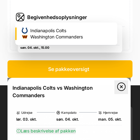
Begivenhedsoplysninger
Tottenham Hotspur Stadium (NFL)
Indianapolis Colts
782 High Rd, London N17 0BX, Storbritannien, 782 High
Washington Commanders
Rd, London N17 0BX, Storbritannien
søn. 04. okt., 15.00
Se pakkeoversigt
Indianapolis Colts vs Washington
Commanders
Kontakt os
.
Udrejse
Kampdato
Hjemrejse
Telefon: (+45) 71 74 18 92
lør. 03. okt.
søn. 04. okt.
man. 05. okt.
Email:
kundeservice@fodboldpakker.dk
Læs beskrivelse af pakken
Akuttelefon under rejsen: Nummeret står i
bunden af dit rejsedokument