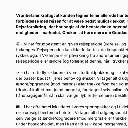
Vi anbefaler kraftigt at kunden tegner (eller allerede har te
forbindelse med rejsen for at være bedst muligt dækket 
Rejseforsikring, der har nogle af de bedste dækninger på 
muligheder i markedet. Ønsker i at høre mere om Goudas 
📆 - vi har forudbestemt en given rejseperiode (udrejse- og
forlænges. Rejseperioden kan ikke forkortes, da tidspunkte
rykkes pga. TV-kampe eller påvirkning fra andre turnerin
rejseperiode eller ændre (og forlænge) denne, når i trykk
🛫 - i har ofte fly inkluderet i vores fodboldpakker og i ska
der passer bedst til jeres behov og ønsker. Vi tager altid u
ændre/opgradere (mod merpris) eller trække flyet helt ud af
tilkøb af kuffert mm (mod merpris), foretager i selv online 
håndbagagemål, når i skal vælge flybilletter senere i bestil
🏣 - i har ofte hotel inkluderet i vores sportspakker og i tild
nøje udvalgt bestemte hoteller. Vi tager altid udgangspunkt 
selv vælge at ændre/opgradere (mod merpris) eller trække h
under hotelopholdet, men i kan altid selv købe morgenmad, når