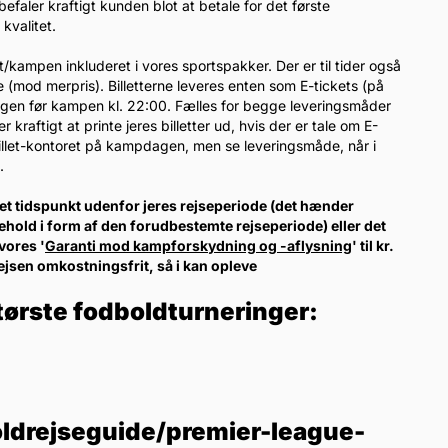
efaler kraftigt kunden blot at betale for det første
kvalitet.
tet/kampen inkluderet i vores sportspakker. Der er til tider også
(mod merpris). Billetterne leveres enten som E-tickets (på
dagen før kampen kl. 22:00. Fælles for begge leveringsmåder
raftigt at printe jeres billetter ud, hvis der er tale om E-
-billet-kontoret på kampdagen, men se leveringsmåde, når i
.
l et tidspunkt udenfor jeres rejseperiode (det hænder
ehold i form af den forudbestemte rejseperiode) eller det
vores '
Garanti mod kampforskydning og -aflysning
' til kr.
rejsen omkostningsfrit, så i kan opleve
tørste fodboldturneringer:
ldrejseguide/premier-league-