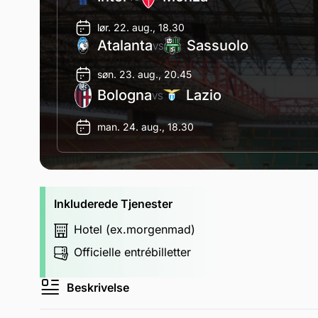
lør. 22. aug., 18.30
Atalanta
Sassuolo
VS
søn. 23. aug., 20.45
Bologna
Lazio
VS
man. 24. aug., 18.30
Inkluderede Tjenester
Hotel (ex.morgenmad)
Officielle entrébilletter
Beskrivelse