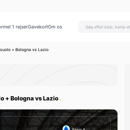
ormel 1 rejser
Gavekort
Om os
ta vs Sassuolo + Bologna
ssuolo + Bologna vs Lazio
lo + Bologna vs Lazio
.
Serie A