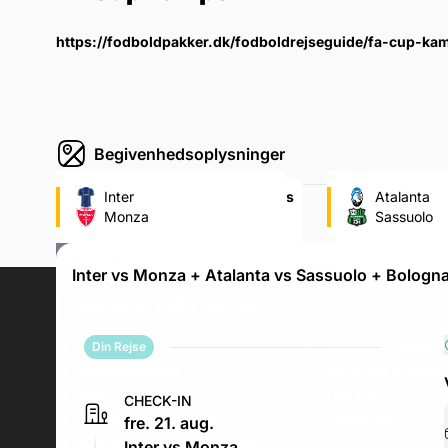
https://fodboldpakker.dk/fodboldrejseguide/fa-cup-ka
Begivenhedsoplysninger
Stadio Giuseppe Meazza (Inter's
Inter
Gewiss Stadium
Atalanta
fodboldstadion)
Monza
fodboldstadion
Sassuolo
Via Piccolomini 5, Via Piccolomini 5
Viale Caio Giulio C
Giulio Cesare, 18
lør. 22. aug., 18.30
Inter vs Monza + Atalanta vs Sassuolo + Bologna
søn. 23. aug., 20.45
Generel information
.
Erhverv
Ryanair Online V
Din Rejse
Bagageregler
Booking & Betal
FAQ
Om Os
CHECK-IN
Fodboldrejseguide
Gavekort
fre. 21. aug.
Garantier & Forsikringer
Inter vs Monza