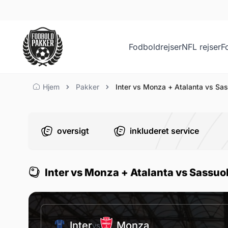
Fodboldrejser
NFL rejser
F
Inter vs Monza + Atalan
Hjem
Pakker
Inter vs Monza + Atalanta vs Sa
oversigt
inkluderet service
Inter vs Monza + Atalanta vs Sassuo
Inter
Monza
VS