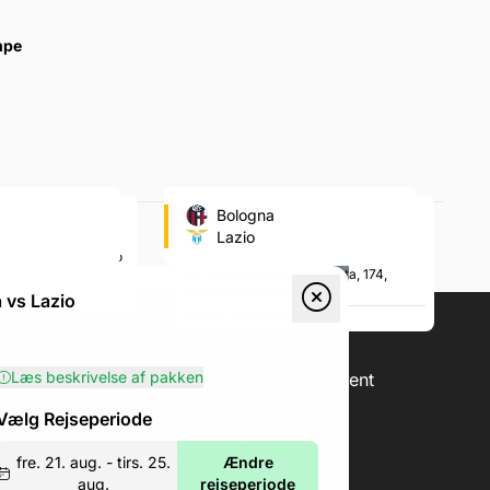
mpe
 (Atalanta's
Stadio Renato Dall'Ara
Bologna
)
(Bologna's fodboldstadion)
Lazio
esare, 18, Viale Caio
Via Andrea Costa, 174, 40134 Bologna
BO, Italien, Via Andrea Costa, 174,
40134 Bologna BO, Italien
 vs Lazio
man. 24. aug., 18.30
Læs beskrivelse af pakken
erification
Forklaring Af Rejsedokument
ing
Pas & Visum
Vælg Rejseperiode
Hvorfor Vælge Os?
Generelle Betingelser
fre. 21. aug. - tirs. 25.
Ændre
aug.
rejseperiode