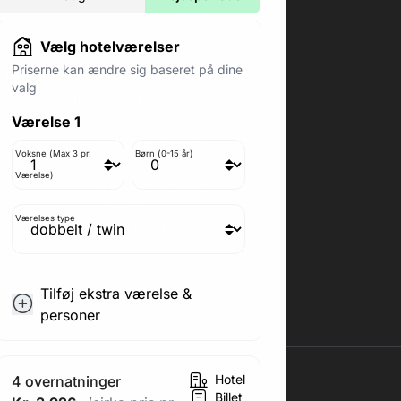
Vælg hotelværelser
Priserne kan ændre sig baseret på dine
Email:
kundeservice@fodboldpakker.dk
valg
Åbningstider:
Man-Ons:
09.00-18.00
Værelse 1
Fredag: 09.00-
Voksne (Max 3 pr.
Børn (0-15 år)
15.00
Værelse)
Lørdag: 09.00-
12.00
Værelses type
Søndag: Lukket
Medlem af rejsegarantifonden: 3350
Tilføj ekstra værelse &
CVR: 41967218
personer
Hotel
4 overnatninger
Billet