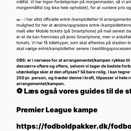
måltid. Vi har ingen fordelspriser på morgenmaden, så vi anb
morgenmåltid (og ikke hele opholdet), for at vurdere pris og 
🎫 - i har altid officielle entré-/kampbilletter til arrangemen
mulighed for her at ændre/opgradere entré-/kampbilletterne 
mail) eller Mobile tickets (på Smartphone) på mail senest 
er at de kan fremvises på jeres Smartphone, men vi anbefaler k
tickets. Vi har få billettyper, som skal afhentes på stadion
skal vælge entré/kampbilletter senere i bestillingsprocessen
OBS: er i nervøse for at arrangementet/kampen
rykkes ti
desværre oftere og oftere, selvom vi tager de bedste forb
utænkelige sker at den aflyses? Så bare rolig. I kan tegne 
250 pr. person, og træder denne i kraft, tilpasser vi hele 
arrangementet/kampen.
⚽ Læs også vores guides til de s
Premier League kampe
https://fodboldpakker.dk/fodbo