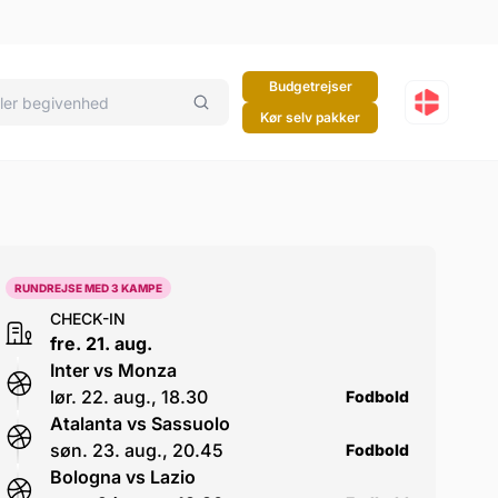
Budgetrejser
Kør selv pakker
 vs Lazio
RUNDREJSE MED 3 KAMPE
CHECK-IN
fre. 21. aug.
Inter vs Monza
lør. 22. aug., 18.30
Fodbold
Atalanta vs Sassuolo
søn. 23. aug., 20.45
Fodbold
Bologna vs Lazio