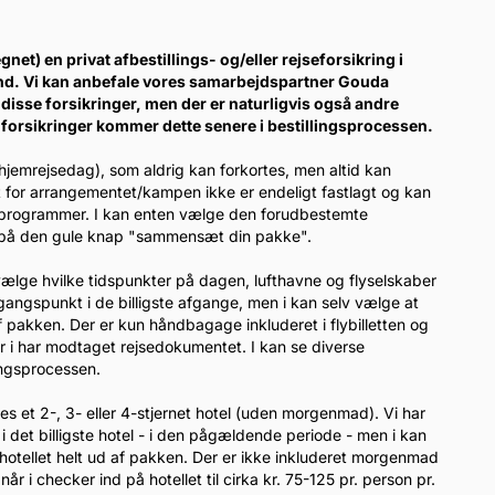
gnet) en privat afbestillings- og/eller rejseforsikring i
ind. Vi kan anbefale vores samarbejdspartner Gouda
disse forsikringer, men der er naturligvis også andre
forsikringer kommer dette senere i bestillingsprocessen.
 hjemrejsedag), som aldrig kan forkortes, men altid kan
t for arrangementet/kampen ikke er endeligt fastlagt og kan
gsprogrammer. I kan enten vælge den forudbestemte
er på den gule knap "sammensæt din pakke".
l vælge hvilke tidspunkter på dagen, lufthavne og flyselskaber
dgangspunkt i de billigste afgange, men i kan selv vælge at
 pakken. Der er kun håndbagage inkluderet i flybilletten og
når i har modtaget rejsedokumentet. I kan se diverse
lingsprocessen.
eles et 2-, 3- eller 4-stjernet hotel (uden morgenmad). Vi har
i det billigste hotel - i den pågældende periode - men i kan
otellet helt ud af pakken. Der er ikke inkluderet morgenmad
 i checker ind på hotellet til cirka kr. 75-125 pr. person pr.