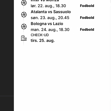
lør. 22. aug., 18.30
Fodbold
Kontakt os
.
Atalanta vs Sassuolo
søn. 23. aug., 20.45
Fodbold
Telefon: (+45) 71 74 18 92
Bologna vs Lazio
Akuttelefon under rejsen: Nummeret står i
man. 24. aug., 18.30
Fodbold
bunden af dit rejsedokument
CHECK-UD
tirs. 25. aug.
Adresse butik: Fodboldpakker ApS Rosendal 1C
2860 Søborg
Adresse kontor: Fodboldpakker ApS Rosendal 1C
2860 Søborg
2026 © Fodboldpakker ApS