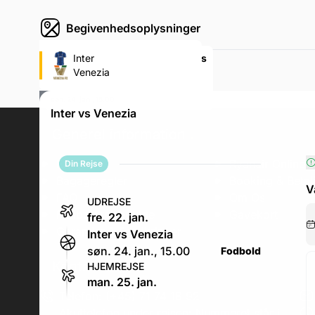
Begivenhedsoplysninger
Stadio Giuseppe Meazza (Inter's
Inter
fodboldstadion)
Venezia
Via Piccolomini 5, Via Piccolomini 5
søn. 24. jan., 15.00
Inter vs Venezia
Generel information
.
Erhverv
Ryanair Online V
Din Rejse
Bagageregler
Booking & Betal
V
FAQ
Om Os
UDREJSE
Fodboldrejseguide
Gavekort
fre. 22. jan.
Garantier & Forsikringer
Inter vs Venezia
søn. 24. jan., 15.00
Fodbold
Kontakt os
.
HJEMREJSE
man. 25. jan.
Telefon: (+45) 71 74 18 92
Akuttelefon under rejsen: Nummeret står i