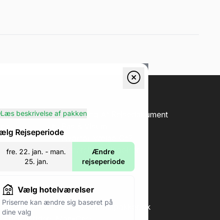
Læs beskrivelse af pakken
erification
Forklaring Af Rejsedokument
ing
Pas & Visum
ælg Rejseperiode
Hvorfor Vælge Os?
Generelle Betingelser
fre. 22. jan. - man.
Ændre
25. jan.
rejseperiode
Vælg hotelværelser
Priserne kan ændre sig baseret på
Email:
kundeservice@fodboldpakker.dk
dine valg
Åbningstider:
Man-Ons: