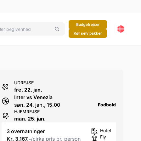
Budgetrejser
Kør selv pakker
UDREJSE
fre. 22. jan.
Inter vs Venezia
søn. 24. jan., 15.00
Fodbold
HJEMREJSE
man. 25. jan.
Hotel
3 overnatninger
Fly
Kr. 3.167,-
/cirka pris pr. person