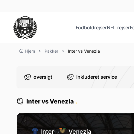
Fodboldrejser
NFL rejser
F
Inter vs Venezia
Hjem
Pakker
Inter vs Venezia
oversigt
inkluderet service
Inter vs Venezia
.
Inter
Venezia
VS