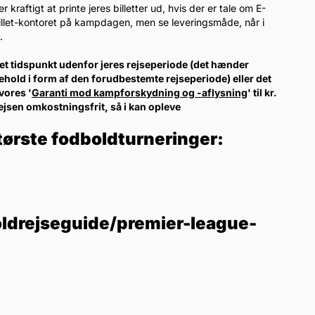
raftigt at printe jeres billetter ud, hvis der er tale om E-
-billet-kontoret på kampdagen, men se leveringsmåde, når i
.
l et tidspunkt udenfor jeres rejseperiode (det hænder
ehold i form af den forudbestemte rejseperiode) eller det
vores '
Garanti mod kampforskydning og -aflysning
' til kr.
rejsen omkostningsfrit, så i kan opleve
tørste fodboldturneringer:
ldrejseguide/premier-league-