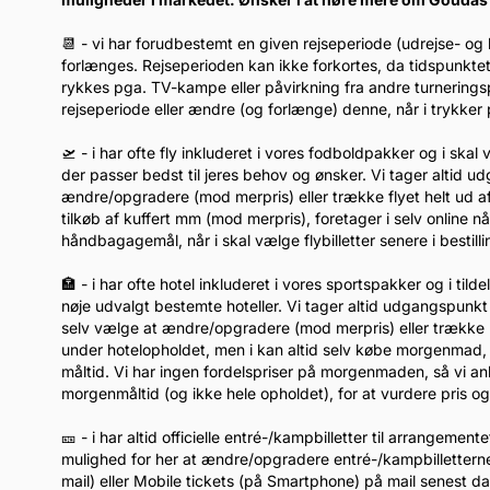
📆 - vi har forudbestemt en given rejseperiode (udrejse- og
forlænges. Rejseperioden kan ikke forkortes, da tidspunkte
rykkes pga. TV-kampe eller påvirkning fra andre turnerin
rejseperiode eller ændre (og forlænge) denne, når i trykk
🛫 - i har ofte fly inkluderet i vores fodboldpakker og i ska
der passer bedst til jeres behov og ønsker. Vi tager altid u
ændre/opgradere (mod merpris) eller trække flyet helt ud af
tilkøb af kuffert mm (mod merpris), foretager i selv online 
håndbagagemål, når i skal vælge flybilletter senere i bestil
🏣 - i har ofte hotel inkluderet i vores sportspakker og i tild
nøje udvalgt bestemte hoteller. Vi tager altid udgangspunkt 
selv vælge at ændre/opgradere (mod merpris) eller trække h
under hotelopholdet, men i kan altid selv købe morgenmad, når
måltid. Vi har ingen fordelspriser på morgenmaden, så vi anb
morgenmåltid (og ikke hele opholdet), for at vurdere pris og 
🎫 - i har altid officielle entré-/kampbilletter til arrangemen
mulighed for her at ændre/opgradere entré-/kampbilletterne 
mail) eller Mobile tickets (på Smartphone) på mail senest 