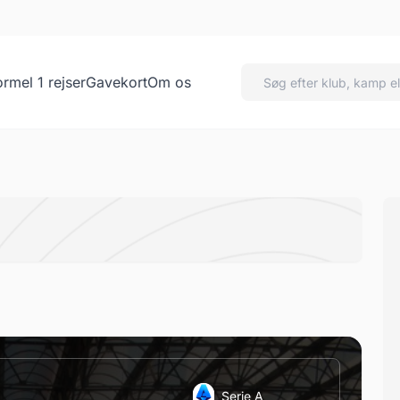
ormel 1 rejser
Gavekort
Om os
Serie A