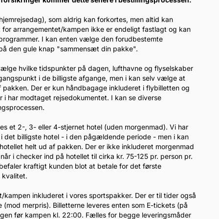
 hjemrejsedag), som aldrig kan forkortes, men altid kan
t for arrangementet/kampen ikke er endeligt fastlagt og kan
gsprogrammer. I kan enten vælge den forudbestemte
er på den gule knap "sammensæt din pakke".
l vælge hvilke tidspunkter på dagen, lufthavne og flyselskaber
dgangspunkt i de billigste afgange, men i kan selv vælge at
 pakken. Der er kun håndbagage inkluderet i flybilletten og
når i har modtaget rejsedokumentet. I kan se diverse
lingsprocessen.
eles et 2-, 3- eller 4-stjernet hotel (uden morgenmad). Vi har
i det billigste hotel - i den pågældende periode - men i kan
otellet helt ud af pakken. Der er ikke inkluderet morgenmad
 i checker ind på hotellet til cirka kr. 75-125 pr. person pr.
efaler kraftigt kunden blot at betale for det første
kvalitet.
tet/kampen inkluderet i vores sportspakker. Der er til tider også
(mod merpris). Billetterne leveres enten som E-tickets (på
dagen før kampen kl. 22:00. Fælles for begge leveringsmåder