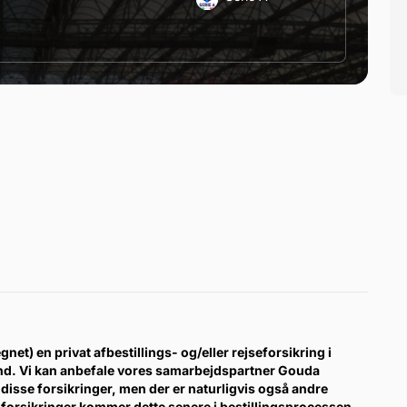
gnet) en privat afbestillings- og/eller rejseforsikring i
ind. Vi kan anbefale vores samarbejdspartner Gouda
disse forsikringer, men der er naturligvis også andre
forsikringer kommer dette senere i bestillingsprocessen.