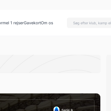
ormel 1 rejser
Gavekort
Om os
Serie A