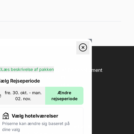
Læs beskrivelse af pakken
erification
Forklaring Af Rejsedokument
ing
Pas & Visum
ælg Rejseperiode
Hvorfor Vælge Os?
Generelle Betingelser
fre. 30. okt. - man.
Ændre
02. nov.
rejseperiode
Vælg hotelværelser
Priserne kan ændre sig baseret på
Email:
kundeservice@fodboldpakker.dk
dine valg
Åbningstider:
Man-Ons: