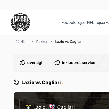
Fodboldrejser
NFL rejser
F
Lazio vs Cagliari
Hjem
Pakker
Lazio vs Cagliari
oversigt
inkluderet service
Lazio vs Cagliari
.
Lazio
Cagliari
VS