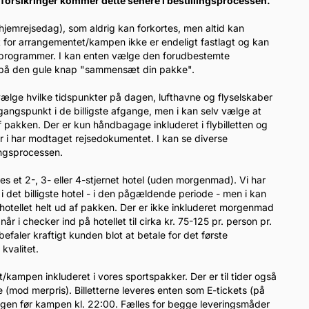
forsikringer kommer dette senere i bestillingsprocessen.
 hjemrejsedag), som aldrig kan forkortes, men altid kan
t for arrangementet/kampen ikke er endeligt fastlagt og kan
gsprogrammer. I kan enten vælge den forudbestemte
er på den gule knap "sammensæt din pakke".
l vælge hvilke tidspunkter på dagen, lufthavne og flyselskaber
dgangspunkt i de billigste afgange, men i kan selv vælge at
 pakken. Der er kun håndbagage inkluderet i flybilletten og
når i har modtaget rejsedokumentet. I kan se diverse
lingsprocessen.
eles et 2-, 3- eller 4-stjernet hotel (uden morgenmad). Vi har
i det billigste hotel - i den pågældende periode - men i kan
otellet helt ud af pakken. Der er ikke inkluderet morgenmad
 i checker ind på hotellet til cirka kr. 75-125 pr. person pr.
efaler kraftigt kunden blot at betale for det første
kvalitet.
tet/kampen inkluderet i vores sportspakker. Der er til tider også
(mod merpris). Billetterne leveres enten som E-tickets (på
dagen før kampen kl. 22:00. Fælles for begge leveringsmåder