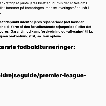
raftigt at printe jeres billetter ud, hvis der er tale om E-
-billet-kontoret på kampdagen, men se leveringsmåde, når i
.
l et tidspunkt udenfor jeres rejseperiode (det hænder
ehold i form af den forudbestemte rejseperiode) eller det
vores '
Garanti mod kampforskydning og -aflysning
' til kr.
rejsen omkostningsfrit, så i kan opleve
tørste fodboldturneringer:
ldrejseguide/premier-league-