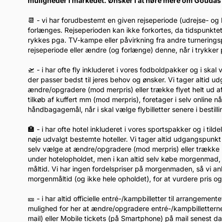
muligheder i markedet. Ønsker i at høre mere om Goudas 
📆 - vi har forudbestemt en given rejseperiode (udrejse- og
forlænges. Rejseperioden kan ikke forkortes, da tidspunkte
rykkes pga. TV-kampe eller påvirkning fra andre turnerin
rejseperiode eller ændre (og forlænge) denne, når i trykk
🛫 - i har ofte fly inkluderet i vores fodboldpakker og i ska
der passer bedst til jeres behov og ønsker. Vi tager altid u
ændre/opgradere (mod merpris) eller trække flyet helt ud af
tilkøb af kuffert mm (mod merpris), foretager i selv online 
håndbagagemål, når i skal vælge flybilletter senere i bestil
🏣 - i har ofte hotel inkluderet i vores sportspakker og i tild
nøje udvalgt bestemte hoteller. Vi tager altid udgangspunkt 
selv vælge at ændre/opgradere (mod merpris) eller trække h
under hotelopholdet, men i kan altid selv købe morgenmad, når
måltid. Vi har ingen fordelspriser på morgenmaden, så vi anb
morgenmåltid (og ikke hele opholdet), for at vurdere pris og 
🎫 - i har altid officielle entré-/kampbilletter til arrangemen
mulighed for her at ændre/opgradere entré-/kampbilletterne 
mail) eller Mobile tickets (på Smartphone) på mail senest 