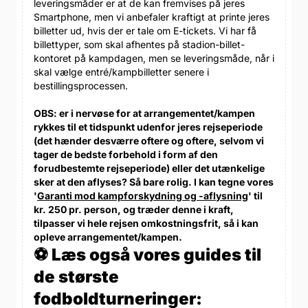
leveringsmåder er at de kan fremvises på jeres
Smartphone, men vi anbefaler kraftigt at printe jeres
billetter ud, hvis der er tale om E-tickets. Vi har få
billettyper, som skal afhentes på stadion-billet-
kontoret på kampdagen, men se leveringsmåde, når i
skal vælge entré/kampbilletter senere i
bestillingsprocessen.
OBS: er i nervøse for at arrangementet/kampen
rykkes til et tidspunkt udenfor jeres rejseperiode
(det hænder desværre oftere og oftere, selvom vi
tager de bedste forbehold i form af den
forudbestemte rejseperiode) eller det utænkelige
sker at den aflyses? Så bare rolig. I kan tegne vores
'
Garanti mod kampforskydning og -aflysning
' til
kr. 250 pr. person, og træder denne i kraft,
tilpasser vi hele rejsen omkostningsfrit, så i kan
opleve arrangementet/kampen.
⚽ Læs også vores guides til
de største
fodboldturneringer: