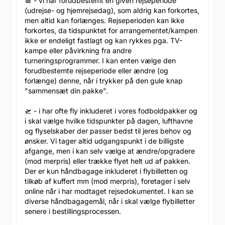
📆 - vi har forudbestemt en given rejseperiode
(udrejse- og hjemrejsedag), som aldrig kan forkortes,
men altid kan forlænges. Rejseperioden kan ikke
forkortes, da tidspunktet for arrangementet/kampen
ikke er endeligt fastlagt og kan rykkes pga. TV-
kampe eller påvirkning fra andre
turneringsprogrammer. I kan enten vælge den
forudbestemte rejseperiode eller ændre (og
forlænge) denne, når i trykker på den gule knap
"sammensæt din pakke".
🛫 - i har ofte fly inkluderet i vores fodboldpakker og
i skal vælge hvilke tidspunkter på dagen, lufthavne
og flyselskaber der passer bedst til jeres behov og
ønsker. Vi tager altid udgangspunkt i de billigste
afgange, men i kan selv vælge at ændre/opgradere
(mod merpris) eller trække flyet helt ud af pakken.
Der er kun håndbagage inkluderet i flybilletten og
tilkøb af kuffert mm (mod merpris), foretager i selv
online når i har modtaget rejsedokumentet. I kan se
diverse håndbagagemål, når i skal vælge flybilletter
senere i bestillingsprocessen.