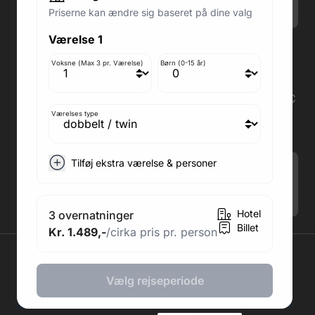
Søndag: Lukket
Priserne kan ændre sig baseret på dine valg
Værelse 1
Adresse butik: Fodboldpakker ApS Rosendal 1C
2860 Søborg
Voksne (Max 3 pr. Værelse)
Børn (0-15 år)
Medlem af rejsegarantifonden: 3350
Adresse kontor: Fodboldpakker ApS Rosendal 1C
2860 Søborg
Værelses type
CVR: 41967218
Tilføj ekstra værelse & personer
Tilmeld Nyhedsbrev
.
Hotel
3 overnatninger
Billet
Kr. 1.489,-
/cirka pris pr. person
2026 © Fodboldpakker ApS
Vælg rejseperiode