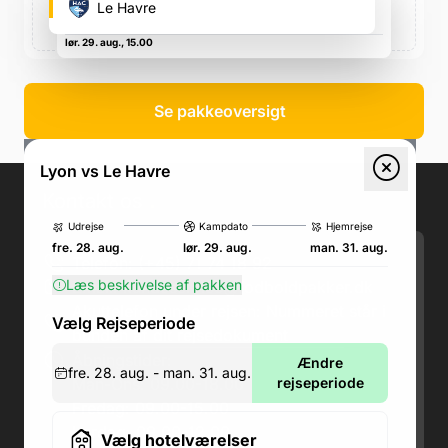
10 Av. Simone Veil, 69150 Décines-Charpieu, Frankrig,
Le Havre
10 Av. Simone Veil, 69150 Décines-Charpieu, Frankrig
lør. 29. aug., 15.00
Se pakkeoversigt
Lyon vs Le Havre
Kontakt os
.
Udrejse
Kampdato
Hjemrejse
fre. 28. aug.
lør. 29. aug.
man. 31. aug.
Telefon: (+45) 71 74 18 92
Læs beskrivelse af pakken
Email:
kundeservice@fodboldpakker.dk
Akuttelefon under rejsen: Nummeret står i
Vælg Rejseperiode
bunden af dit rejsedokument
Åbningstider:
Ændre
fre. 28. aug. - man. 31. aug.
Man-Ons: 09.00-18.00
rejseperiode
Fredag: 09.00-15.00
Lørdag: 09.00-12.00
Vælg hotelværelser