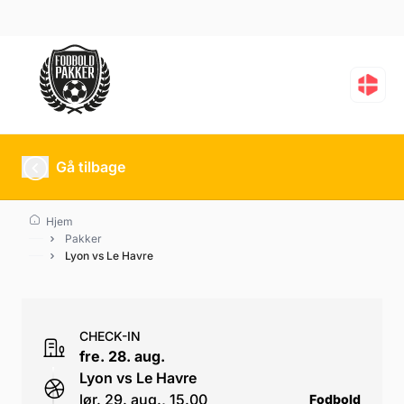
Lyon vs Le Havre
Gå tilbage
Hjem
Pakker
Lyon vs Le Havre
CHECK-IN
fre. 28. aug.
Lyon vs Le Havre
lør. 29. aug., 15.00
Fodbold