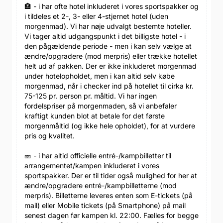
🏣 - i har ofte hotel inkluderet i vores sportspakker og
i tildeles et 2-, 3- eller 4-stjernet hotel (uden
morgenmad). Vi har nøje udvalgt bestemte hoteller.
Vi tager altid udgangspunkt i det billigste hotel - i
den pågældende periode - men i kan selv vælge at
ændre/opgradere (mod merpris) eller trække hotellet
helt ud af pakken. Der er ikke inkluderet morgenmad
under hotelopholdet, men i kan altid selv købe
morgenmad, når i checker ind på hotellet til cirka kr.
75-125 pr. person pr. måltid. Vi har ingen
fordelspriser på morgenmaden, så vi anbefaler
kraftigt kunden blot at betale for det første
morgenmåltid (og ikke hele opholdet), for at vurdere
pris og kvalitet.
🎫 - i har altid officielle entré-/kampbilletter til
arrangementet/kampen inkluderet i vores
sportspakker. Der er til tider også mulighed for her at
ændre/opgradere entré-/kampbilletterne (mod
merpris). Billetterne leveres enten som E-tickets (på
mail) eller Mobile tickets (på Smartphone) på mail
senest dagen før kampen kl. 22:00. Fælles for begge