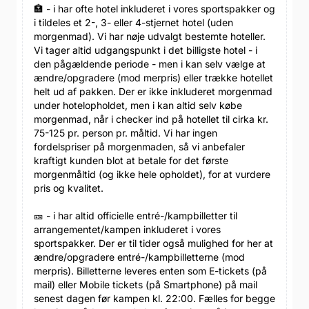
🏣 - i har ofte hotel inkluderet i vores sportspakker og
i tildeles et 2-, 3- eller 4-stjernet hotel (uden
morgenmad). Vi har nøje udvalgt bestemte hoteller.
Vi tager altid udgangspunkt i det billigste hotel - i
den pågældende periode - men i kan selv vælge at
ændre/opgradere (mod merpris) eller trække hotellet
helt ud af pakken. Der er ikke inkluderet morgenmad
under hotelopholdet, men i kan altid selv købe
morgenmad, når i checker ind på hotellet til cirka kr.
75-125 pr. person pr. måltid. Vi har ingen
fordelspriser på morgenmaden, så vi anbefaler
kraftigt kunden blot at betale for det første
morgenmåltid (og ikke hele opholdet), for at vurdere
pris og kvalitet.
🎫 - i har altid officielle entré-/kampbilletter til
arrangementet/kampen inkluderet i vores
sportspakker. Der er til tider også mulighed for her at
ændre/opgradere entré-/kampbilletterne (mod
merpris). Billetterne leveres enten som E-tickets (på
mail) eller Mobile tickets (på Smartphone) på mail
senest dagen før kampen kl. 22:00. Fælles for begge