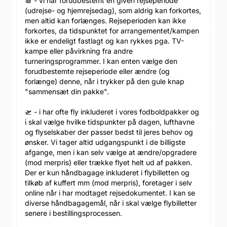
📆 - vi har forudbestemt en given rejseperiode
(udrejse- og hjemrejsedag), som aldrig kan forkortes,
men altid kan forlænges. Rejseperioden kan ikke
forkortes, da tidspunktet for arrangementet/kampen
ikke er endeligt fastlagt og kan rykkes pga. TV-
kampe eller påvirkning fra andre
turneringsprogrammer. I kan enten vælge den
forudbestemte rejseperiode eller ændre (og
forlænge) denne, når i trykker på den gule knap
"sammensæt din pakke".
🛫 - i har ofte fly inkluderet i vores fodboldpakker og
i skal vælge hvilke tidspunkter på dagen, lufthavne
og flyselskaber der passer bedst til jeres behov og
ønsker. Vi tager altid udgangspunkt i de billigste
afgange, men i kan selv vælge at ændre/opgradere
(mod merpris) eller trække flyet helt ud af pakken.
Der er kun håndbagage inkluderet i flybilletten og
tilkøb af kuffert mm (mod merpris), foretager i selv
online når i har modtaget rejsedokumentet. I kan se
diverse håndbagagemål, når i skal vælge flybilletter
senere i bestillingsprocessen.