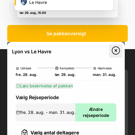
10 Av. Simone Veil, 69150 Décines-Charpieu, Frankrig,
Le Havre
10 Av. Simone Veil, 69150 Décines-Charpieu, Frankrig
lør. 29. aug., 15.00
Se pakkeoversigt
Lyon vs Le Havre
Kontakt os
.
Udrejse
Kampdato
Hjemrejse
fre. 28. aug.
lør. 29. aug.
man. 31. aug.
Telefon: (+45) 71 74 18 92
Læs beskrivelse af pakken
Email:
kundeservice@fodboldpakker.dk
Akuttelefon under rejsen: Nummeret står i
Vælg Rejseperiode
bunden af dit rejsedokument
Åbningstider:
Ændre
fre. 28. aug. - man. 31. aug.
Man-Ons: 09.00-18.00
rejseperiode
Fredag: 09.00-15.00
Lørdag: 09.00-12.00
Vælg antal deltagere