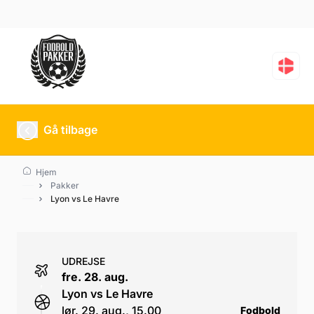
Lyon vs Le Havre
Gå tilbage
Hjem
Pakker
Lyon vs Le Havre
UDREJSE
fre. 28. aug.
Lyon vs Le Havre
lør. 29. aug., 15.00
Fodbold