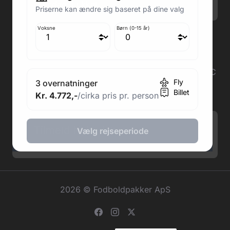
Søndag: Lukket
Priserne kan ændre sig baseret på dine valg
Voksne
Børn (0-15 år)
Adresse butik: Fodboldpakker ApS Rosendal 1C
2860 Søborg
Medlem af rejsegarantifonden: 3350
Adresse kontor: Fodboldpakker ApS Rosendal 1C
Fly
3 overnatninger
2860 Søborg
Billet
Kr. 4.772,-
/cirka pris pr. person
CVR: 41967218
Tilmeld Nyhedsbrev
.
Vælg rejseperiode
2026 © Fodboldpakker ApS