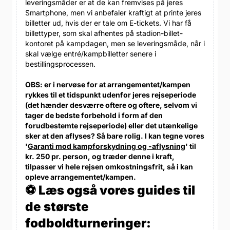
leveringsmåder er at de kan fremvises på jeres
Smartphone, men vi anbefaler kraftigt at printe jeres
billetter ud, hvis der er tale om E-tickets. Vi har få
billettyper, som skal afhentes på stadion-billet-
kontoret på kampdagen, men se leveringsmåde, når i
skal vælge entré/kampbilletter senere i
bestillingsprocessen.
OBS: er i nervøse for at arrangementet/kampen
rykkes til et tidspunkt udenfor jeres rejseperiode
(det hænder desværre oftere og oftere, selvom vi
tager de bedste forbehold i form af den
forudbestemte rejseperiode) eller det utænkelige
sker at den aflyses? Så bare rolig. I kan tegne vores
'
Garanti mod kampforskydning og -aflysning
' til
kr. 250 pr. person, og træder denne i kraft,
tilpasser vi hele rejsen omkostningsfrit, så i kan
opleve arrangementet/kampen.
⚽ Læs også vores guides til
de største
fodboldturneringer: