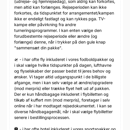
(udrejse- og hjemrejsedag), som aldrig kan forkortes,
men altid kan forlænges. Rejseperioden kan ikke
forkortes, da tidspunktet for arrangementet/kampen
ikke er endeligt fastlagt og kan rykkes pga. TV-
kampe eller påvirkning fra andre
turneringsprogrammer. I kan enten vælge den
forudbestemte rejseperiode eller ændre (og
forlænge) denne, når i trykker på den gule knap
"sammensæt din pakke".
🛫 - i har ofte fly inkluderet i vores fodboldpakker og
i skal vælge hvilke tidspunkter på dagen, lufthavne
og flyselskaber der passer bedst til jeres behov og
ønsker. Vi tager altid udgangspunkt i de billigste
afgange, men i kan selv vælge at ændre/opgradere
(mod merpris) eller trække flyet helt ud af pakken.
Der er kun håndbagage inkluderet i flybilletten og
tilkøb af kuffert mm (mod merpris), foretager i selv
online når i har modtaget rejsedokumentet. I kan se
diverse håndbagagemål, når i skal vælge flybilletter
senere i bestillingsprocessen.
🏣 - i har ofte hotel inkluderet i vores sportspakker og