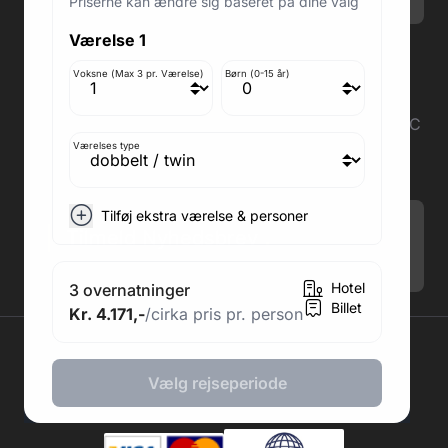
Priserne kan ændre sig baseret på dine valg
Værelse 1
Adresse butik: Fodboldpakker ApS Rosendal 1C
2860 Søborg
Voksne (Max 3 pr. Værelse)
Børn (0-15 år)
Medlem af rejsegarantifonden: 3350
Adresse kontor: Fodboldpakker ApS Rosendal 1C
2860 Søborg
Værelses type
CVR: 41967218
Tilføj ekstra værelse & personer
Tilmeld Nyhedsbrev
.
Hotel
3 overnatninger
Billet
Kr. 4.171,-
/cirka pris pr. person
2026 © Fodboldpakker ApS
Vælg rejseperiode