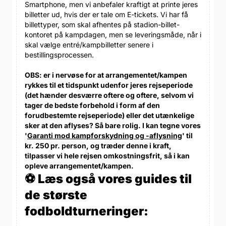
Smartphone, men vi anbefaler kraftigt at printe jeres
billetter ud, hvis der er tale om E-tickets. Vi har få
billettyper, som skal afhentes på stadion-billet-
kontoret på kampdagen, men se leveringsmåde, når i
skal vælge entré/kampbilletter senere i
bestillingsprocessen.
OBS: er i nervøse for at arrangementet/kampen
rykkes til et tidspunkt udenfor jeres rejseperiode
(det hænder desværre oftere og oftere, selvom vi
tager de bedste forbehold i form af den
forudbestemte rejseperiode) eller det utænkelige
sker at den aflyses? Så bare rolig. I kan tegne vores
'
Garanti mod kampforskydning og -aflysning
' til
kr. 250 pr. person, og træder denne i kraft,
tilpasser vi hele rejsen omkostningsfrit, så i kan
opleve arrangementet/kampen.
⚽ Læs også vores guides til
de største
fodboldturneringer: