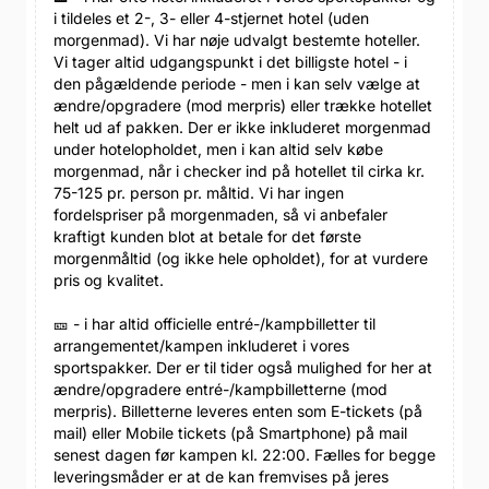
i tildeles et 2-, 3- eller 4-stjernet hotel (uden
morgenmad). Vi har nøje udvalgt bestemte hoteller.
Vi tager altid udgangspunkt i det billigste hotel - i
den pågældende periode - men i kan selv vælge at
ændre/opgradere (mod merpris) eller trække hotellet
helt ud af pakken. Der er ikke inkluderet morgenmad
under hotelopholdet, men i kan altid selv købe
morgenmad, når i checker ind på hotellet til cirka kr.
75-125 pr. person pr. måltid. Vi har ingen
fordelspriser på morgenmaden, så vi anbefaler
kraftigt kunden blot at betale for det første
morgenmåltid (og ikke hele opholdet), for at vurdere
pris og kvalitet.
🎫 - i har altid officielle entré-/kampbilletter til
arrangementet/kampen inkluderet i vores
sportspakker. Der er til tider også mulighed for her at
ændre/opgradere entré-/kampbilletterne (mod
merpris). Billetterne leveres enten som E-tickets (på
mail) eller Mobile tickets (på Smartphone) på mail
senest dagen før kampen kl. 22:00. Fælles for begge
leveringsmåder er at de kan fremvises på jeres