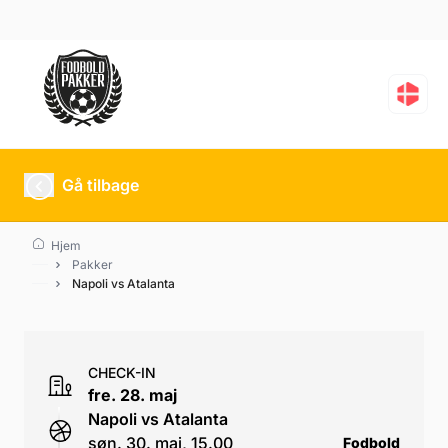
Napoli vs Atalanta
Gå tilbage
Hjem
Pakker
Napoli vs Atalanta
CHECK-IN
fre. 28. maj
Napoli vs Atalanta
søn. 30. maj, 15.00
Fodbold