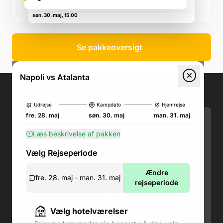
Pizzale Vincenzo Tecchio, Pizzale Vincenzo Tecchio
søn. 30. maj, 15.00
Se pakkeoversigt
Napoli vs Atalanta
Kontakt os
.
Udrejse
Kampdato
Hjemrejse
fre. 28. maj
søn. 30. maj
man. 31. maj
Telefon: (+45) 71 74 18 92
Læs beskrivelse af pakken
Email:
kundeservice@fodboldpakker.dk
Akuttelefon under rejsen: Nummeret står i
Vælg Rejseperiode
bunden af dit rejsedokument
Åbningstider:
Ændre
fre. 28. maj - man. 31. maj
Man-Ons: 09.00-18.00
rejseperiode
Fredag: 09.00-15.00
Lørdag: 09.00-12.00
Vælg hotelværelser
Søndag: Lukket