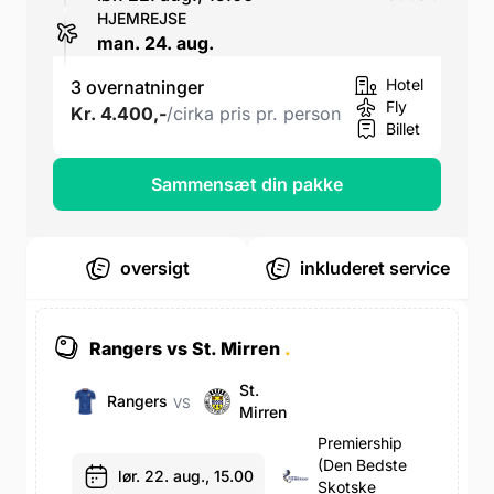
HJEMREJSE
man. 24. aug.
Hotel
3 overnatninger
Fly
Kr. 4.400,-
/cirka pris pr. person
Billet
Sammensæt din pakke
oversigt
inkluderet service
Rangers vs St. Mirren
.
St.
Rangers
VS
Mirren
Premiership
(den Bedste
lør. 22. aug., 15.00
Skotske