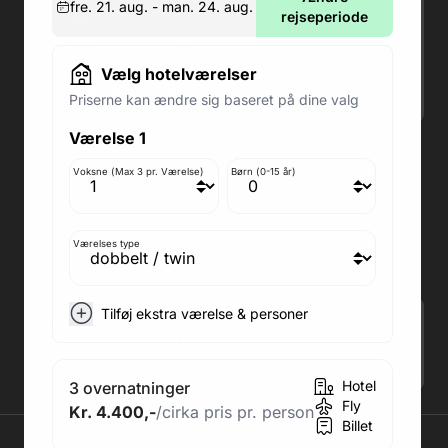
fre. 21. aug. - man. 24. aug.
Man-Ons: 09.00-18.00
rejseperiode
Fredag: 09.00-15.00
Lørdag: 09.00-12.00
Vælg hotelværelser
Søndag: Lukket
Priserne kan ændre sig baseret på dine valg
Værelse 1
Adresse butik: Fodboldpakker ApS Rosendal 1C
2860 Søborg
Voksne (Max 3 pr. Værelse)
Børn (0-15 år)
Medlem af rejsegarantifonden: 3350
Adresse kontor: Fodboldpakker ApS Rosendal 1C
2860 Søborg
Værelses type
CVR: 41967218
Tilføj ekstra værelse & personer
Tilmeld Nyhedsbrev
.
Hotel
3 overnatninger
Fly
Kr. 4.400,-
/cirka pris pr. person
Billet