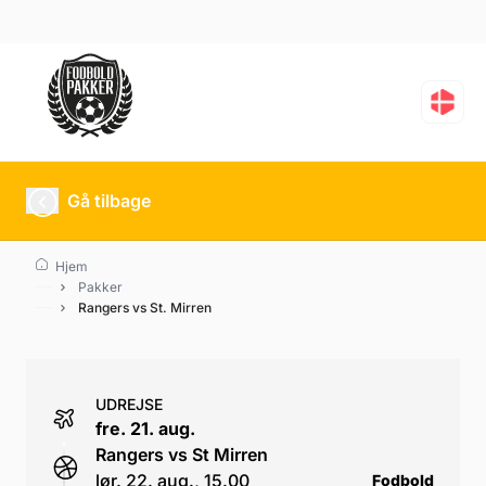
Rangers vs St. Mirren
Gå tilbage
Hjem
Pakker
Rangers vs St. Mirren
UDREJSE
fre. 21. aug.
Rangers vs St Mirren
lør. 22. aug., 15.00
Fodbold