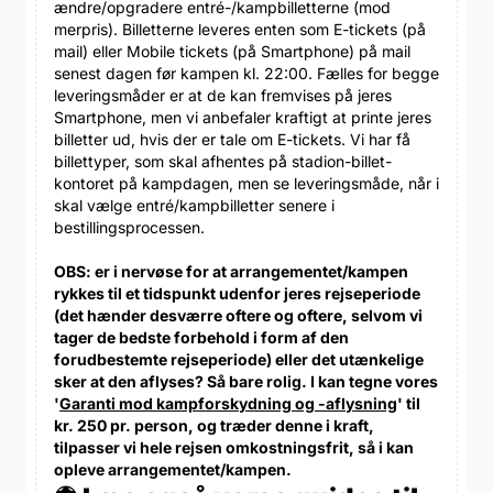
ændre/opgradere entré-/kampbilletterne (mod
merpris). Billetterne leveres enten som E-tickets (på
mail) eller Mobile tickets (på Smartphone) på mail
senest dagen før kampen kl. 22:00. Fælles for begge
leveringsmåder er at de kan fremvises på jeres
Smartphone, men vi anbefaler kraftigt at printe jeres
billetter ud, hvis der er tale om E-tickets. Vi har få
billettyper, som skal afhentes på stadion-billet-
kontoret på kampdagen, men se leveringsmåde, når i
skal vælge entré/kampbilletter senere i
bestillingsprocessen.
OBS: er i nervøse for at arrangementet/kampen
rykkes til et tidspunkt udenfor jeres rejseperiode
(det hænder desværre oftere og oftere, selvom vi
tager de bedste forbehold i form af den
forudbestemte rejseperiode) eller det utænkelige
sker at den aflyses? Så bare rolig. I kan tegne vores
'
Garanti mod kampforskydning og -aflysning
' til
kr. 250 pr. person, og træder denne i kraft,
tilpasser vi hele rejsen omkostningsfrit, så i kan
opleve arrangementet/kampen.