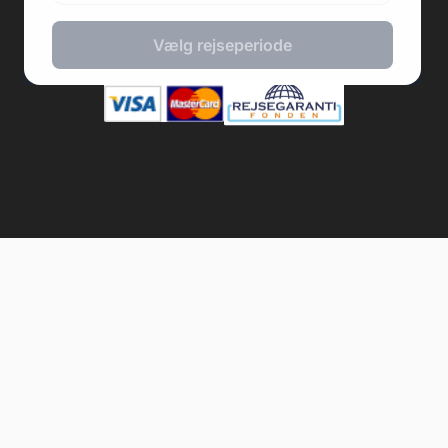
2026 © Fodboldpakker ApS
Vælg rejseperiode