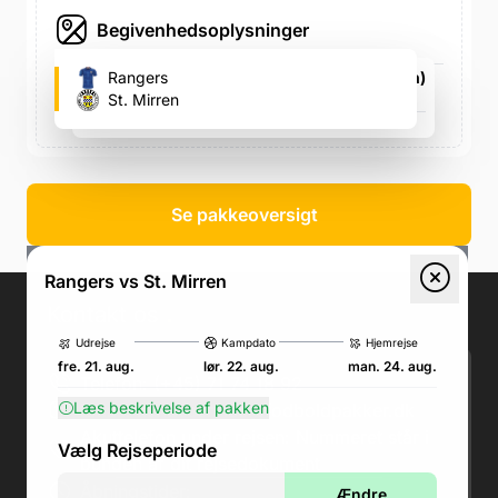
Begivenhedsoplysninger
Ibrox Stadium (Rangers FC's fodboldstadion)
Rangers
150 Edmiston Drive, 150 Edmiston Drive
St. Mirren
lør. 22. aug., 15.00
Se pakkeoversigt
Rangers vs St. Mirren
Kontakt os
.
Udrejse
Kampdato
Hjemrejse
fre. 21. aug.
lør. 22. aug.
man. 24. aug.
Telefon: (+45) 71 74 18 92
Læs beskrivelse af pakken
Email:
kundeservice@fodboldpakker.dk
Akuttelefon under rejsen: Nummeret står i
Vælg Rejseperiode
bunden af dit rejsedokument
Åbningstider:
Ændre