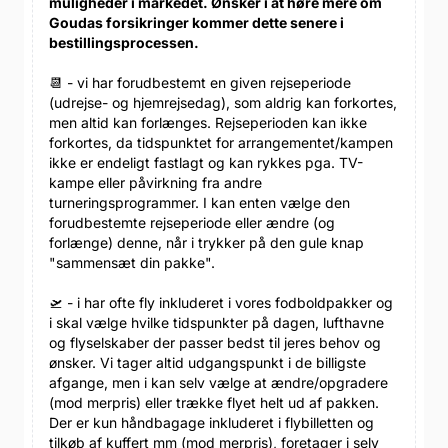
muligheder i markedet. Ønsker i at høre mere om
Goudas forsikringer kommer dette senere i
bestillingsprocessen.
📆 - vi har forudbestemt en given rejseperiode
(udrejse- og hjemrejsedag), som aldrig kan forkortes,
men altid kan forlænges. Rejseperioden kan ikke
forkortes, da tidspunktet for arrangementet/kampen
ikke er endeligt fastlagt og kan rykkes pga. TV-
kampe eller påvirkning fra andre
turneringsprogrammer. I kan enten vælge den
forudbestemte rejseperiode eller ændre (og
forlænge) denne, når i trykker på den gule knap
"sammensæt din pakke".
🛫 - i har ofte fly inkluderet i vores fodboldpakker og
i skal vælge hvilke tidspunkter på dagen, lufthavne
og flyselskaber der passer bedst til jeres behov og
ønsker. Vi tager altid udgangspunkt i de billigste
afgange, men i kan selv vælge at ændre/opgradere
(mod merpris) eller trække flyet helt ud af pakken.
Der er kun håndbagage inkluderet i flybilletten og
tilkøb af kuffert mm (mod merpris), foretager i selv