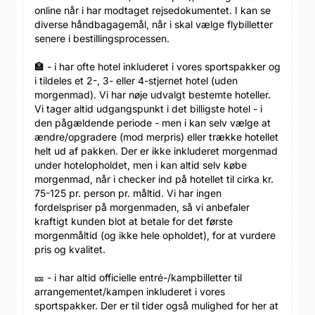
online når i har modtaget rejsedokumentet. I kan se
diverse håndbagagemål, når i skal vælge flybilletter
senere i bestillingsprocessen.
🏣 - i har ofte hotel inkluderet i vores sportspakker og
i tildeles et 2-, 3- eller 4-stjernet hotel (uden
morgenmad). Vi har nøje udvalgt bestemte hoteller.
Vi tager altid udgangspunkt i det billigste hotel - i
den pågældende periode - men i kan selv vælge at
ændre/opgradere (mod merpris) eller trække hotellet
helt ud af pakken. Der er ikke inkluderet morgenmad
under hotelopholdet, men i kan altid selv købe
morgenmad, når i checker ind på hotellet til cirka kr.
75-125 pr. person pr. måltid. Vi har ingen
fordelspriser på morgenmaden, så vi anbefaler
kraftigt kunden blot at betale for det første
morgenmåltid (og ikke hele opholdet), for at vurdere
pris og kvalitet.
🎫 - i har altid officielle entré-/kampbilletter til
arrangementet/kampen inkluderet i vores
sportspakker. Der er til tider også mulighed for her at