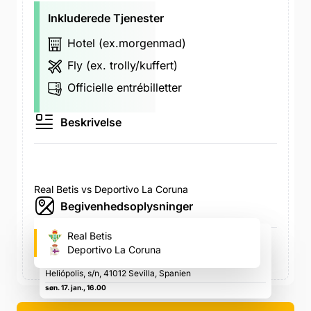
Inkluderede Tjenester
Hotel (ex.morgenmad)
Fly (ex. trolly/kuffert)
Officielle entrébilletter
Beskrivelse
Real Betis vs Deportivo La Coruna
Begivenhedsoplysninger
Estadio Benito Villamarín / Estadio La Cartuja
Real Betis
(Betis fodboldstadion)
Deportivo La Coruna
Av de Heliópolis, s/n, 41012 Sevilla, Spanien, Av de
Heliópolis, s/n, 41012 Sevilla, Spanien
søn. 17. jan., 16.00