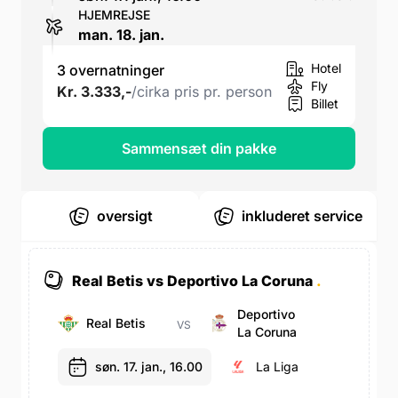
HJEMREJSE
man. 18. jan.
Hotel
3 overnatninger
Fly
Kr. 3.333,-
/cirka pris pr. person
Billet
Sammensæt din pakke
oversigt
inkluderet service
Real Betis vs Deportivo La Coruna
.
Deportivo
Real Betis
VS
La Coruna
søn. 17. jan., 16.00
La Liga