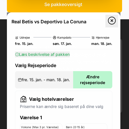
Se pakkeoversigt
Real Betis vs Deportivo La Coruna
Kontakt os
.
Udrejse
Kampdato
Hjemrejse
fre. 15. jan.
søn. 17. jan.
man. 18. jan.
Telefon: (+45) 71 74 18 92
Læs beskrivelse af pakken
Email:
kundeservice@fodboldpakker.dk
Akuttelefon under rejsen: Nummeret står i
Vælg Rejseperiode
bunden af dit rejsedokument
Åbningstider:
Ændre
fre. 15. jan. - man. 18. jan.
Man-Ons: 09.00-18.00
rejseperiode
Fredag: 09.00-15.00
Lørdag: 09.00-12.00
Vælg hotelværelser
Søndag: Lukket
Priserne kan ændre sig baseret på dine valg
Værelse 1
Adresse butik: Fodboldpakker ApS Rosendal 1C
2860 Søborg
Voksne (Max 3 pr. Værelse)
Børn (0-15 år)