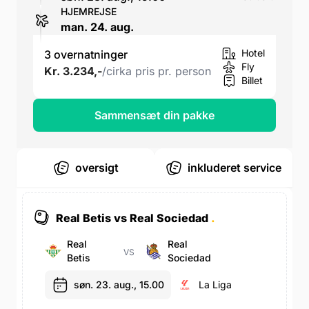
HJEMREJSE
man. 24. aug.
Hotel
3 overnatninger
Fly
Kr. 3.234,-
/cirka pris pr. person
Billet
Sammensæt din pakke
oversigt
inkluderet service
Real Betis vs Real Sociedad
.
Real
Real
VS
Betis
Sociedad
søn. 23. aug., 15.00
La Liga