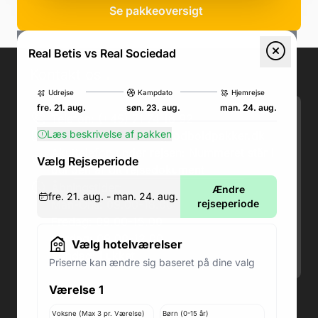
Se pakkeoversigt
Real Betis vs Real Sociedad
Kontakt os
.
Udrejse
Kampdato
Hjemrejse
fre. 21. aug.
søn. 23. aug.
man. 24. aug.
Telefon: (+45) 71 74 18 92
Læs beskrivelse af pakken
Email:
kundeservice@fodboldpakker.dk
Akuttelefon under rejsen: Nummeret står i
Vælg Rejseperiode
bunden af dit rejsedokument
Åbningstider:
Ændre
fre. 21. aug. - man. 24. aug.
Man-Ons: 09.00-18.00
rejseperiode
Fredag: 09.00-15.00
Lørdag: 09.00-12.00
Vælg hotelværelser
Søndag: Lukket
Priserne kan ændre sig baseret på dine valg
Værelse 1
Adresse butik: Fodboldpakker ApS Rosendal 1C
2860 Søborg
Voksne (Max 3 pr. Værelse)
Børn (0-15 år)