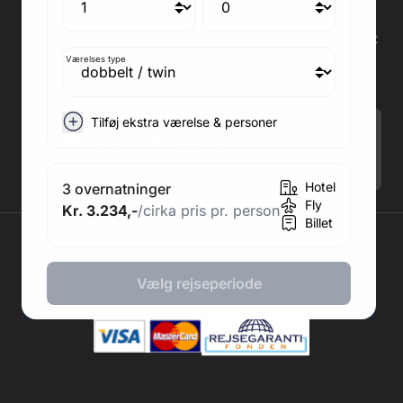
Medlem af rejsegarantifonden: 3350
Adresse kontor: Fodboldpakker ApS Rosendal 1C
2860 Søborg
Værelses type
CVR: 41967218
Tilføj ekstra værelse & personer
Tilmeld Nyhedsbrev
.
Hotel
3 overnatninger
Fly
Kr. 3.234,-
/cirka pris pr. person
Billet
2026 © Fodboldpakker ApS
Vælg rejseperiode