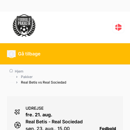
Real Betis vs Real Soci
Gå tilbage
Hjem
Pakker
Real Betis vs Real Sociedad
UDREJSE
fre. 21. aug.
Real Betis - Real Sociedad
søn. 23. aug., 15.00
Fodbold