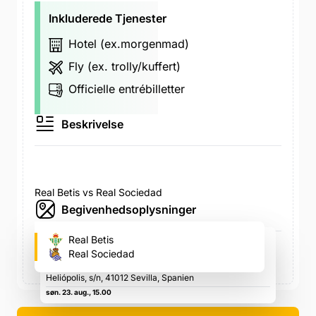
Inkluderede Tjenester
Hotel (ex.morgenmad)
Fly (ex. trolly/kuffert)
Officielle entrébilletter
Beskrivelse
Real Betis vs Real Sociedad
Begivenhedsoplysninger
Estadio Benito Villamarín / Estadio La Cartuja
Real Betis
(Betis fodboldstadion)
Real Sociedad
Av de Heliópolis, s/n, 41012 Sevilla, Spanien, Av de
Heliópolis, s/n, 41012 Sevilla, Spanien
søn. 23. aug., 15.00