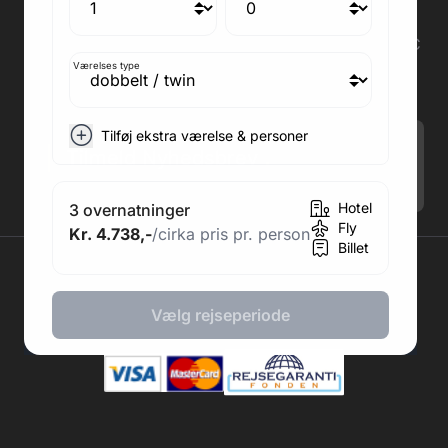
Medlem af rejsegarantifonden: 3350
Adresse kontor: Fodboldpakker ApS Rosendal 1C
2860 Søborg
Værelses type
CVR: 41967218
Tilføj ekstra værelse & personer
Tilmeld Nyhedsbrev
.
Hotel
3 overnatninger
Fly
Kr. 4.738,-
/cirka pris pr. person
Billet
2026 © Fodboldpakker ApS
Vælg rejseperiode