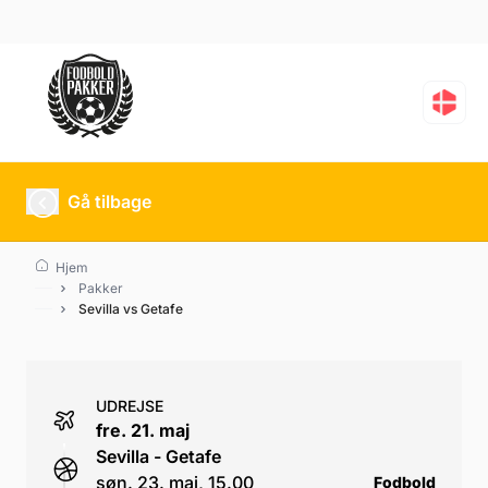
Sevilla vs Getafe
Gå tilbage
Hjem
Pakker
Sevilla vs Getafe
UDREJSE
fre. 21. maj
Sevilla - Getafe
søn. 23. maj, 15.00
Fodbold