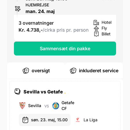
HJEMREJSE
man. 24. maj
Hotel
3 overnatninger
Fly
Kr. 4.738,-
/cirka pris pr. person
Billet
Sammensæt din pakke
oversigt
inkluderet service
Sevilla vs Getafe
.
Getafe
Sevilla
VS
CF
søn. 23. maj, 15.00
La Liga