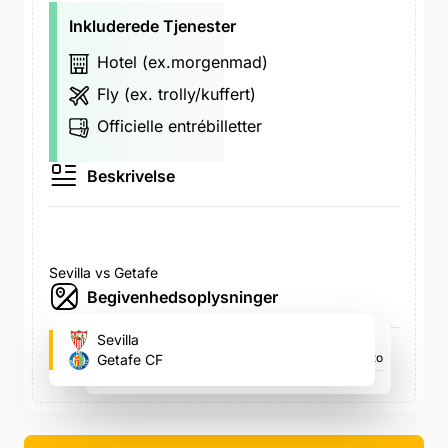
Inkluderede Tjenester
Hotel (ex.morgenmad)
Fly (ex. trolly/kuffert)
Officielle entrébilletter
Beskrivelse
Sevilla vs Getafe
Begivenhedsoplysninger
Ramón Sánchez Pizjuán
Sevilla
Avenida de Eduardo Dato, Avenida de Eduardo Dato
Getafe CF
søn. 23. maj, 15.00