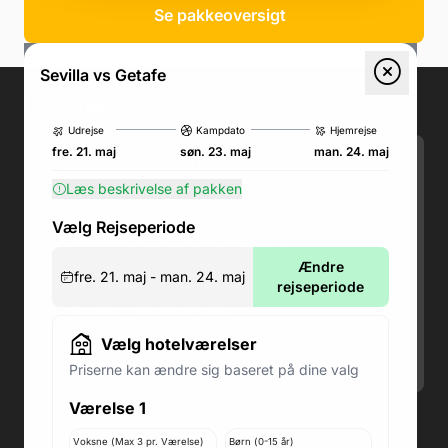
Se pakkeoversigt
Sevilla vs Getafe
Kontakt os
.
Udrejse
Kampdato
Hjemrejse
fre. 21. maj
søn. 23. maj
man. 24. maj
Telefon: (+45) 71 74 18 92
Læs beskrivelse af pakken
Email:
kundeservice@fodboldpakker.dk
Akuttelefon under rejsen: Nummeret står i
Vælg Rejseperiode
bunden af dit rejsedokument
Åbningstider:
Ændre
fre. 21. maj - man. 24. maj
Man-Ons: 09.00-18.00
rejseperiode
Fredag: 09.00-15.00
Lørdag: 09.00-12.00
Vælg hotelværelser
Søndag: Lukket
Priserne kan ændre sig baseret på dine valg
Værelse 1
Adresse butik: Fodboldpakker ApS Rosendal 1C
2860 Søborg
Voksne (Max 3 pr. Værelse)
Børn (0-15 år)