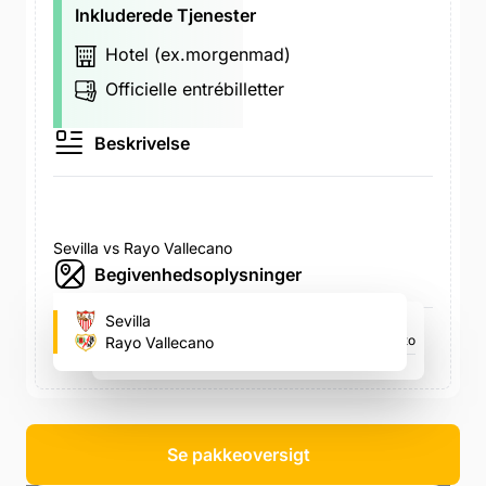
Inkluderede Tjenester
Hotel (ex.morgenmad)
Officielle entrébilletter
Beskrivelse
Sevilla vs Rayo Vallecano
Begivenhedsoplysninger
Ramón Sánchez Pizjuán
Sevilla
Avenida de Eduardo Dato, Avenida de Eduardo Dato
Rayo Vallecano
søn. 16. aug., 15.00
Se pakkeoversigt