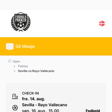
Sevilla vs Rayo Valleca
Gå tilbage
Hjem
Pakker
Sevilla vs Rayo Vallecano
CHECK-IN
fre. 14. aug.
Sevilla - Rayo Vallecano
søn. 16. aug., 15.00
Fodbold