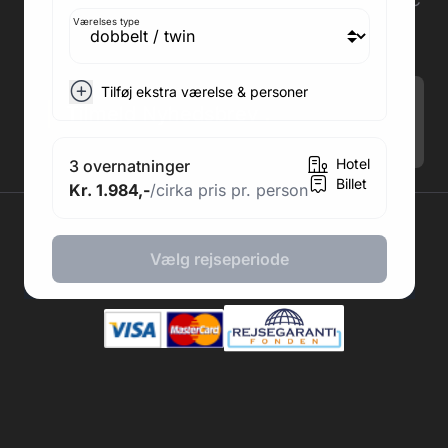
Adresse kontor: Fodboldpakker ApS Rosendal 1C
2860 Søborg
Værelses type
CVR: 41967218
Tilføj ekstra værelse & personer
Tilmeld Nyhedsbrev
.
Hotel
3 overnatninger
Billet
Kr. 1.984,-
/cirka pris pr. person
2026 © Fodboldpakker ApS
Vælg rejseperiode