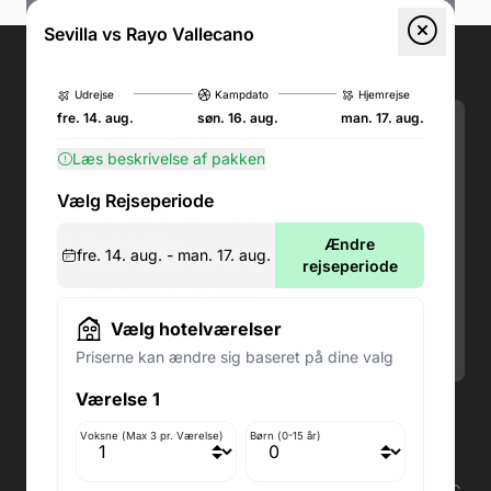
Sevilla vs Rayo Vallecano
Kontakt os
.
Udrejse
Kampdato
Hjemrejse
fre. 14. aug.
søn. 16. aug.
man. 17. aug.
Telefon: (+45) 71 74 18 92
Læs beskrivelse af pakken
Email:
kundeservice@fodboldpakker.dk
Akuttelefon under rejsen: Nummeret står i
Vælg Rejseperiode
bunden af dit rejsedokument
Åbningstider:
Ændre
fre. 14. aug. - man. 17. aug.
Man-Ons: 09.00-18.00
rejseperiode
Fredag: 09.00-15.00
Lørdag: 09.00-12.00
Vælg hotelværelser
Søndag: Lukket
Priserne kan ændre sig baseret på dine valg
Værelse 1
Adresse butik: Fodboldpakker ApS Rosendal 1C
2860 Søborg
Voksne (Max 3 pr. Værelse)
Børn (0-15 år)
Medlem af rejsegarantifonden: 3350