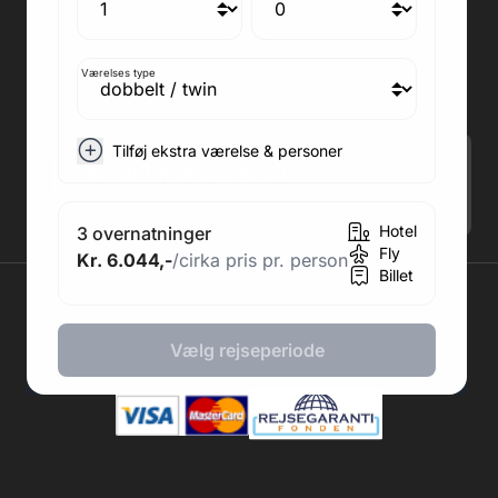
Medlem af rejsegarantifonden: 3350
Adresse kontor: Fodboldpakker ApS Rosendal 1C
2860 Søborg
Værelses type
CVR: 41967218
Tilføj ekstra værelse & personer
Tilmeld Nyhedsbrev
.
Hotel
3 overnatninger
Fly
Kr. 6.044,-
/cirka pris pr. person
Billet
2026 © Fodboldpakker ApS
Vælg rejseperiode