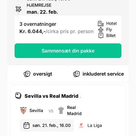
HJEMREJSE
man. 22. feb.
Hotel
3 overnatninger
Fly
Kr. 6.044,-
/cirka pris pr. person
Billet
Sammensæt din pakke
oversigt
inkluderet service
Sevilla vs Real Madrid
.
Real
Sevilla
VS
Madrid
søn. 21. feb., 16.00
La Liga