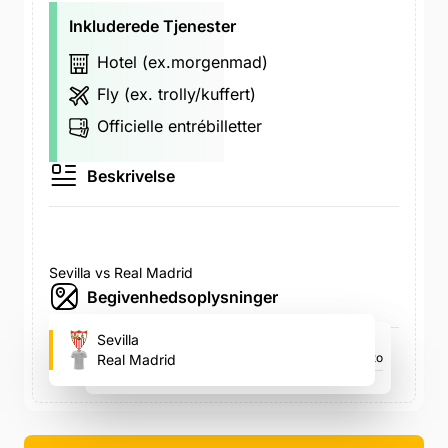
Inkluderede Tjenester
Hotel (ex.morgenmad)
Fly (ex. trolly/kuffert)
Officielle entrébilletter
Beskrivelse
Sevilla vs Real Madrid
Begivenhedsoplysninger
Ramón Sánchez Pizjuán
Sevilla
Avenida de Eduardo Dato, Avenida de Eduardo Dato
Real Madrid
søn. 21. feb., 16.00