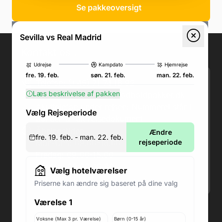
Se pakkeoversigt
Sevilla vs Real Madrid
Kontakt os
.
Udrejse
Kampdato
Hjemrejse
fre. 19. feb.
søn. 21. feb.
man. 22. feb.
Telefon: (+45) 71 74 18 92
Læs beskrivelse af pakken
Email:
kundeservice@fodboldpakker.dk
Akuttelefon under rejsen: Nummeret står i
Vælg Rejseperiode
bunden af dit rejsedokument
Åbningstider:
Ændre
fre. 19. feb. - man. 22. feb.
Man-Ons: 09.00-18.00
rejseperiode
Fredag: 09.00-15.00
Lørdag: 09.00-12.00
Vælg hotelværelser
Søndag: Lukket
Priserne kan ændre sig baseret på dine valg
Værelse 1
Adresse butik: Fodboldpakker ApS Rosendal 1C
2860 Søborg
Voksne (Max 3 pr. Værelse)
Børn (0-15 år)