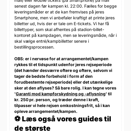
mail) eller Mobile tickets (på Smartphone) på mail
senest dagen før kampen kl. 22:00. Fælles for begge
leveringsmåder er at de kan fremvises på jeres
Smartphone, men vi anbefaler kraftigt at printe jeres
billetter ud, hvis der er tale om E-tickets. Vi har få
billettyper, som skal afhentes på stadion-billet-
kontoret på kampdagen, men se leveringsmåde, når i
skal vælge entré/kampbilletter senere i
bestillingsprocessen.
OBS: er i nervøse for at arrangementet/kampen
rykkes til et tidspunkt udenfor jeres rejseperiode
(det hænder desværre oftere og oftere, selvom vi
tager de bedste forbehold i form af den
forudbestemte rejseperiode) eller det utænkelige
sker at den aflyses? Så bare rolig. I kan tegne vores
'
Garanti mod kampforskydning og -aflysning
' til
kr. 250 pr. person, og træder denne i kraft,
tilpasser vi hele rejsen omkostningsfrit, så i kan
opleve arrangementet/kampen.
⚽ Læs også vores guides til
de største