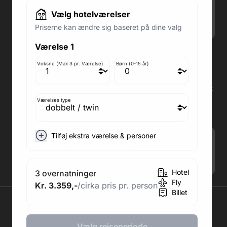
Lørdag: 09.00-12.00
Vælg hotelværelser
Søndag: Lukket
Priserne kan ændre sig baseret på dine valg
Værelse 1
Adresse butik: Fodboldpakker ApS Rosendal 1C
2860 Søborg
Voksne (Max 3 pr. Værelse)
Børn (0-15 år)
Medlem af rejsegarantifonden: 3350
Adresse kontor: Fodboldpakker ApS Rosendal 1C
2860 Søborg
Værelses type
CVR: 41967218
Tilføj ekstra værelse & personer
Tilmeld Nyhedsbrev
.
Hotel
3 overnatninger
Fly
Kr. 3.359,-
/cirka pris pr. person
Billet
2026 © Fodboldpakker ApS
Vælg rejseperiode