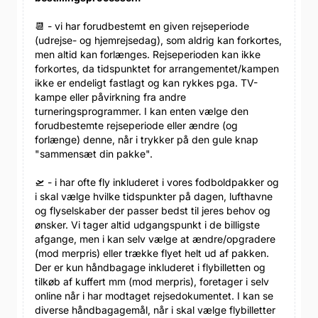
📆 - vi har forudbestemt en given rejseperiode
(udrejse- og hjemrejsedag), som aldrig kan forkortes,
men altid kan forlænges. Rejseperioden kan ikke
forkortes, da tidspunktet for arrangementet/kampen
ikke er endeligt fastlagt og kan rykkes pga. TV-
kampe eller påvirkning fra andre
turneringsprogrammer. I kan enten vælge den
forudbestemte rejseperiode eller ændre (og
forlænge) denne, når i trykker på den gule knap
"sammensæt din pakke".
🛫 - i har ofte fly inkluderet i vores fodboldpakker og
i skal vælge hvilke tidspunkter på dagen, lufthavne
og flyselskaber der passer bedst til jeres behov og
ønsker. Vi tager altid udgangspunkt i de billigste
afgange, men i kan selv vælge at ændre/opgradere
(mod merpris) eller trække flyet helt ud af pakken.
Der er kun håndbagage inkluderet i flybilletten og
tilkøb af kuffert mm (mod merpris), foretager i selv
online når i har modtaget rejsedokumentet. I kan se
diverse håndbagagemål, når i skal vælge flybilletter