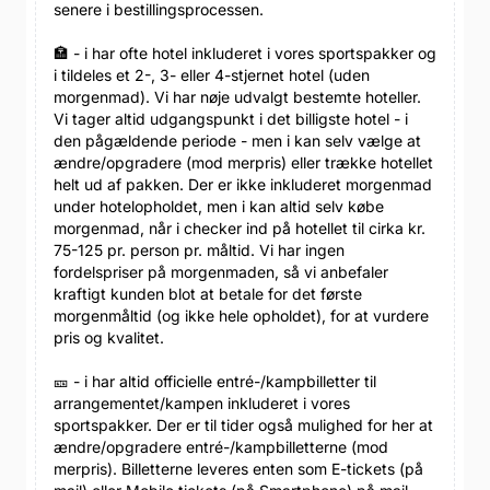
senere i bestillingsprocessen.
🏣 - i har ofte hotel inkluderet i vores sportspakker og
i tildeles et 2-, 3- eller 4-stjernet hotel (uden
morgenmad). Vi har nøje udvalgt bestemte hoteller.
Vi tager altid udgangspunkt i det billigste hotel - i
den pågældende periode - men i kan selv vælge at
ændre/opgradere (mod merpris) eller trække hotellet
helt ud af pakken. Der er ikke inkluderet morgenmad
under hotelopholdet, men i kan altid selv købe
morgenmad, når i checker ind på hotellet til cirka kr.
75-125 pr. person pr. måltid. Vi har ingen
fordelspriser på morgenmaden, så vi anbefaler
kraftigt kunden blot at betale for det første
morgenmåltid (og ikke hele opholdet), for at vurdere
pris og kvalitet.
🎫 - i har altid officielle entré-/kampbilletter til
arrangementet/kampen inkluderet i vores
sportspakker. Der er til tider også mulighed for her at
ændre/opgradere entré-/kampbilletterne (mod
merpris). Billetterne leveres enten som E-tickets (på