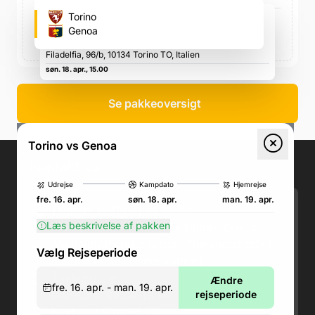
Stadio Olimpico Grande Torino (Torino's
Torino
fodboldstadion)
Genoa
Via Filadelfia, 96/b, 10134 Torino TO, Italien, Via
Filadelfia, 96/b, 10134 Torino TO, Italien
søn. 18. apr., 15.00
Se pakkeoversigt
Torino vs Genoa
Kontakt os
.
Udrejse
Kampdato
Hjemrejse
fre. 16. apr.
søn. 18. apr.
man. 19. apr.
Telefon: (+45) 71 74 18 92
Læs beskrivelse af pakken
Email:
kundeservice@fodboldpakker.dk
Akuttelefon under rejsen: Nummeret står i
Vælg Rejseperiode
bunden af dit rejsedokument
Åbningstider:
Ændre
fre. 16. apr. - man. 19. apr.
Man-Ons: 09.00-18.00
rejseperiode
Fredag: 09.00-15.00