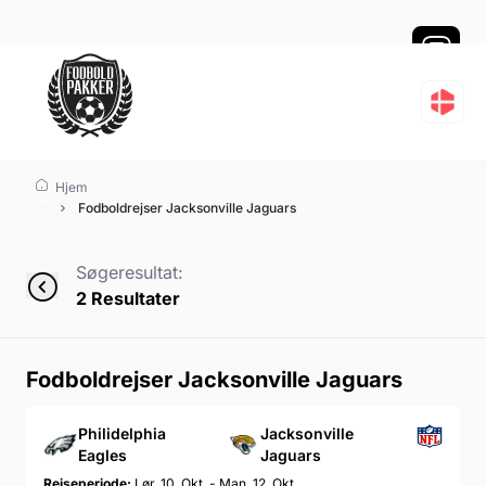
Fodboldrejser Jacksonv
Hjem
Fodboldrejser Jacksonville Jaguars
Søgeresultat:
2
Resultater
Fodboldrejser Jacksonville Jaguars
Philidelphia
Jacksonville
Eagles
Jaguars
Rejseperiode:
Lør. 10. Okt. - Man. 12. Okt.