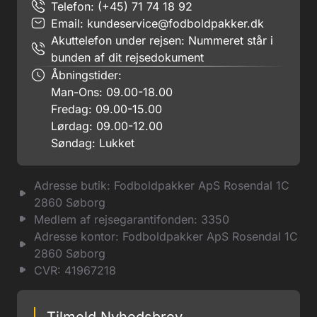
Telefon: (+45) 71 74 18 92
Email:
kundeservice@fodboldpakker.dk
Akuttelefon under rejsen: Nummeret står i
bunden af dit rejsedokument
Åbningstider:
Man-Ons: 09.00-18.00
Fredag: 09.00-15.00
Lørdag: 09.00-12.00
Søndag: Lukket
Adresse butik: Fodboldpakker ApS Rosendal 1C
2860 Søborg
Medlem af rejsegarantifonden: 3350
Adresse kontor: Fodboldpakker ApS Rosendal 1C
2860 Søborg
CVR: 41967218