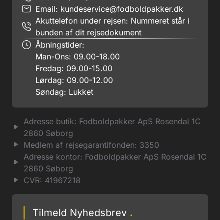
Email:
kundeservice@fodboldpakker.dk
Akuttelefon under rejsen: Nummeret står i
bunden af dit rejsedokument
Åbningstider:
Man-Ons: 09.00-18.00
Fredag: 09.00-15.00
Lørdag: 09.00-12.00
Søndag: Lukket
Adresse butik: Fodboldpakker ApS Rosendal 1C
2860 Søborg
Medlem af rejsegarantifonden: 3350
Adresse kontor: Fodboldpakker ApS Rosendal 1C
2860 Søborg
CVR: 41967218
Tilmeld Nyhedsbrev
.