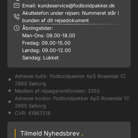
Email:
kundeservice@fodboldpakker.dk
Akuttelefon under rejsen: Nummeret står i
bunden af dit rejsedokument
Åbningstider:
Man-Ons: 09.00-18.00
Fredag: 09.00-15.00
Lørdag: 09.00-12.00
Søndag: Lukket
Adresse butik: Fodboldpakker ApS Rosendal 1C
2860 Søborg
Medlem af rejsegarantifonden: 3350
Adresse kontor: Fodboldpakker ApS Rosendal 1C
2860 Søborg
CVR: 41967218
Tilmeld Nyhedsbrev
.