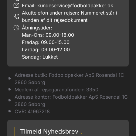
Email:
kundeservice@fodboldpakker.dk
Akuttelefon under rejsen: Nummeret står i
bunden af dit rejsedokument
Åbningstider:
Man-Ons: 09.00-18.00
Fredag: 09.00-15.00
Lørdag: 09.00-12.00
Søndag: Lukket
Adresse butik: Fodboldpakker ApS Rosendal 1C
2860 Søborg
Medlem af rejsegarantifonden: 3350
Adresse kontor: Fodboldpakker ApS Rosendal 1C
2860 Søborg
CVR: 41967218
Tilmeld Nyhedsbrev
.