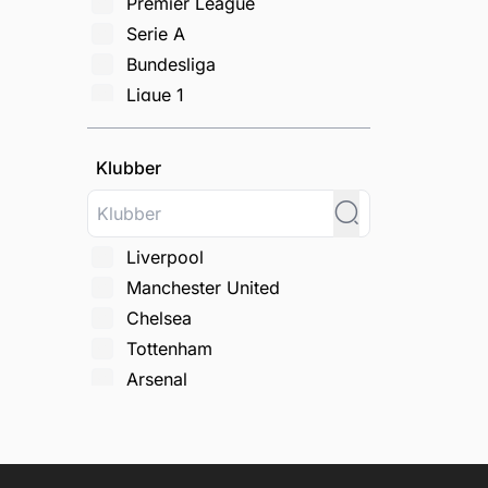
Premier League
Serie A
Bundesliga
Ligue 1
La Liga
Champions League
Klubber
FA Cup
Carabao Cup
Europa League
Liverpool
Conference League
Manchester United
Æresdivisionen
Chelsea
Jupiler Pro League
Tottenham
Primeira liga
Arsenal
Copa del Rey
Manchester City
Community Shield
Newcastle
Scottish Championship
Leeds