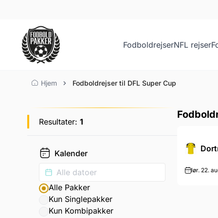
Fodboldrejser
NFL rejser
F
Fodboldrejser til DFL S
Hjem
Fodboldrejser til DFL Super Cup
Fodboldr
Resultater:
1
Dor
Kalender
lør. 22. au
Alle Pakker
Kun Singlepakker
Kun Kombipakker