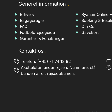
2. Bundesliga
West Ham
Generel information
.
Ekstraklasa + Division 1
Everton
(polen)
Erhverv
Ryanair Online V
Real Madrid
barca
Bagageregler
Booking & Betal
FC Barcelona
halamadrid
FAQ
Om Os
Atlético Madrid
atletico
Fodboldrejseguide
Gavekort
Dortmund
Garantier & Forsikringer
bl
Bayern München
miasanmia
Kontakt os
.
Wolfsburg
miasanmia
PSG
miasanmia
Telefon: (+45) 71 74 18 92
AC Milan
fbm
Akuttelefon under rejsen: Nummeret står i
Juventus
bunden af dit rejsedokument
FC_Bayern_Munich
AS Roma
fcbm
Celtic
wk
Crystal Palace
aa
Fulham
hsvhsv
Southampton
travelguide