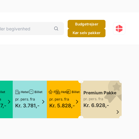
Budgetrejser
Kør selv pakker
llet
Hotel
Billet
Fly
Hotel
Billet
Premium Pakke
pr. pers. fra
a
pr. pers. fra
pr. pers. fra
Kr. 6.928,-
7,-
Kr. 3.781,-
Kr. 5.828,-