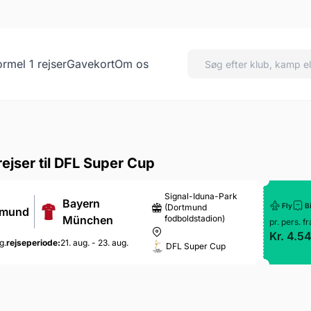
ormel 1 rejser
Gavekort
Om os
uper Cup
ejser til DFL Super Cup
Signal-Iduna-Park
Bayern
Fly
Bi
(Dortmund
tmund
fodboldstadion)
München
pr. pers. fr
Kr. 4.54
g.
rejseperiode:
21. aug. - 23. aug.
DFL Super Cup