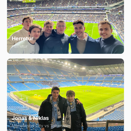
Herretur
Herretur
Jonas & Niklas
Manchester City vs Tottenham