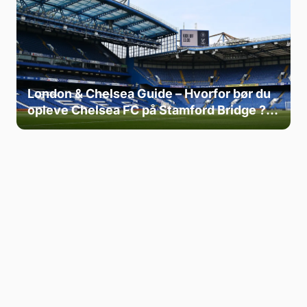
London & Chelsea Guide – Hvorfor bør du
opleve Chelsea FC på Stamford Bridge ?
🔵⚽