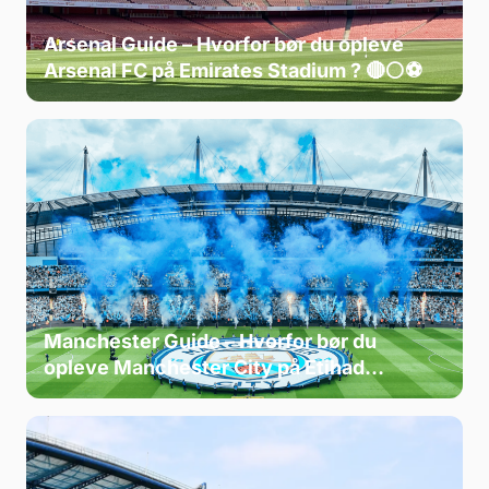
Arsenal Guide – Hvorfor bør du opleve
Arsenal FC på Emirates Stadium ? 🔴⚪⚽
Manchester Guide – Hvorfor bør du
opleve Manchester City på Etihad
Stadium ? 🔵⚽