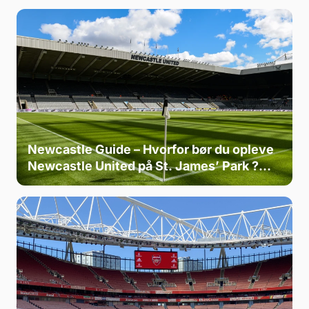
Newcastle Guide – Hvorfor bør du opleve
Newcastle United på St. James’ Park ?
⚫⚪